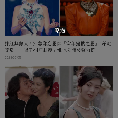
略過
捧紅無數人！江蕙難忘恩師「當年提攜之恩」1舉動
暖爆 「唱了44年封麥」惟他公開發聲力挺
2023/07/05