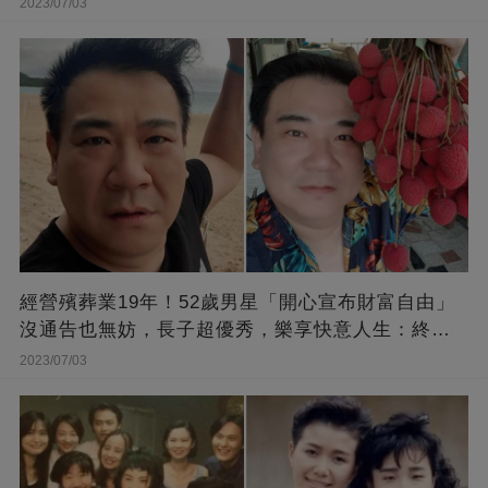
2023/07/03
經營殯葬業19年！52歲男星「開心宣布財富自由」
沒通告也無妨，長子超優秀，樂享快意人生：終于
能遊山玩水！
2023/07/03