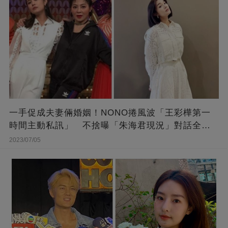
一手促成夫妻倆婚姻！NONO捲風波「王彩樺第一
時間主動私訊」 不捨曝「朱海君現況」對話全公
開
2023/07/05