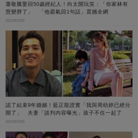
蕭敬騰娶回50歲經紀人！向太開玩笑：「你家林有
慧變胖了」 「他霸氣回1句話」震撼全網
2023/07/05
認了結束9年婚姻！藍正龍證實「我與周幼婷已經分
開了」 夫妻「談判內容曝光」孩子不住一起了
2023/07/05