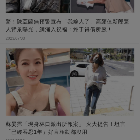
驚！陳亞蘭無預警宣布「我嫁人了」高顏值新郎驚
人背景曝光，網涌入祝福：終于得償所愿！
2023/07/03
蘇晏霈「現身林口派出所報案」 火大提告！坦言
「已經吞忍1年」好言相勸都沒用