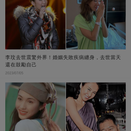
李玟去世震驚外界！婚姻失敗疾病纏身，去世當天
還在鼓勵自己
2023/07/05