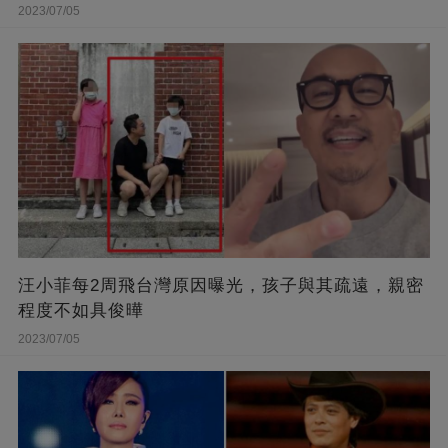
走...」
2023/07/05
汪小菲每2周飛台灣原因曝光，孩子與其疏遠，親密
程度不如具俊曄
2023/07/05