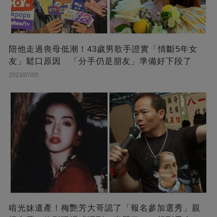
陪他走過喪母低潮！43歲男歌手證實「情斷5年女
友」鬆口原因 「分手仍是朋友」準備好下段了
2023/07/05
啃光妹遺產！梅艷芳大哥認了「報名參加選秀」親