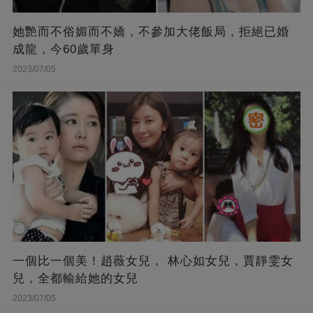
她艷而不俗媚而不嬌，不參加大佬飯局，拒絕已婚
成龍，今60歲單身
2023/07/05
一個比一個美！趙薇女兒， 林心如女兒，賈靜雯女
兒，全都輸給她的女兒
2023/07/05