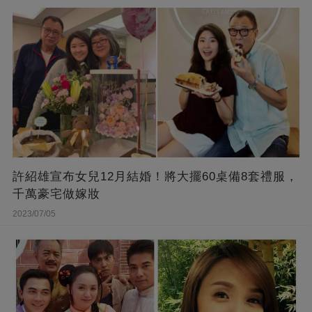
許紹雄宣布女兒12月結婚！將大擺60桌備8套禮服，
千萬豪宅做嫁妝
2023/07/05