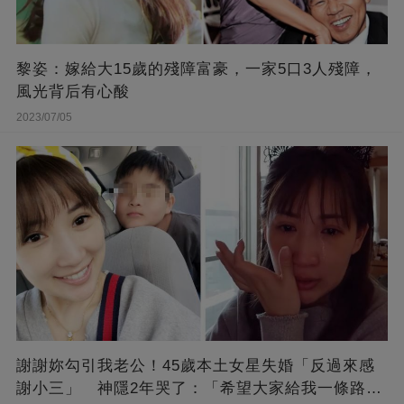
黎姿：嫁給大15歲的殘障富豪，一家5口3人殘障，
風光背后有心酸
2023/07/05
謝謝妳勾引我老公！45歲本土女星失婚「反過來感
謝小三」 神隱2年哭了：「希望大家給我一條路