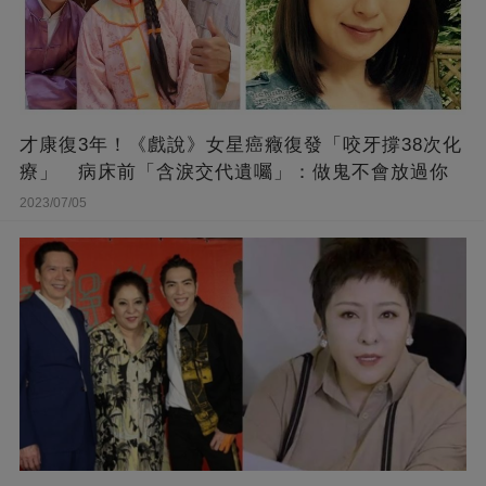
才康復3年！《戲說》女星癌癥復發「咬牙撐38次化
療」 病床前「含淚交代遺囑」：做鬼不會放過你
2023/07/05