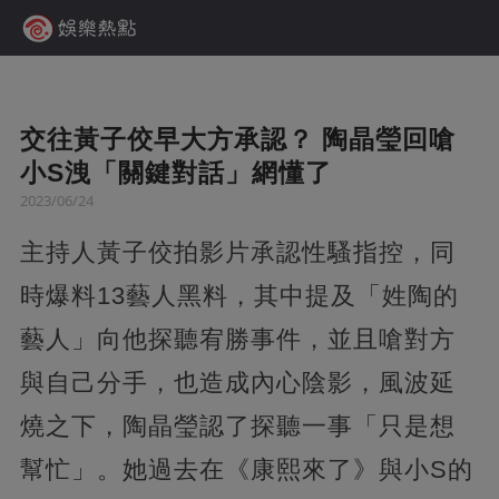
交往黃子佼早大方承認？ 陶晶瑩回嗆
小S洩「關鍵對話」網懂了
2023/06/24
主持人黃子佼拍影片承認性騷指控，同
時爆料13藝人黑料，其中提及「姓陶的
藝人」向他探聽宥勝事件，並且嗆對方
與自己分手，也造成內心陰影，風波延
燒之下，陶晶瑩認了探聽一事「只是想
幫忙」。她過去在《康熙來了》與小S的