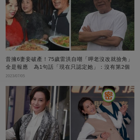
昔擁6妻妾破產！75歲雷洪自嘲「呷老沒改就撿角」
全是報應 為1句話「現在只認定她」：沒有第2個
2023/07/05