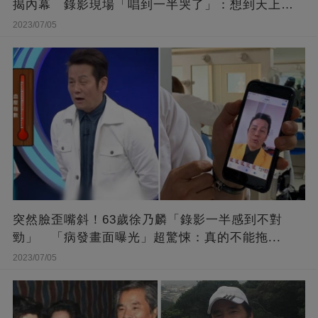
揭內幕 錄影現場「唱到一半哭了」：想到天上的
她
2023/07/05
突然臉歪嘴斜！63歲徐乃麟「錄影一半感到不對
勁」 「病發畫面曝光」超驚悚：真的不能拖...
2023/07/05