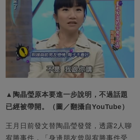
▲陶晶瑩原本要進一步說明，不過話題
已經被帶開。（圖／翻攝自YouTube）
王月日前發文替陶晶瑩發聲，透露2人聊
宥勝事件，「身邊朋友曾與宥勝事件受