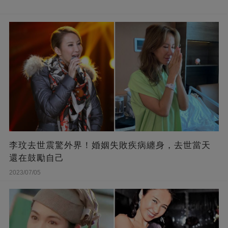
李玟去世震驚外界！婚姻失敗疾病纏身，去世當天
還在鼓勵自己
2023/07/05