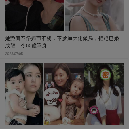
她艷而不俗媚而不嬌，不參加大佬飯局，拒絕已婚
成龍，今60歲單身
2023/07/05