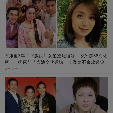
才康復3年！《戲說》女星癌癥復發「咬牙撐38次化
療」 病床前「含淚交代遺囑」：做鬼不會放過你
2023/07/05