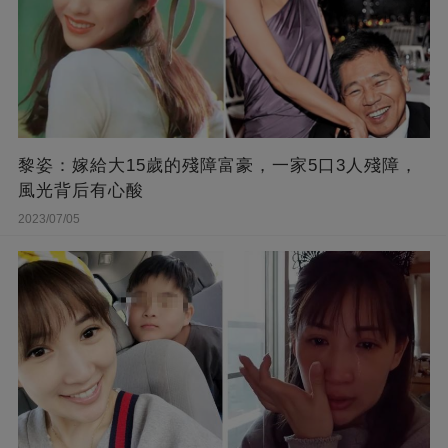
黎姿：嫁給大15歲的殘障富豪，一家5口3人殘障，
風光背后有心酸
2023/07/05