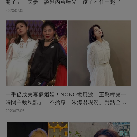
開了」 夫妻「談判內容曝光」孩子不住一起了
2023/07/05
一手促成夫妻倆婚姻！NONO捲風波「王彩樺第一
時間主動私訊」 不捨曝「朱海君現況」對話全公
開
2023/07/05