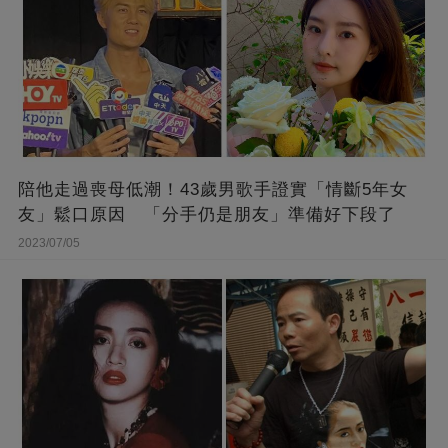
陪他走過喪母低潮！43歲男歌手證實「情斷5年女
友」鬆口原因 「分手仍是朋友」準備好下段了
2023/07/05