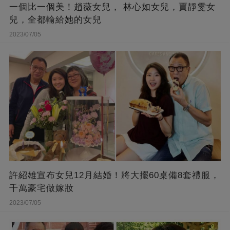
一個比一個美！趙薇女兒， 林心如女兒，賈靜雯女
兒，全都輸給她的女兒
2023/07/05
許紹雄宣布女兒12月結婚！將大擺60桌備8套禮服，
千萬豪宅做嫁妝
2023/07/05