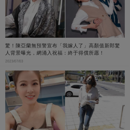
驚！陳亞蘭無預警宣布「我嫁人了」高顏值新郎驚
人背景曝光，網涌入祝福：終于得償所愿！
2023/07/03