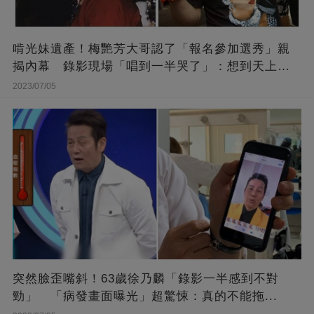
啃光妹遺產！梅艷芳大哥認了「報名參加選秀」親
揭內幕 錄影現場「唱到一半哭了」：想到天上的
她
2023/07/05
突然臉歪嘴斜！63歲徐乃麟「錄影一半感到不對
勁」 「病發畫面曝光」超驚悚：真的不能拖...