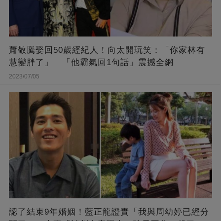
蕭敬騰娶回50歲經紀人！向太開玩笑：「你家林有
慧變胖了」 「他霸氣回1句話」震撼全網
2023/07/05
認了結束9年婚姻！藍正龍證實「我與周幼婷已經分