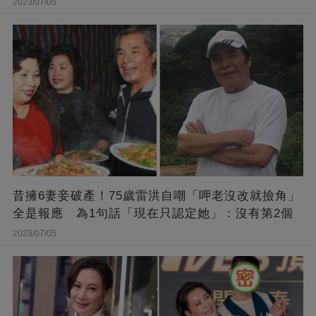
2023/07/05
昔擁6妻妾破產！75歲雷洪自嘲「呷老沒改就撿角」
全是報應 為1句話「現在只認定她」：沒有第2個
2023/07/05