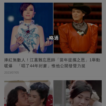
略過
捧紅無數人！江蕙難忘恩師「當年提攜之恩」1舉動
暖爆 「唱了44年封麥」惟他公開發聲力挺
2023/07/05