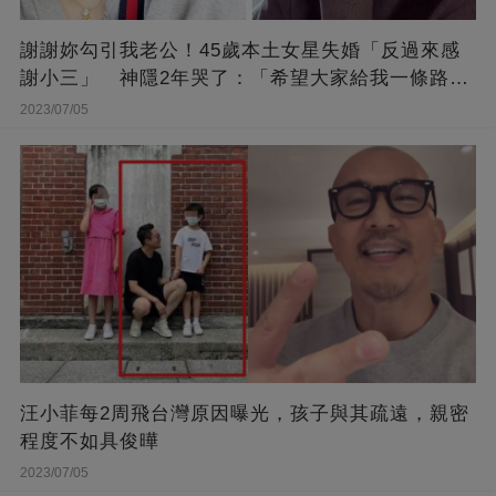
謝謝妳勾引我老公！45歲本土女星失婚「反過來感
謝小三」 神隱2年哭了：「希望大家給我一條路
走...」
2023/07/05
汪小菲每2周飛台灣原因曝光，孩子與其疏遠，親密
程度不如具俊曄
2023/07/05