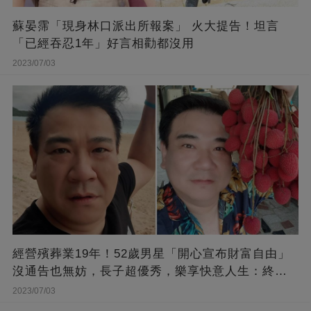
蘇晏霈「現身林口派出所報案」 火大提告！坦言
「已經吞忍1年」好言相勸都沒用
2023/07/03
經營殯葬業19年！52歲男星「開心宣布財富自由」
沒通告也無妨，長子超優秀，樂享快意人生：終于
能遊山玩水！
2023/07/03