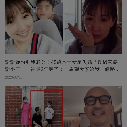
謝謝妳勾引我老公！45歲本土女星失婚「反過來感
謝小三」 神隱2年哭了：「希望大家給我一條路
走...」
2023/07/05