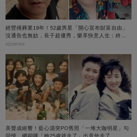
經營殯葬業19年！52歲男星「開心宣布財富自由」
沒通告也無妨，長子超優秀，樂享快意人生：終于
能遊山玩水！
2023/07/03
美聲成絕響！藍心湄突PO舊照「一堆大咖明星」勾
回憶 網卻嘆「她25歲就走了」出意外走了