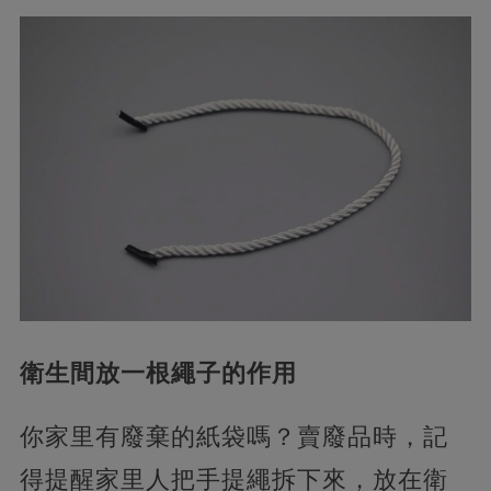
衛生間放一根繩子的作用
你家里有廢棄的紙袋嗎？賣廢品時，記
得提醒家里人把手提繩拆下來，放在衛