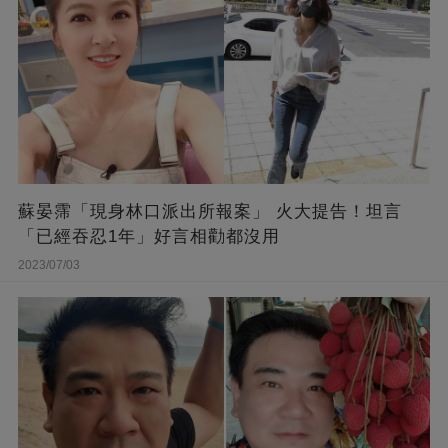
蘇晏霈「現身林口派出所報案」 火大提告！坦言
「已經吞忍1年」好言相勸都沒用
2023/07/03