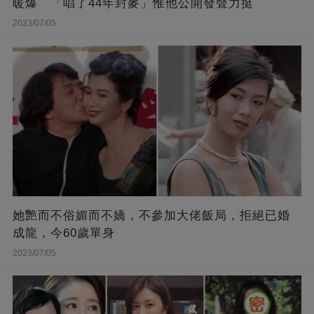
暖爆 「唱了44年封麥」惟他公開發聲力挺
2023/07/05
她艷而不俗媚而不嬌，不參加大佬飯局，拒絕已婚
成龍，今60歲單身
2023/07/05