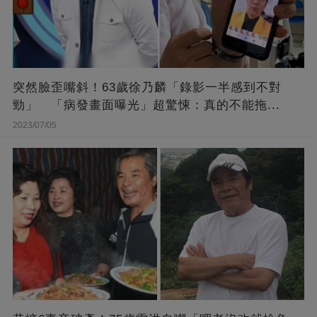
突然臉歪嘴斜！63歲徐乃麟「錄影一半感到不對
勁」 「病發畫面曝光」超驚悚：真的不能拖...
2023/07/05