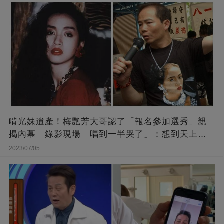
啃光妹遺產！梅艷芳大哥認了「報名參加選秀」親
揭內幕 錄影現場「唱到一半哭了」：想到天上的
她
2023/07/05