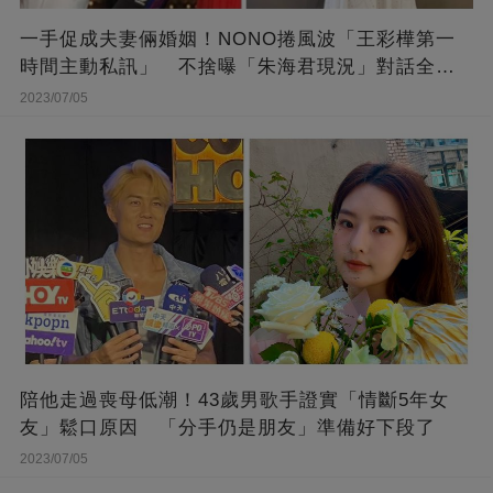
一手促成夫妻倆婚姻！NONO捲風波「王彩樺第一
時間主動私訊」 不捨曝「朱海君現況」對話全公
開
2023/07/05
陪他走過喪母低潮！43歲男歌手證實「情斷5年女
友」鬆口原因 「分手仍是朋友」準備好下段了
2023/07/05