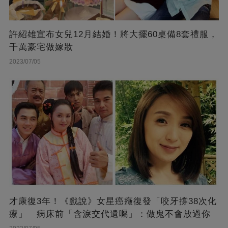
許紹雄宣布女兒12月結婚！將大擺60桌備8套禮服，
千萬豪宅做嫁妝
2023/07/05
才康復3年！《戲說》女星癌癥復發「咬牙撐38次化
療」 病床前「含淚交代遺囑」：做鬼不會放過你