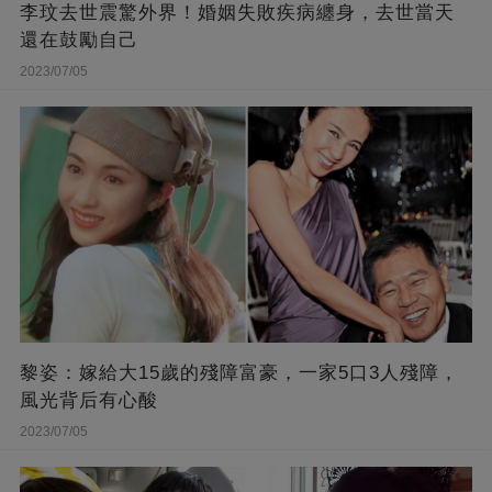
李玟去世震驚外界！婚姻失敗疾病纏身，去世當天
還在鼓勵自己
2023/07/05
黎姿：嫁給大15歲的殘障富豪，一家5口3人殘障，
風光背后有心酸
2023/07/05