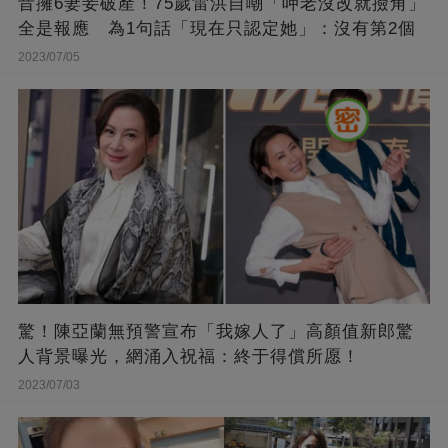
昔擁6妻妾破產！75歲雷洪自嘲「呷老沒改就撿角」
全是報應 為1句話「現在只認定她」：沒有第2個
2023/07/05
驚！陳亞蘭無預警宣布「我嫁人了」高顏值新郎驚
人背景曝光，網涌入祝福：終于得償所愿！
2023/07/03