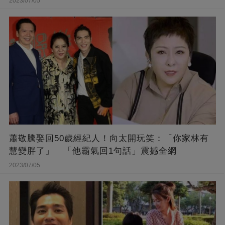
2023/07/05
蕭敬騰娶回50歲經紀人！向太開玩笑：「你家林有
慧變胖了」 「他霸氣回1句話」震撼全網
2023/07/05