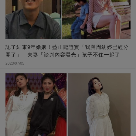
認了結束9年婚姻！藍正龍證實「我與周幼婷已經分
開了」 夫妻「談判內容曝光」孩子不住一起了
2023/07/05