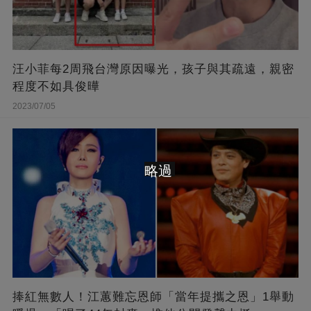
汪小菲每2周飛台灣原因曝光，孩子與其疏遠，親密
程度不如具俊曄
2023/07/05
略過
捧紅無數人！江蕙難忘恩師「當年提攜之恩」1舉動