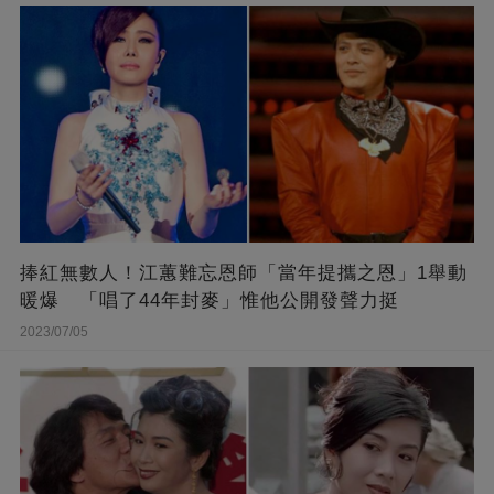
捧紅無數人！江蕙難忘恩師「當年提攜之恩」1舉動
暖爆 「唱了44年封麥」惟他公開發聲力挺
2023/07/05