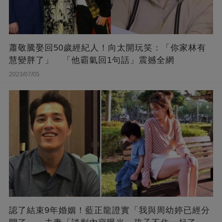
蕭敬騰娶回50歲經紀人！向太開玩笑：「你家林有
慧變胖了」 「他霸氣回1句話」震撼全網
2023/07/05
認了結束9年婚姻！藍正龍證實「我與周幼婷已經分