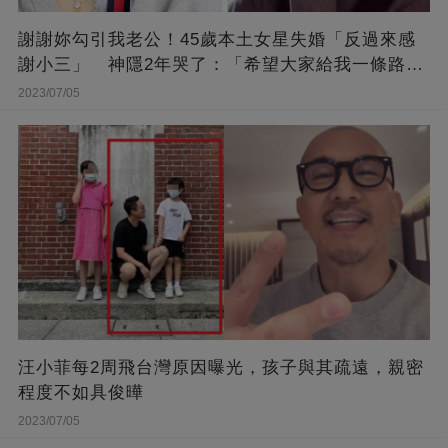
謝謝妳勾引我老公！45歲本土女星失婚「反過來感
謝小三」 神隱2年哭了：「希望大家給我一條路
走...」
2023/07/05
汪小菲每2周飛台灣原因曝光，孩子與其疏遠，親密
程度不如具俊曄
2023/07/05