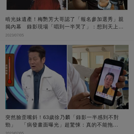
啃光妹遺產！梅艷芳大哥認了「報名參加選秀」親
揭內幕 錄影現場「唱到一半哭了」：想到天上的
她
2023/07/05
突然臉歪嘴斜！63歲徐乃麟「錄影一半感到不對
勁」 「病發畫面曝光」超驚悚：真的不能拖...
2023/07/05