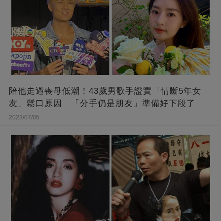
陪他走過喪母低潮！43歲男歌手證實「情斷5年女
友」鬆口原因 「分手仍是朋友」準備好下段了
2023/07/05