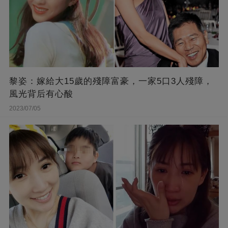
黎姿：嫁給大15歲的殘障富豪，一家5口3人殘障，
風光背后有心酸
2023/07/05