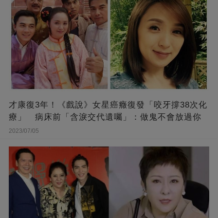
才康復3年！《戲說》女星癌癥復發「咬牙撐38次化
療」 病床前「含淚交代遺囑」：做鬼不會放過你
2023/07/05