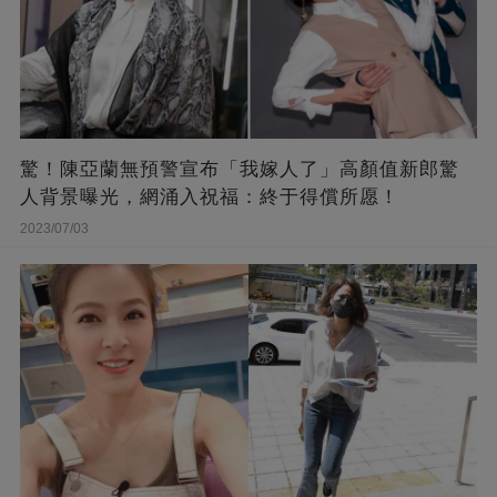
驚！陳亞蘭無預警宣布「我嫁人了」高顏值新郎驚
人背景曝光，網涌入祝福：終于得償所愿！
2023/07/03