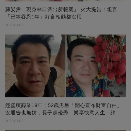
蘇晏霈「現身林口派出所報案」 火大提告！坦言
「已經吞忍1年」好言相勸都沒用
2023/07/03
經營殯葬業19年！52歲男星「開心宣布財富自由」
沒通告也無妨，長子超優秀，樂享快意人生：終于
能遊山玩水！
2023/07/03