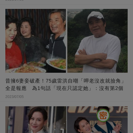
昔擁6妻妾破產！75歲雷洪自嘲「呷老沒改就撿角」
全是報應 為1句話「現在只認定她」：沒有第2個
2023/07/05