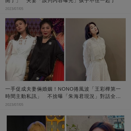
開了」 夫妻「談判內容曝光」孩子不住一起了
2023/07/05
一手促成夫妻倆婚姻！NONO捲風波「王彩樺第一
時間主動私訊」 不捨曝「朱海君現況」對話全公
開
2023/07/05