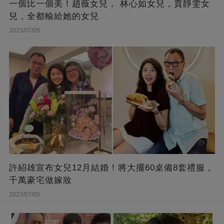
一個比一個美！趙薇女兒， 林心如女兒，賈靜雯女
兒，全都輸給她的女兒
2023/07/05
許紹雄宣布女兒12月結婚！將大擺60桌備8套禮服，
千萬豪宅做嫁妝
2023/07/05