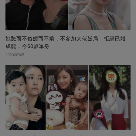
她艷而不俗媚而不嬌，不參加大佬飯局，拒絕已婚
成龍，今60歲單身
2023/07/05