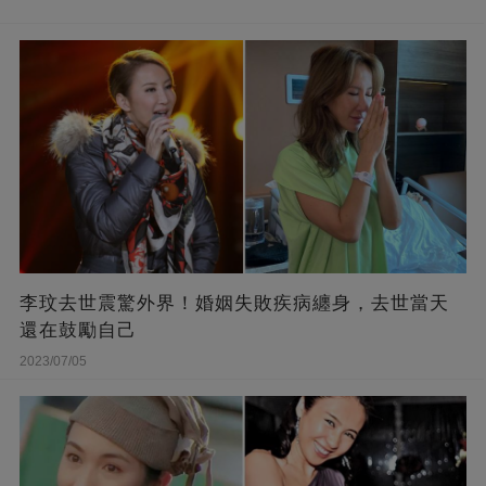
李玟去世震驚外界！婚姻失敗疾病纏身，去世當天
還在鼓勵自己
2023/07/05