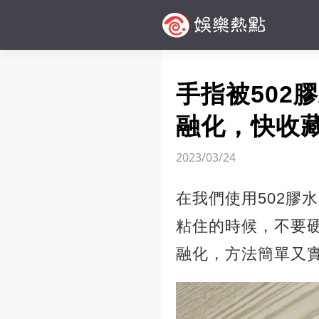
手指被502
融化，快收
2023/03/24
在我們使用502膠
粘住的時候，不要
融化，方法簡單又