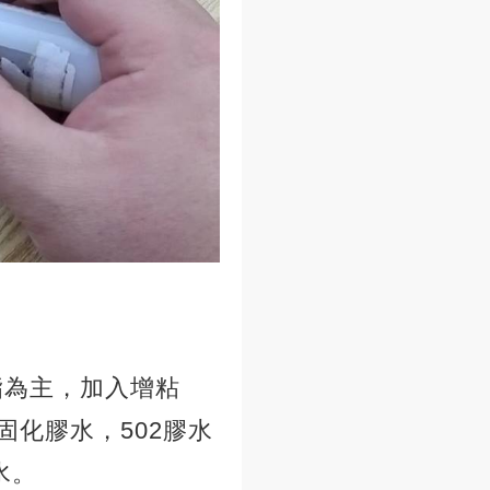
酯為主，加入增粘
化膠水，502膠水
水。