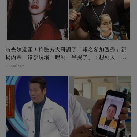
啃光妹遺產！梅艷芳大哥認了「報名參加選秀」親
揭內幕 錄影現場「唱到一半哭了」：想到天上的
她
2023/07/05