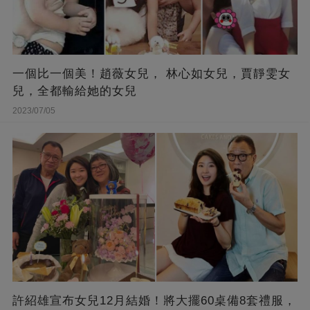
一個比一個美！趙薇女兒， 林心如女兒，賈靜雯女
兒，全都輸給她的女兒
2023/07/05
許紹雄宣布女兒12月結婚！將大擺60桌備8套禮服，