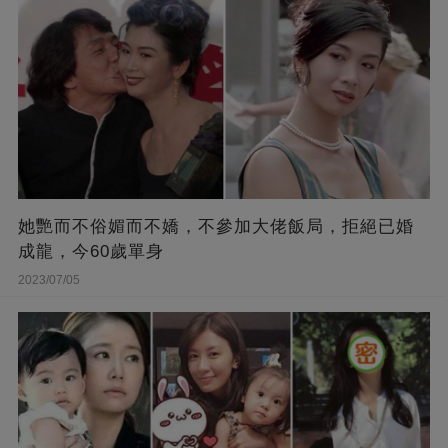
她艷而不俗媚而不嬌，不參加大佬飯局，拒絕已婚
成龍，今60歲單身
2023/07/05