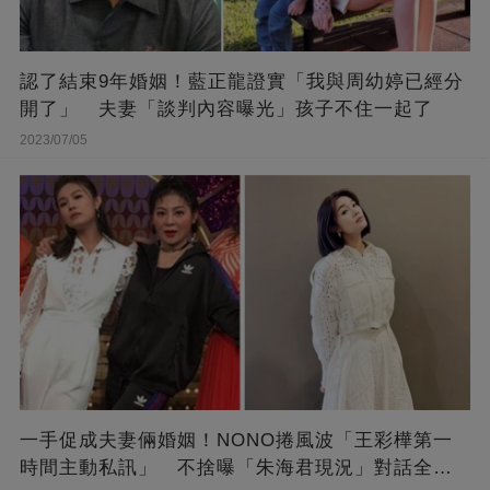
認了結束9年婚姻！藍正龍證實「我與周幼婷已經分
開了」 夫妻「談判內容曝光」孩子不住一起了
2023/07/05
一手促成夫妻倆婚姻！NONO捲風波「王彩樺第一
時間主動私訊」 不捨曝「朱海君現況」對話全公