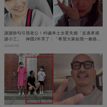
謝謝妳勾引我老公！45歲本土女星失婚「反過來感
謝小三」 神隱2年哭了：「希望大家給我一條路
走...」
2023/07/05