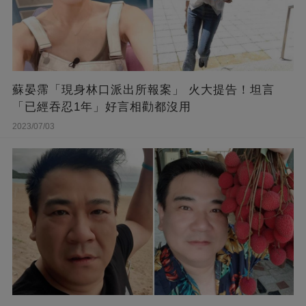
蘇晏霈「現身林口派出所報案」 火大提告！坦言
「已經吞忍1年」好言相勸都沒用
2023/07/03