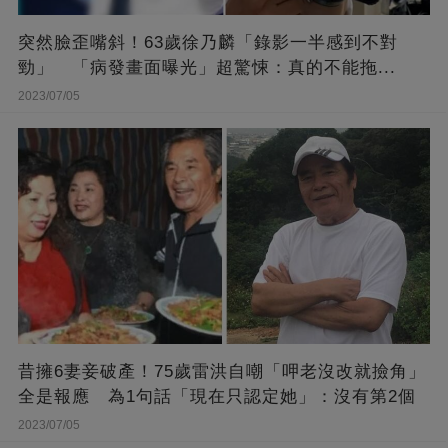
突然臉歪嘴斜！63歲徐乃麟「錄影一半感到不對
勁」 「病發畫面曝光」超驚悚：真的不能拖...
2023/07/05
昔擁6妻妾破產！75歲雷洪自嘲「呷老沒改就撿角」
全是報應 為1句話「現在只認定她」：沒有第2個
2023/07/05