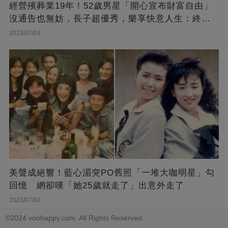
經營殯葬業19年！52歲男星「開心宣布財富自由」
沒通告也無妨，長子超優秀，樂享快意人生：終于
能遊山玩水！
2023/07/03
美聲成絕響！藍心湄突PO舊照「一堆大咖明星」勾
回憶 網卻嘆「她25歲就走了」出意外走了
2023/07/03
©2024 voohappy.com. All Rights Reserved.