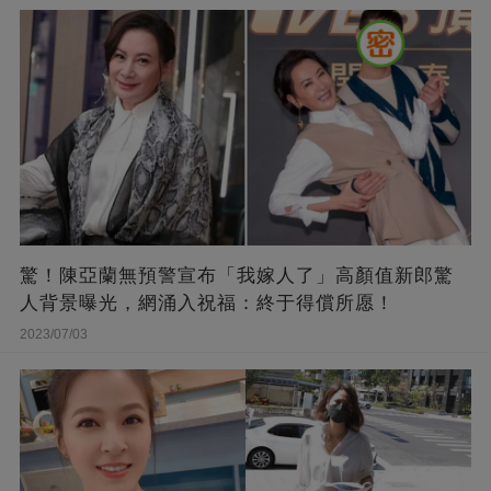
驚！陳亞蘭無預警宣布「我嫁人了」高顏值新郎驚
人背景曝光，網涌入祝福：終于得償所愿！
2023/07/03