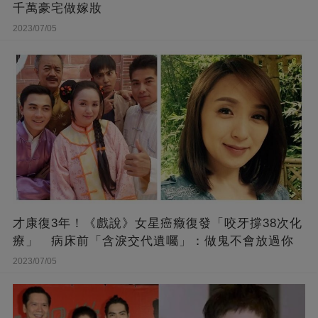
千萬豪宅做嫁妝
2023/07/05
才康復3年！《戲說》女星癌癥復發「咬牙撐38次化
療」 病床前「含淚交代遺囑」：做鬼不會放過你
2023/07/05