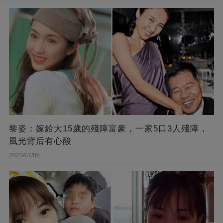
黎姿：嫁給大15歲的殘障富豪，一家5口3人殘障，
風光背后有心酸
2023/07/05