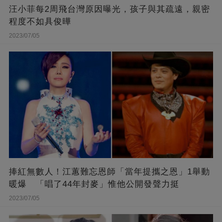
汪小菲每2周飛台灣原因曝光，孩子與其疏遠，親密
程度不如具俊曄
2023/07/05
捧紅無數人！江蕙難忘恩師「當年提攜之恩」1舉動
暖爆 「唱了44年封麥」惟他公開發聲力挺
2023/07/05