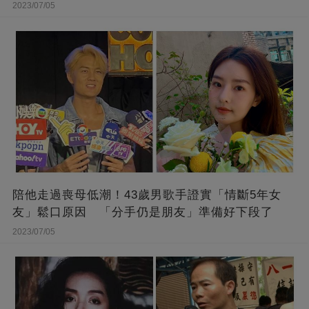
開
2023/07/05
陪他走過喪母低潮！43歲男歌手證實「情斷5年女
友」鬆口原因 「分手仍是朋友」準備好下段了
2023/07/05