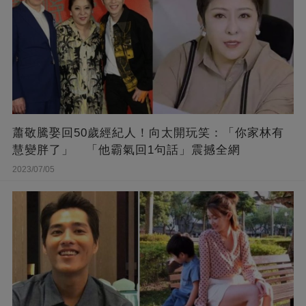
蕭敬騰娶回50歲經紀人！向太開玩笑：「你家林有
慧變胖了」 「他霸氣回1句話」震撼全網
2023/07/05