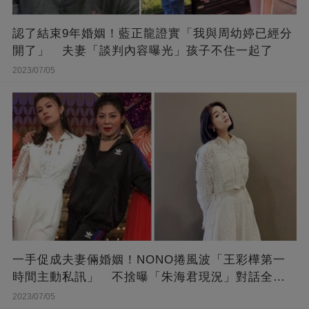
認了結束9年婚姻！藍正龍證實「我與周幼婷已經分
開了」 夫妻「談判內容曝光」孩子不住一起了
2023/07/05
一手促成夫妻倆婚姻！NONO捲風波「王彩樺第一
時間主動私訊」 不捨曝「朱海君現況」對話全公
開
2023/07/05