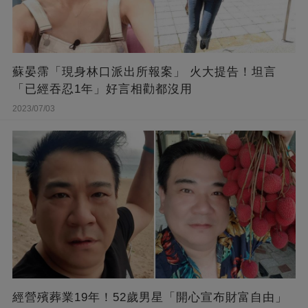
蘇晏霈「現身林口派出所報案」 火大提告！坦言
「已經吞忍1年」好言相勸都沒用
2023/07/03
經營殯葬業19年！52歲男星「開心宣布財富自由」