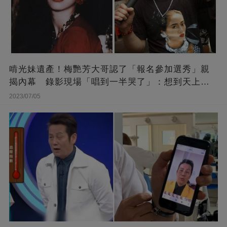
啃光妹遺產！梅艷芳大哥認了「報名參加選秀」親
揭內幕 錄影現場「唱到一半哭了」：想到天上的
她
2023/07/05