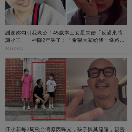
謝謝妳勾引我老公！45歲本土女星失婚「反過來感
謝小三」 神隱2年哭了：「希望大家給我一條路
走...」
2023/07/05
汪小菲每2周飛台灣原因曝光，孩子與其疏遠，親密