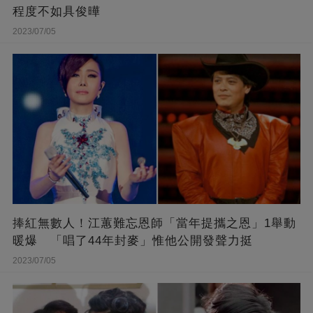
程度不如具俊曄
2023/07/05
捧紅無數人！江蕙難忘恩師「當年提攜之恩」1舉動
暖爆 「唱了44年封麥」惟他公開發聲力挺
2023/07/05