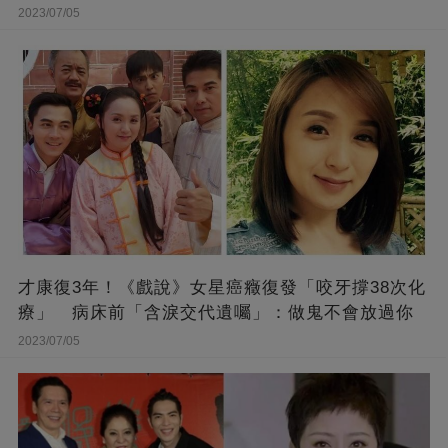
2023/07/05
才康復3年！《戲說》女星癌癥復發「咬牙撐38次化
療」 病床前「含淚交代遺囑」：做鬼不會放過你
2023/07/05