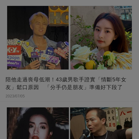
陪他走過喪母低潮！43歲男歌手證實「情斷5年女
友」鬆口原因 「分手仍是朋友」準備好下段了
2023/07/05