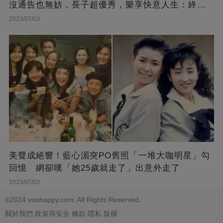
沒通告也無妨，長子超優秀，樂享快意人生：終于
能遊山玩水！
2023/07/03
美聲成絕響！藍心湄突PO舊照「一堆大咖明星」勾
回憶 網卻嘆「她25歲就走了」出意外走了
2023/07/03
©2024 voohappy.com. All Rights Reserved.
關於我們
政策與安全
條款
隱私
版權