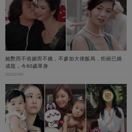
她艷而不俗媚而不嬌，不參加大佬飯局，拒絕已婚
成龍，今60歲單身
2023/07/05