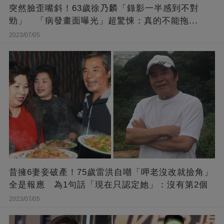
突然臉歪嘴斜！63歲徐乃麟「錄影一半感到不對
勁」 「病發畫面曝光」超驚悚：真的不能拖...
2023/07/05
昔擁6妻妾破產！75歲雷洪自嘲「呷老沒改就撿角」
全是報應 為1句話「現在只認定她」：沒有第2個
2023/07/05