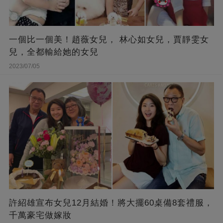
一個比一個美！趙薇女兒， 林心如女兒，賈靜雯女
兒，全都輸給她的女兒
2023/07/05
許紹雄宣布女兒12月結婚！將大擺60桌備8套禮服，
千萬豪宅做嫁妝