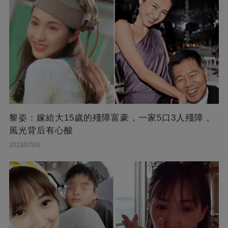
黎姿：嫁給大15歲的殘障富豪，一家5口3人殘障，
風光背后有心酸
2023/07/05