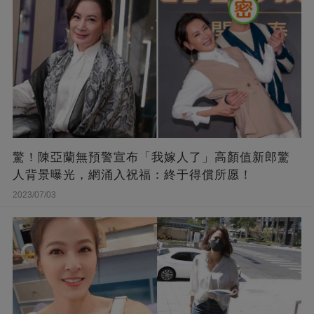
驚！陳亞蘭無預警宣布「我嫁人了」高顏值新郎驚
人背景曝光，網涌入祝福：終于得償所愿！
2023/07/03