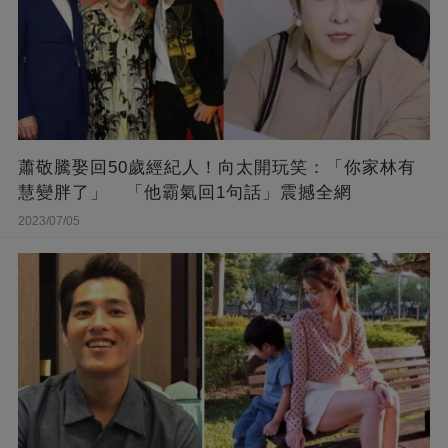
蕭敬騰娶回50歲經紀人！向太開玩笑：「你家林有
慧變胖了」 「他霸氣回1句話」震撼全網
2023/07/05