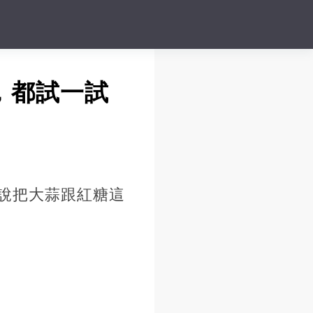
，都試一試
說把大蒜跟紅糖這