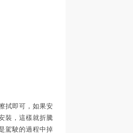
擦拭即可，如果安
安裝，這樣就折騰
是駕駛的過程中掉