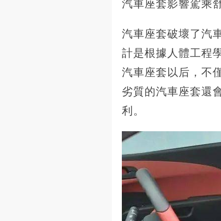
汽車座套影響駕乘
汽車座套破壞了汽
計是根據人體工程
汽車座套以后，不
劣質的汽車座套還
利。