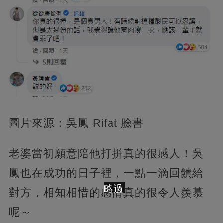
圖片來源：吳鳳 Rifat 臉書
老婆當初願意陪他打拼真的很感人！吳
鳳也在成功的日子裡，一點一滴回饋給
略過
對方，相知相惜的感情真的很令人羨慕
呢～