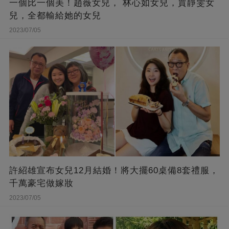
一個比一個美！趙薇女兒， 林心如女兒，賈靜雯女
兒，全都輸給她的女兒
2023/07/05
許紹雄宣布女兒12月結婚！將大擺60桌備8套禮服，
千萬豪宅做嫁妝
2023/07/05