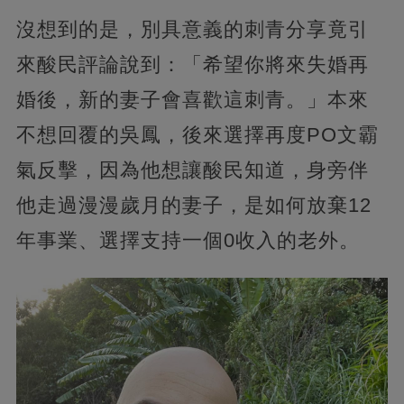
沒想到的是，別具意義的刺青分享竟引
來酸民評論說到：「希望你將來失婚再
婚後，新的妻子會喜歡這刺青。」本來
不想回覆的吳鳳，後來選擇再度PO文霸
氣反擊，因為他想讓酸民知道，身旁伴
他走過漫漫歲月的妻子，是如何放棄12
年事業、選擇支持一個0收入的老外。