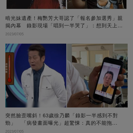
啃光妹遺產！梅艷芳大哥認了「報名參加選秀」親
揭內幕 錄影現場「唱到一半哭了」：想到天上的
她
2023/07/05
突然臉歪嘴斜！63歲徐乃麟「錄影一半感到不對
勁」 「病發畫面曝光」超驚悚：真的不能拖...
2023/07/05