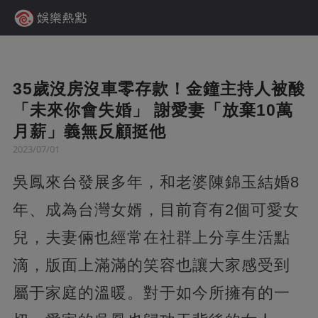
35歲沒房沒車零存款！金鐘主持人被酸
「未來你會失婚」 謝愛妻「放棄10萬
月薪」義無反顧挺他
2023/07/01
吳鳳來台發展多年，和老婆陳錦玉結婚8
年、成為台灣女婿，目前育有2個可愛女
兒，夫妻倆也經常在社群上分享生活點
滴，版面上滿滿的笑容也讓大家感受到
屬于家庭的溫暖。對于如今所擁有的一