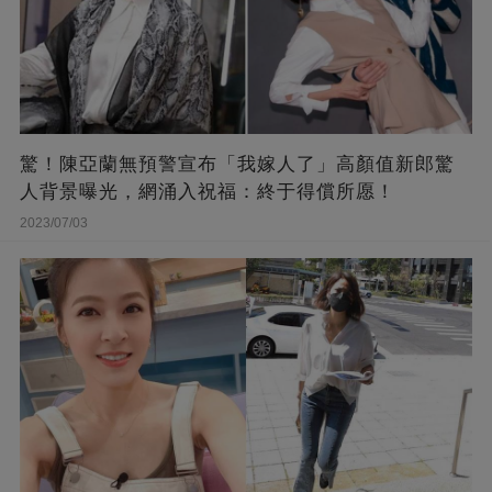
驚！陳亞蘭無預警宣布「我嫁人了」高顏值新郎驚
人背景曝光，網涌入祝福：終于得償所愿！
2023/07/03