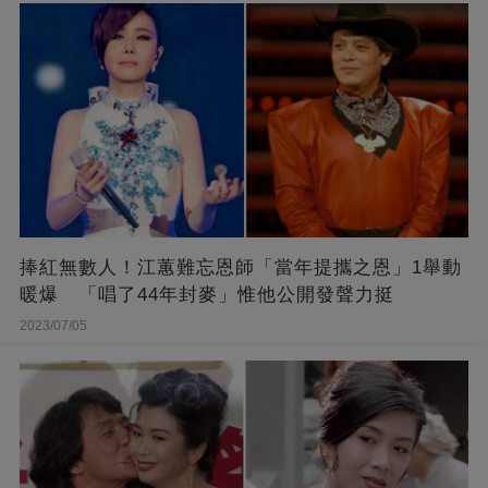
捧紅無數人！江蕙難忘恩師「當年提攜之恩」1舉動
暖爆 「唱了44年封麥」惟他公開發聲力挺
2023/07/05