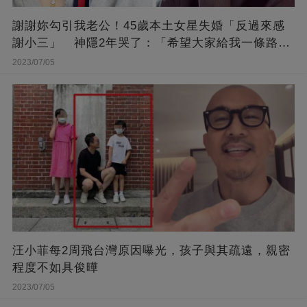
謝謝妳勾引我老公！45歲本土女星失婚「反過來感
謝小三」 神隱2年哭了：「希望大家給我一條路
走...」
2023/07/05
汪小菲每2周飛台灣原因曝光，孩子與其疏遠，親密
程度不如具俊曄
2023/07/05