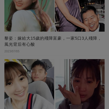
黎姿：嫁給大15歲的殘障富豪，一家5口3人殘障，
風光背后有心酸
2023/07/05