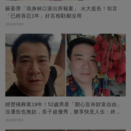
蘇晏霈「現身林口派出所報案」 火大提告！坦言
「已經吞忍1年」好言相勸都沒用
2023/07/03
經營殯葬業19年！52歲男星「開心宣布財富自由」
沒通告也無妨，長子超優秀，樂享快意人生：終于
能遊山玩水！
2023/07/03