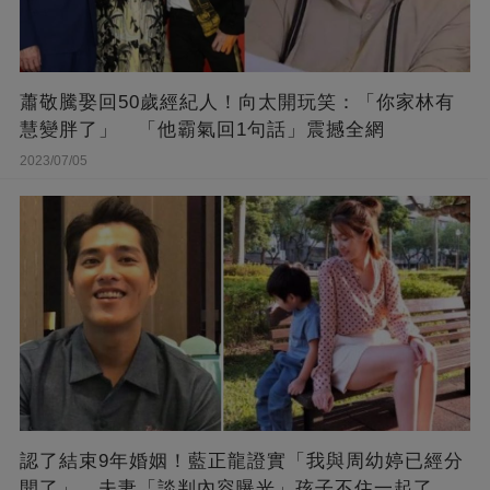
蕭敬騰娶回50歲經紀人！向太開玩笑：「你家林有
慧變胖了」 「他霸氣回1句話」震撼全網
2023/07/05
認了結束9年婚姻！藍正龍證實「我與周幼婷已經分
開了」 夫妻「談判內容曝光」孩子不住一起了