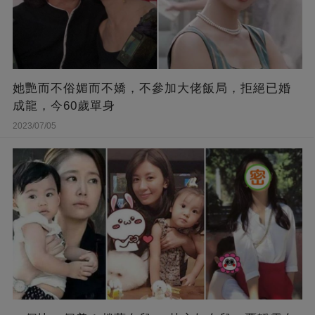
她艷而不俗媚而不嬌，不參加大佬飯局，拒絕已婚
成龍，今60歲單身
2023/07/05