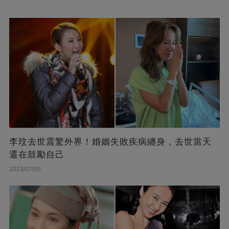
李玟去世震驚外界！婚姻失敗疾病纏身，去世當天
還在鼓勵自己
2023/07/05