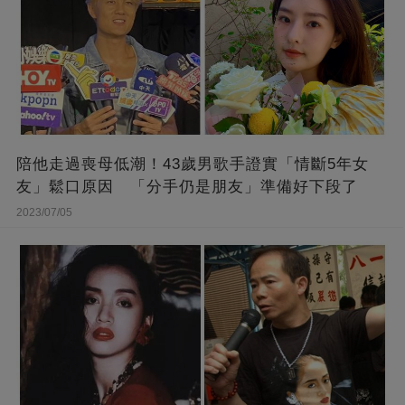
陪他走過喪母低潮！43歲男歌手證實「情斷5年女
友」鬆口原因 「分手仍是朋友」準備好下段了
2023/07/05