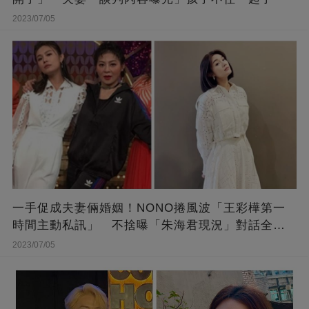
2023/07/05
一手促成夫妻倆婚姻！NONO捲風波「王彩樺第一
時間主動私訊」 不捨曝「朱海君現況」對話全公
開
2023/07/05