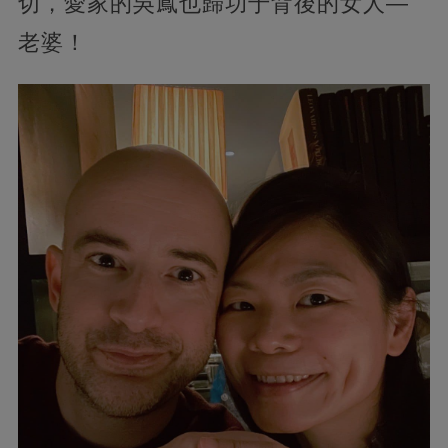
切，愛家的吳鳳也歸功于背後的女人—
老婆！