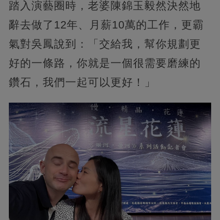
踏入演藝圈時，老婆陳錦玉毅然決然地
辭去做了12年、月薪10萬的工作，更霸
氣對吳鳳說到：「交給我，幫你規劃更
好的一條路，你就是一個很需要磨練的
鑽石，我們一起可以更好！」