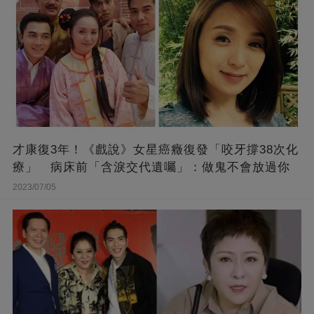
才康復3年！《戲說》女星癌癥復發「咬牙撐38次化
療」 病床前「含淚交代遺囑」：做鬼不會放過你
2023/07/05