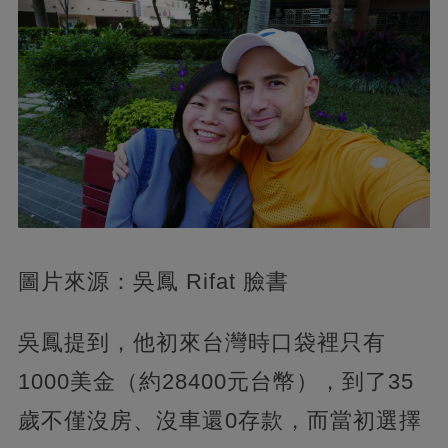
圖片來源：吳鳳 Rifat 臉書
吳鳳提到，他初來台灣時口袋裡只有
1000美金（約28400元台幣），到了35
歲不僅沒房、沒車還0存款，而當初選擇