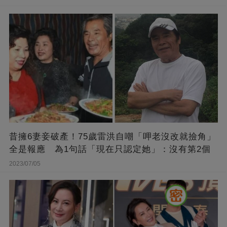
昔擁6妻妾破產！75歲雷洪自嘲「呷老沒改就撿角」
全是報應 為1句話「現在只認定她」：沒有第2個
2023/07/05