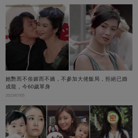
她艷而不俗媚而不嬌，不參加大佬飯局，拒絕已婚
成龍，今60歲單身
2023/07/05