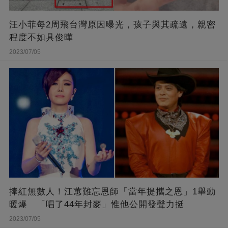
汪小菲每2周飛台灣原因曝光，孩子與其疏遠，親密
程度不如具俊曄
2023/07/05
捧紅無數人！江蕙難忘恩師「當年提攜之恩」1舉動
暖爆 「唱了44年封麥」惟他公開發聲力挺
2023/07/05