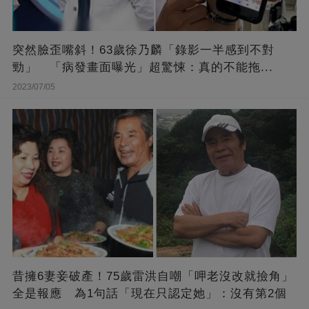
突然臉歪嘴斜！63歲徐乃麟「錄影一半感到不對
勁」 「病發畫面曝光」超驚悚：真的不能拖...
2023/07/05
昔擁6妻妾破產！75歲雷洪自嘲「呷老沒改就撿角」
全是報應 為1句話「現在只認定她」：沒有第2個