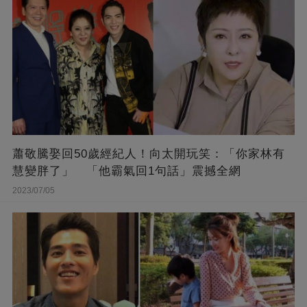
蕭敬騰娶回50歲經紀人！向太開玩笑：「你家林有
慧變胖了」 「他霸氣回1句話」震撼全網
2023/07/05