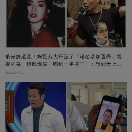
啃光妹遺產！梅艷芳大哥認了「報名參加選秀」親
揭內幕 錄影現場「唱到一半哭了」：想到天上的
她
2023/07/05