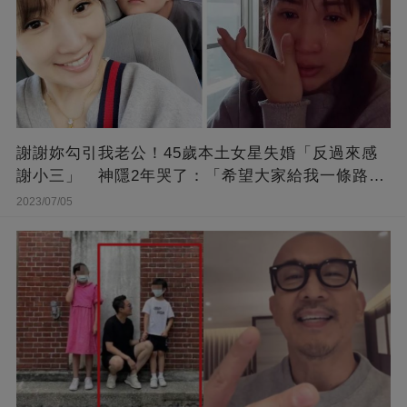
謝謝妳勾引我老公！45歲本土女星失婚「反過來感
謝小三」 神隱2年哭了：「希望大家給我一條路
走...」
2023/07/05