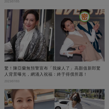
2023/07/05
驚！陳亞蘭無預警宣布「我嫁人了」高顏值新郎驚
人背景曝光，網涌入祝福：終于得償所愿！
2023/07/03