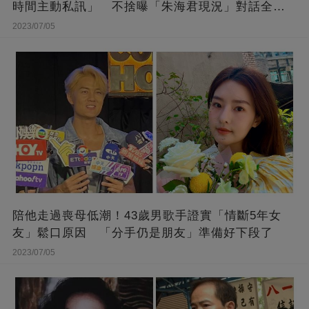
時間主動私訊」 不捨曝「朱海君現況」對話全公
開
2023/07/05
陪他走過喪母低潮！43歲男歌手證實「情斷5年女
友」鬆口原因 「分手仍是朋友」準備好下段了
2023/07/05