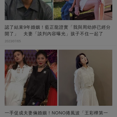
認了結束9年婚姻！藍正龍證實「我與周幼婷已經分
開了」 夫妻「談判內容曝光」孩子不住一起了
2023/07/05
一手促成夫妻倆婚姻！NONO捲風波「王彩樺第一