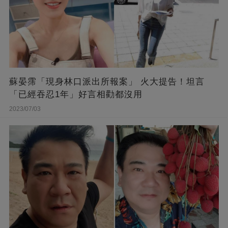
蘇晏霈「現身林口派出所報案」 火大提告！坦言
「已經吞忍1年」好言相勸都沒用
2023/07/03