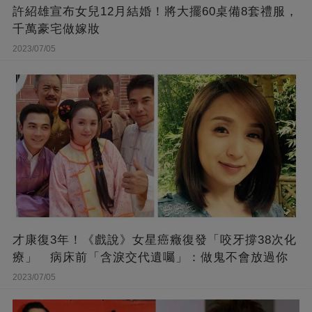
許紹雄宣布女兒12月結婚！將大擺60桌備8套禮服，
千萬豪宅做嫁妝
2023/07/05
才康復3年！《戲說》女星癌癥復發「咬牙撐38次化
療」 病床前「含淚交代遺囑」：做鬼不會放過你
2023/07/05