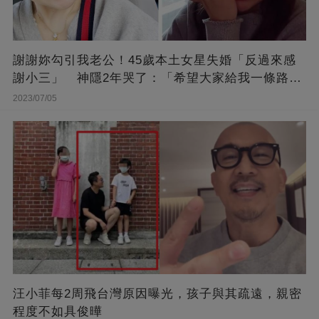
謝謝妳勾引我老公！45歲本土女星失婚「反過來感
謝小三」 神隱2年哭了：「希望大家給我一條路
走...」
2023/07/05
汪小菲每2周飛台灣原因曝光，孩子與其疏遠，親密
程度不如具俊曄