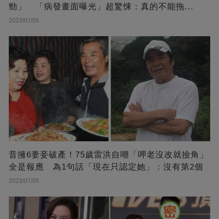
勁」 「病發畫面曝光」超驚悚：真的不能拖...
2023/07/05
昔擁6妻妾破產！75歲雷洪自嘲「呷老沒改就撿角」
全是報應 為1句話「現在只認定她」：沒有第2個
2023/07/05