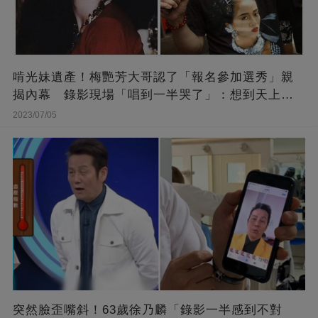
啃光妹遺產！梅艷芳大哥認了「報名參加選秀」親
揭內幕 錄影現場「唱到一半哭了」：想到天上的
她
2023/07/05
突然臉歪嘴斜！63歲徐乃麟「錄影一半感到不對