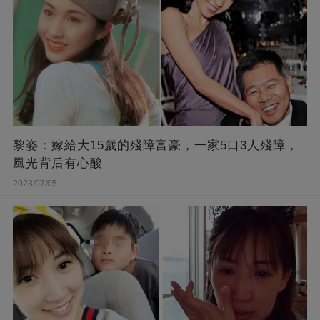
黎姿：嫁給大15歲的殘障富豪，一家5口3人殘障，
風光背后有心酸
2023/07/05