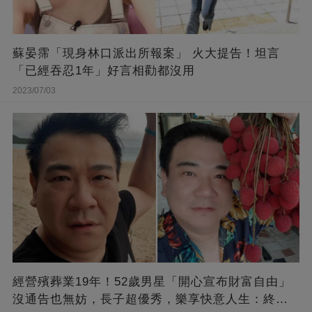
蘇晏霈「現身林口派出所報案」 火大提告！坦言
「已經吞忍1年」好言相勸都沒用
2023/07/03
經營殯葬業19年！52歲男星「開心宣布財富自由」
沒通告也無妨，長子超優秀，樂享快意人生：終于