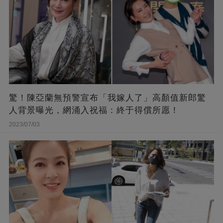
驚！陳亞蘭無預警宣布「我嫁人了」高顏值新郎驚
人背景曝光，網涌入祝福：終于得償所愿！
2023/07/03