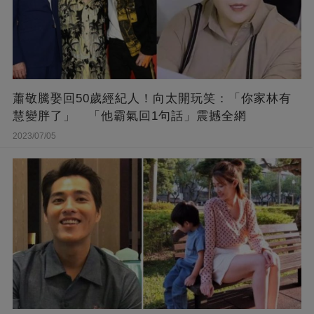
蕭敬騰娶回50歲經紀人！向太開玩笑：「你家林有
慧變胖了」 「他霸氣回1句話」震撼全網
2023/07/05