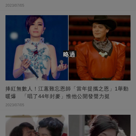
2023/07/05
略過
捧紅無數人！江蕙難忘恩師「當年提攜之恩」1舉動
暖爆 「唱了44年封麥」惟他公開發聲力挺
2023/07/05