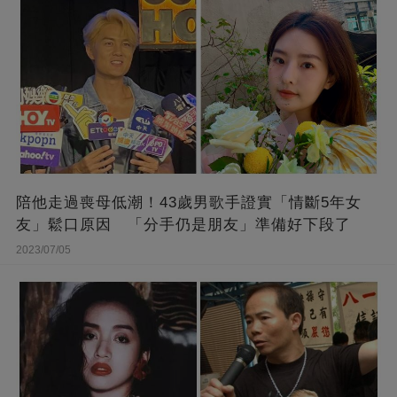
陪他走過喪母低潮！43歲男歌手證實「情斷5年女
友」鬆口原因 「分手仍是朋友」準備好下段了
2023/07/05