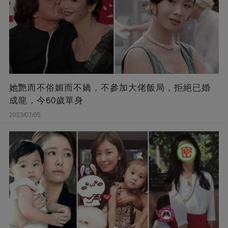
她艷而不俗媚而不嬌，不參加大佬飯局，拒絕已婚
成龍，今60歲單身
2023/07/05