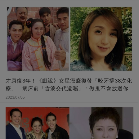
才康復3年！《戲說》女星癌癥復發「咬牙撐38次化
療」 病床前「含淚交代遺囑」：做鬼不會放過你
2023/07/05