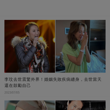
李玟去世震驚外界！婚姻失敗疾病纏身，去世當天
還在鼓勵自己
2023/07/05