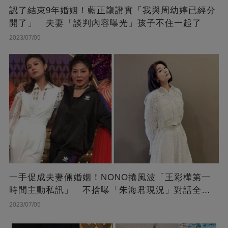
認了結束9年婚姻！藍正龍證實「我與周幼婷已經分
開了」 夫妻「談判內容曝光」孩子不住一起了
2023/07/05
一手促成夫妻倆婚姻！NONO捲風波「王彩樺第一
時間主動私訊」 不捨曝「朱海君現況」對話全公
開
2023/07/05