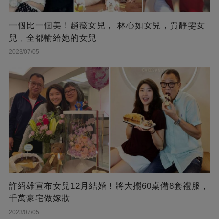
一個比一個美！趙薇女兒， 林心如女兒，賈靜雯女
兒，全都輸給她的女兒
2023/07/05
許紹雄宣布女兒12月結婚！將大擺60桌備8套禮服，
千萬豪宅做嫁妝
2023/07/05