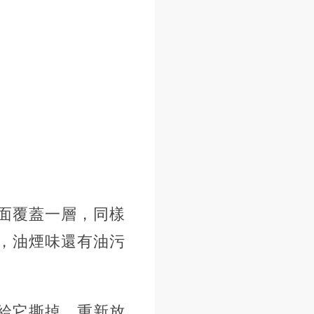
面覆蓋一層，同樣
，油煙味還有油污
給它撕掉，重新放