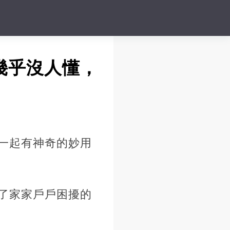
幾乎沒人懂，
一起有神奇的妙用
了家家戶戶困擾的