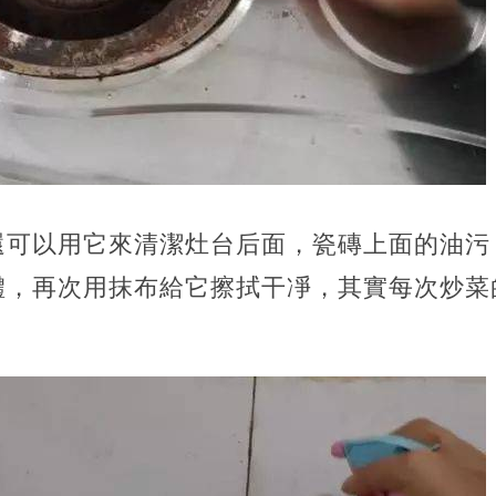
還可以用它來清潔灶台后面，瓷磚上面的油污
體，再次用抹布給它擦拭干凈，其實每次炒菜
。