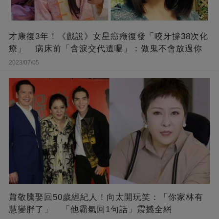
才康復3年！《戲說》女星癌癥復發「咬牙撐38次化
療」 病床前「含淚交代遺囑」：做鬼不會放過你
2023/07/05
蕭敬騰娶回50歲經紀人！向太開玩笑：「你家林有
慧變胖了」 「他霸氣回1句話」震撼全網