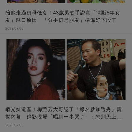
陪他走過喪母低潮！43歲男歌手證實「情斷5年女
友」鬆口原因 「分手仍是朋友」準備好下段了
2023/07/05
啃光妹遺產！梅艷芳大哥認了「報名參加選秀」親
揭內幕 錄影現場「唱到一半哭了」：想到天上的
她
2023/07/05