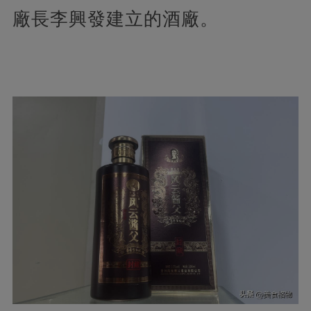
廠長李興發建立的酒廠。