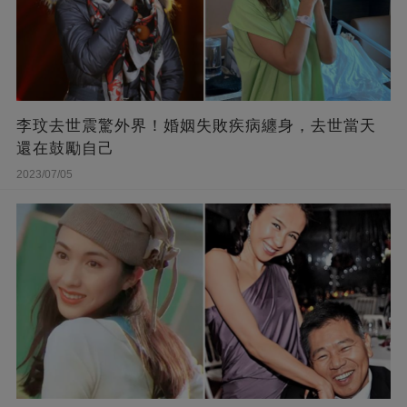
李玟去世震驚外界！婚姻失敗疾病纏身，去世當天
還在鼓勵自己
2023/07/05