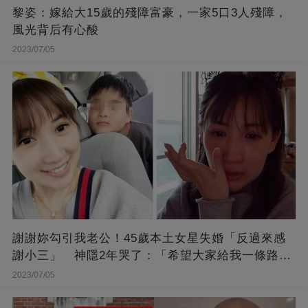
黎姿：嫁給大15歲的殘障富豪，一家5口3人殘障，
風光背后有心酸
2023/07/05
謝謝妳勾引我老公！45歲本土女星失婚「反過來感
謝小三」 神隱2年哭了：「希望大家給我一條路
走...」
2023/07/05