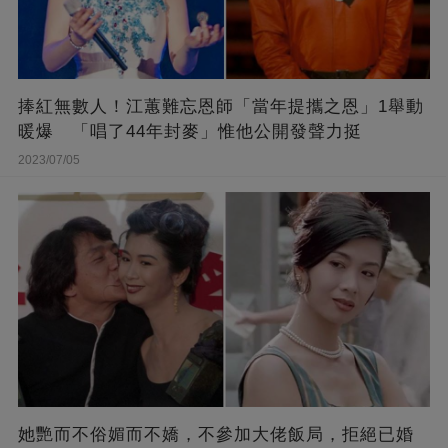
捧紅無數人！江蕙難忘恩師「當年提攜之恩」1舉動
暖爆 「唱了44年封麥」惟他公開發聲力挺
2023/07/05
她艷而不俗媚而不嬌，不參加大佬飯局，拒絕已婚