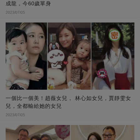
成龍，今60歲單身
2023/07/05
一個比一個美！趙薇女兒， 林心如女兒，賈靜雯女
兒，全都輸給她的女兒
2023/07/05