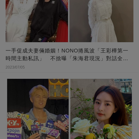
一手促成夫妻倆婚姻！NONO捲風波「王彩樺第一
時間主動私訊」 不捨曝「朱海君現況」對話全公
開
2023/07/05