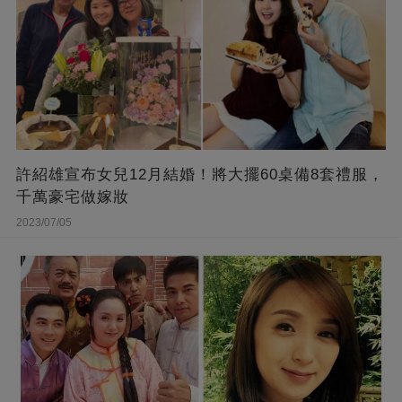
許紹雄宣布女兒12月結婚！將大擺60桌備8套禮服，
千萬豪宅做嫁妝
2023/07/05