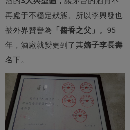
酒的
3大典型體，
讓茅台的酒質不
再處于不穩定狀態。所以李興發也
被外界贊譽為
「醬香之父」
。95
年，酒廠就變更到了其
嫡子李長壽
名下。