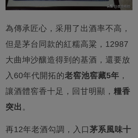
為傳承匠心，采用了出酒率不高，
但是茅台同款的紅糯高粱，12987
大曲坤沙釀造得到的基酒，還要放
入60年代開拓的
老窖池窖藏5年
，
讓酒體窖香十足，回甘明顯，
糧香
突出
。
再12年老酒勾調，入口
茅系風味十