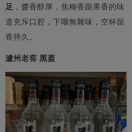
足
，醬香醇厚，焦糊香跟果香的味
道充斥口腔，下咽無雜味，空杯留
香持久。
瀘州老窖 黑蓋