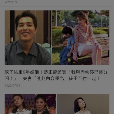
2023/07/05
認了結束9年婚姻！藍正龍證實「我與周幼婷已經分
開了」 夫妻「談判內容曝光」孩子不住一起了
2023/07/05