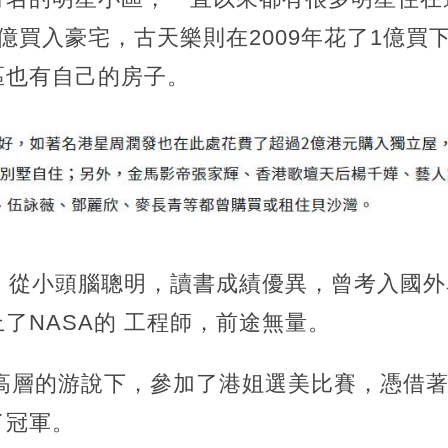
億買入豪宅，古天樂則在2009年花了1億買
區也有自己的房子。
明，從小頭腦聰明，讀書成績優異，曾考入國
了NASA的 工程師，前途無量。
VB高層的游說下，參加了港姐選美比賽，憑借
了冠軍。