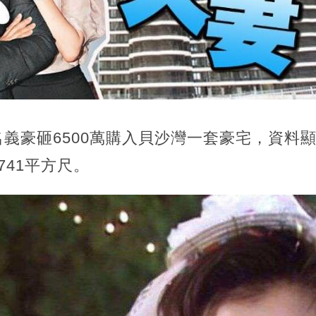
義豪砸6500萬購入貝沙灣一套豪宅，資料
741平方尺。