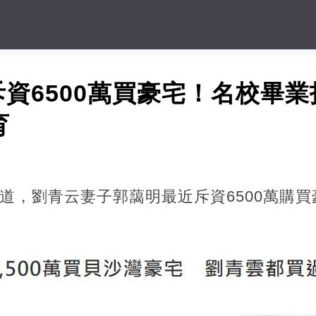
資6500萬買豪宅！名校畢
育
報道，劉青云妻子郭藹明最近斥資6500萬購