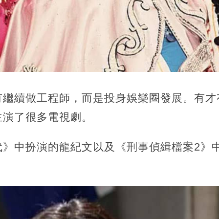
有繼續做工程師，而是投身娛樂圈發展。有才
主演了很多電視劇。
代》中扮演的龍紀文以及《刑事偵緝檔案2》
。