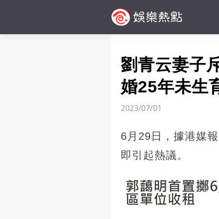
劉青云妻子斥
婚25年未生
2023/07/01
6月29日，據港媒
即引起熱議。