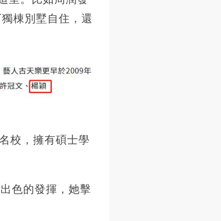
下獨棟別墅自住，還
外名校，擁有碩士學
著出色的發揮，她擊