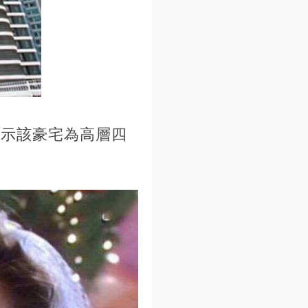
顯示該豪宅為高層四