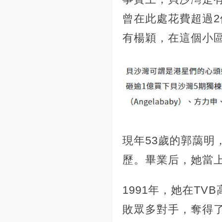
曾在此處花費超過2
有楊穎，在這個小
現年53歲的郭藹
歷。畢業后，她當上
1991年，她在T
敗眾多對手，奪得