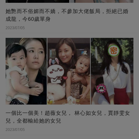
她艷而不俗媚而不嬌，不參加大佬飯局，拒絕已婚
成龍，今60歲單身
2023/07/05
一個比一個美！趙薇女兒， 林心如女兒，賈靜雯女
兒，全都輸給她的女兒
2023/07/05