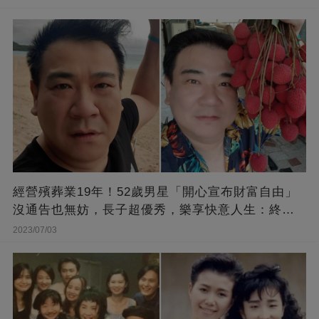
經營殯葬業19年！52歲男星「開心宣布財富自由」
沒通告也無妨，長子超優秀，樂享快意人生：終于
能遊山玩水！
2023/07/03