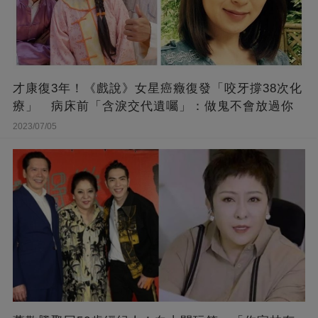
才康復3年！《戲說》女星癌癥復發「咬牙撐38次化
療」 病床前「含淚交代遺囑」：做鬼不會放過你
2023/07/05