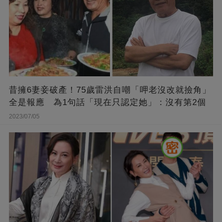
昔擁6妻妾破產！75歲雷洪自嘲「呷老沒改就撿角」
全是報應 為1句話「現在只認定她」：沒有第2個
2023/07/05