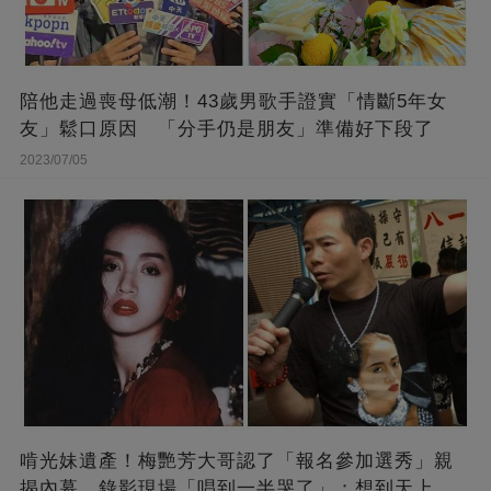
陪他走過喪母低潮！43歲男歌手證實「情斷5年女
友」鬆口原因 「分手仍是朋友」準備好下段了
2023/07/05
啃光妹遺產！梅艷芳大哥認了「報名參加選秀」親
揭內幕 錄影現場「唱到一半哭了」：想到天上的