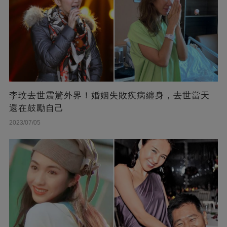
李玟去世震驚外界！婚姻失敗疾病纏身，去世當天
還在鼓勵自己
2023/07/05