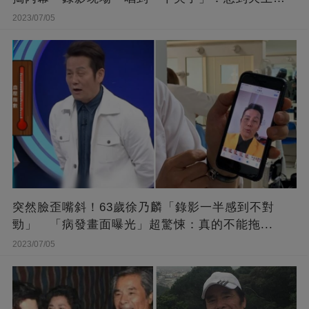
她
2023/07/05
突然臉歪嘴斜！63歲徐乃麟「錄影一半感到不對
勁」 「病發畫面曝光」超驚悚：真的不能拖...
2023/07/05