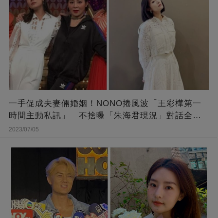
一手促成夫妻倆婚姻！NONO捲風波「王彩樺第一
時間主動私訊」 不捨曝「朱海君現況」對話全公
開
2023/07/05