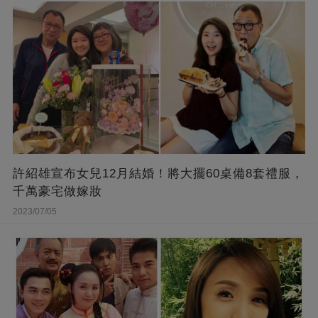
許紹雄宣布女兒12月結婚！將大擺60桌備8套禮服，
千萬豪宅做嫁妝
2023/07/05