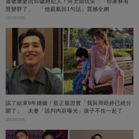
蕭敬騰娶回50歲經紀人！向太開玩笑：「你家林有
慧變胖了」 「他霸氣回1句話」震撼全網
2023/07/05
認了結束9年婚姻！藍正龍證實「我與周幼婷已經分
開了」 夫妻「談判內容曝光」孩子不住一起了
2023/07/05