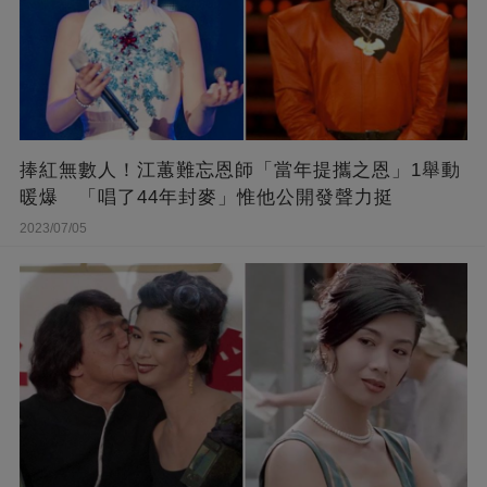
捧紅無數人！江蕙難忘恩師「當年提攜之恩」1舉動
暖爆 「唱了44年封麥」惟他公開發聲力挺
2023/07/05