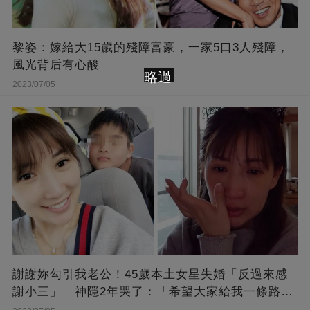
黎姿：嫁給大15歲的殘障富豪，一家5口3人殘障，
風光背后有心酸
略過
2023/07/05
謝謝妳勾引我老公！45歲本土女星失婚「反過來感
謝小三」 神隱2年哭了：「希望大家給我一條路
走...」