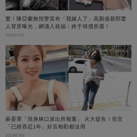
驚！陳亞蘭無預警宣布「我嫁人了」高顏值新郎驚
人背景曝光，網涌入祝福：終于得償所愿！
2023/07/03
蘇晏霈「現身林口派出所報案」 火大提告！坦言
「已經吞忍1年」好言相勸都沒用
2023/07/03