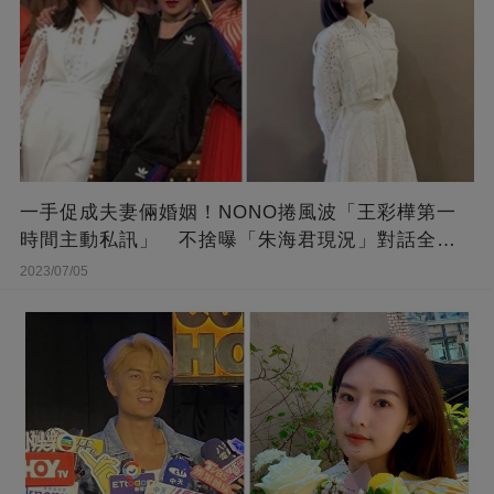
一手促成夫妻倆婚姻！NONO捲風波「王彩樺第一
時間主動私訊」 不捨曝「朱海君現況」對話全公
開
2023/07/05