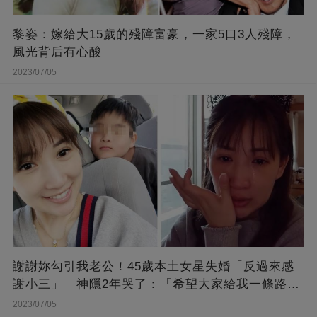
黎姿：嫁給大15歲的殘障富豪，一家5口3人殘障，
風光背后有心酸
2023/07/05
謝謝妳勾引我老公！45歲本土女星失婚「反過來感
謝小三」 神隱2年哭了：「希望大家給我一條路
走...」
2023/07/05