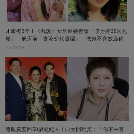
才康復3年！《戲說》女星癌癥復發「咬牙撐38次化
療」 病床前「含淚交代遺囑」：做鬼不會放過你
2023/07/05
蕭敬騰娶回50歲經紀人！向太開玩笑：「你家林有