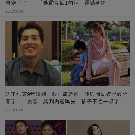
慧變胖了」 「他霸氣回1句話」震撼全網
2023/07/05
認了結束9年婚姻！藍正龍證實「我與周幼婷已經分
開了」 夫妻「談判內容曝光」孩子不住一起了
2023/07/05