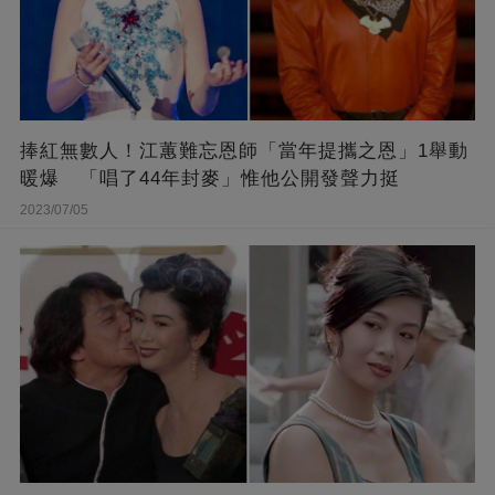
捧紅無數人！江蕙難忘恩師「當年提攜之恩」1舉動
暖爆 「唱了44年封麥」惟他公開發聲力挺
2023/07/05