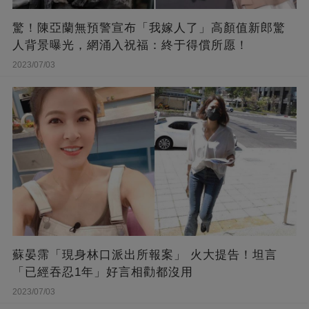
驚！陳亞蘭無預警宣布「我嫁人了」高顏值新郎驚
人背景曝光，網涌入祝福：終于得償所愿！
2023/07/03
蘇晏霈「現身林口派出所報案」 火大提告！坦言
「已經吞忍1年」好言相勸都沒用
2023/07/03