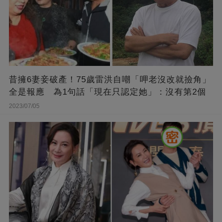
昔擁6妻妾破產！75歲雷洪自嘲「呷老沒改就撿角」
全是報應 為1句話「現在只認定她」：沒有第2個
2023/07/05