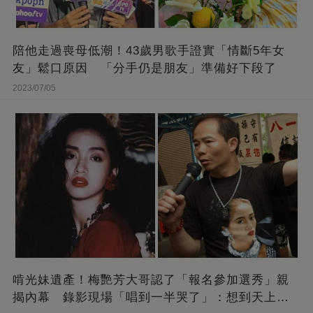
陪他走過喪母低潮！43歲男歌手證實「情斷5年女
友」鬆口原因 「分手仍是朋友」準備好下段了
2023/07/05
啃光妹遺產！梅艷芳大哥認了「報名參加選秀」親
揭內幕 錄影現場「唱到一半哭了」：想到天上的