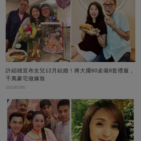
許紹雄宣布女兒12月結婚！將大擺60桌備8套禮服，
千萬豪宅做嫁妝
2023/07/05