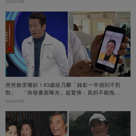
她
2023/07/05
突然臉歪嘴斜！63歲徐乃麟「錄影一半感到不對
勁」 「病發畫面曝光」超驚悚：真的不能拖...
2023/07/05