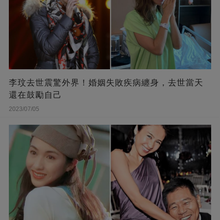
李玟去世震驚外界！婚姻失敗疾病纏身，去世當天
還在鼓勵自己
2023/07/05