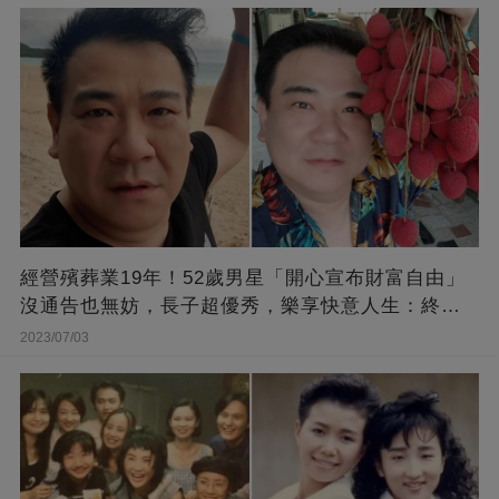
經營殯葬業19年！52歲男星「開心宣布財富自由」
沒通告也無妨，長子超優秀，樂享快意人生：終于
能遊山玩水！
2023/07/03