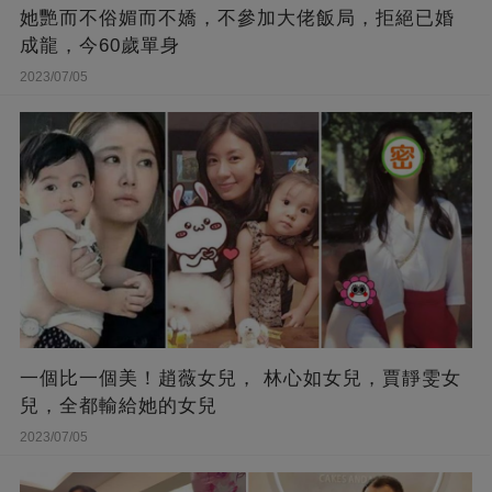
她艷而不俗媚而不嬌，不參加大佬飯局，拒絕已婚
成龍，今60歲單身
2023/07/05
一個比一個美！趙薇女兒， 林心如女兒，賈靜雯女
兒，全都輸給她的女兒
2023/07/05