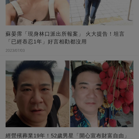
蘇晏霈「現身林口派出所報案」 火大提告！坦言
「已經吞忍1年」好言相勸都沒用
2023/07/03
經營殯葬業19年！52歲男星「開心宣布財富自由」