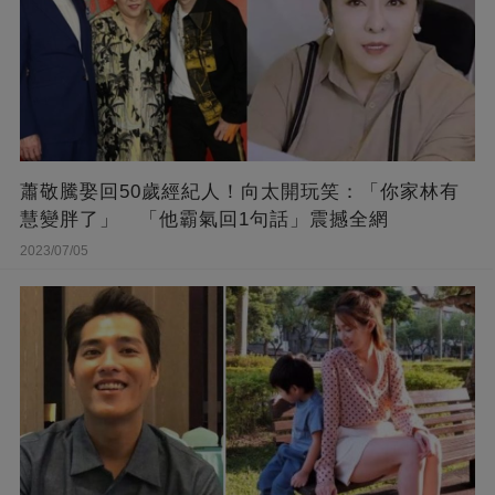
蕭敬騰娶回50歲經紀人！向太開玩笑：「你家林有
慧變胖了」 「他霸氣回1句話」震撼全網
2023/07/05