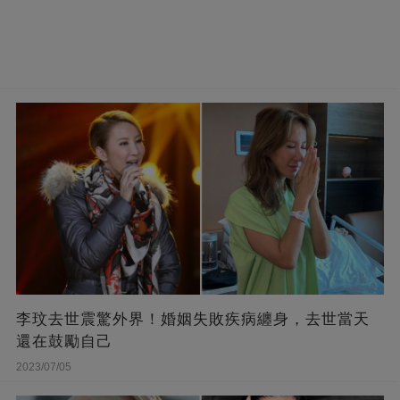
李玟去世震驚外界！婚姻失敗疾病纏身，去世當天
還在鼓勵自己
2023/07/05