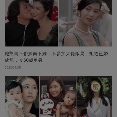
她艷而不俗媚而不嬌，不參加大佬飯局，拒絕已婚
成龍，今60歲單身
2023/07/05