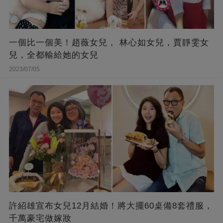
一個比一個美！趙薇女兒， 林心如女兒，賈靜雯女
兒，全都輸給她的女兒
2023/07/05
許紹雄宣布女兒12月結婚！將大擺60桌備8套禮服，
千萬豪宅做嫁妝