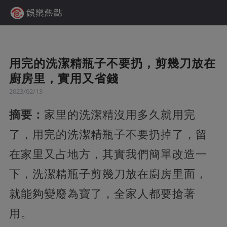
用完的洗潔精瓶子不要扔，剪幾刀放在
廚房里，實用又省錢
2023/02/13
摘要：
家里的洗潔精沒用多久就用完
了，用完的洗潔精瓶子不要扔掉了，留
在家里又占地方，其實我們簡單改造一
下，洗潔精瓶子剪幾刀放在廚房里面，
就能夠變廢為寶了，全家人都要搶著
用。