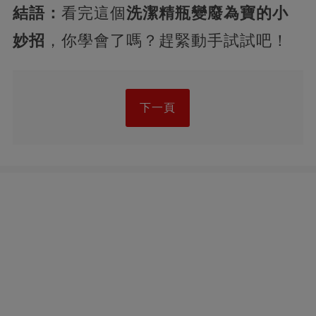
結語：
看完這個
洗潔精瓶變廢為寶的小
妙招
，你學會了嗎？趕緊動手試試吧！
下一頁