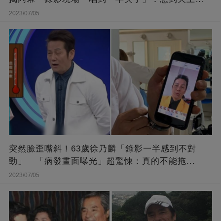
她
2023/07/05
突然臉歪嘴斜！63歲徐乃麟「錄影一半感到不對
勁」 「病發畫面曝光」超驚悚：真的不能拖...
2023/07/05