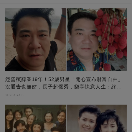
經營殯葬業19年！52歲男星「開心宣布財富自由」
沒通告也無妨，長子超優秀，樂享快意人生：終于
能遊山玩水！
2023/07/03