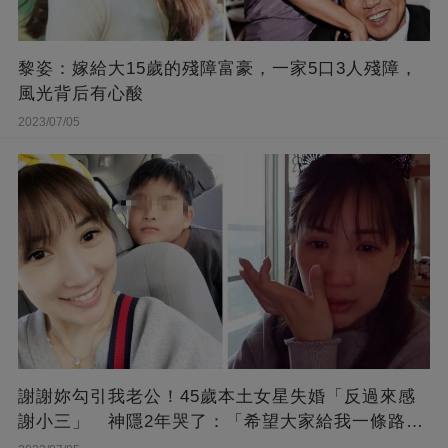
黎姿：嫁給大15歲的殘障富豪，一家5口3人殘障，
風光背后有心酸
2023/07/05
謝謝妳勾引我老公！45歲本土女星失婚「反過來感
謝小三」 神隱2年哭了：「希望大家給我一條路
走...」