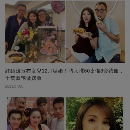
許紹雄宣布女兒12月結婚！將大擺60桌備8套禮服，
千萬豪宅做嫁妝
2023/07/05