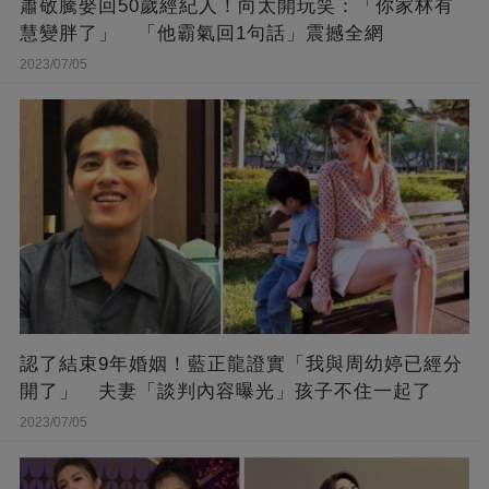
蕭敬騰娶回50歲經紀人！向太開玩笑：「你家林有
慧變胖了」 「他霸氣回1句話」震撼全網
2023/07/05
認了結束9年婚姻！藍正龍證實「我與周幼婷已經分
開了」 夫妻「談判內容曝光」孩子不住一起了
2023/07/05