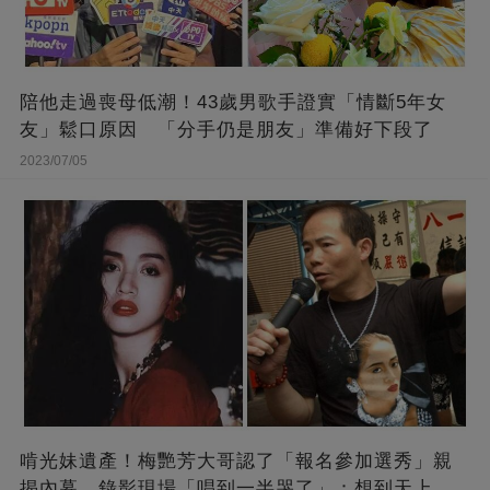
陪他走過喪母低潮！43歲男歌手證實「情斷5年女
友」鬆口原因 「分手仍是朋友」準備好下段了
2023/07/05
啃光妹遺產！梅艷芳大哥認了「報名參加選秀」親
揭內幕 錄影現場「唱到一半哭了」：想到天上的