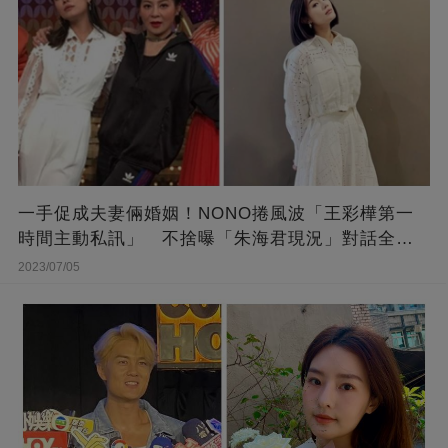
一手促成夫妻倆婚姻！NONO捲風波「王彩樺第一
時間主動私訊」 不捨曝「朱海君現況」對話全公
開
2023/07/05