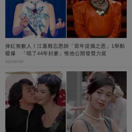
捧紅無數人！江蕙難忘恩師「當年提攜之恩」1舉動
暖爆 「唱了44年封麥」惟他公開發聲力挺
2023/07/05