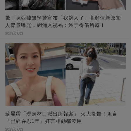
驚！陳亞蘭無預警宣布「我嫁人了」高顏值新郎驚
人背景曝光，網涌入祝福：終于得償所愿！
2023/07/03
蘇晏霈「現身林口派出所報案」 火大提告！坦言
「已經吞忍1年」好言相勸都沒用
2023/07/03