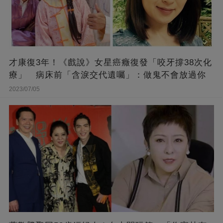
才康復3年！《戲說》女星癌癥復發「咬牙撐38次化
療」 病床前「含淚交代遺囑」：做鬼不會放過你
2023/07/05