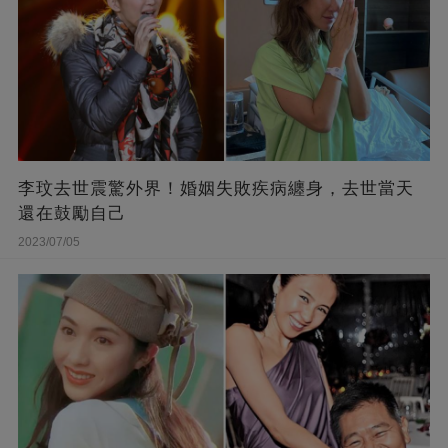
李玟去世震驚外界！婚姻失敗疾病纏身，去世當天
還在鼓勵自己
2023/07/05