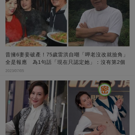
昔擁6妻妾破產！75歲雷洪自嘲「呷老沒改就撿角」
全是報應 為1句話「現在只認定她」：沒有第2個
2023/07/05