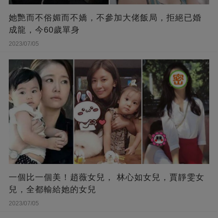
她艷而不俗媚而不嬌，不參加大佬飯局，拒絕已婚
成龍，今60歲單身
2023/07/05
一個比一個美！趙薇女兒， 林心如女兒，賈靜雯女
兒，全都輸給她的女兒
2023/07/05