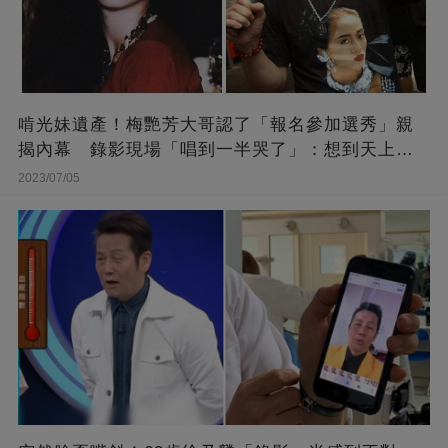
啃光妹遺產！梅艷芳大哥認了「報名參加選秀」親
揭內幕 錄影現場「唱到一半哭了」：想到天上的
她
2023/07/05