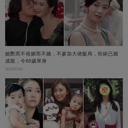
她艷而不俗媚而不嬌，不參加大佬飯局，拒絕已婚
成龍，今60歲單身
2023/07/05