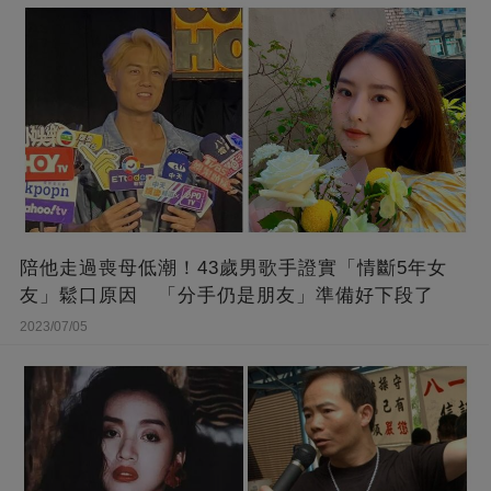
陪他走過喪母低潮！43歲男歌手證實「情斷5年女
友」鬆口原因 「分手仍是朋友」準備好下段了
2023/07/05