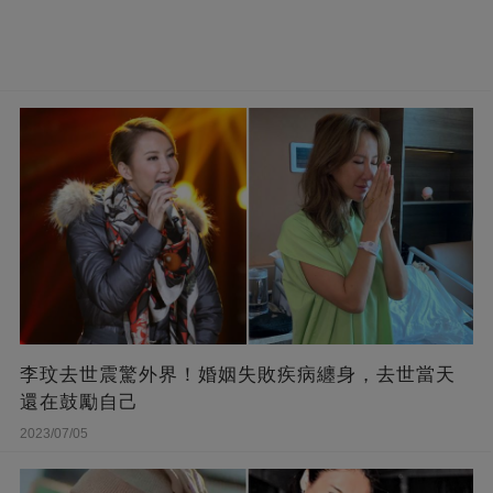
李玟去世震驚外界！婚姻失敗疾病纏身，去世當天
還在鼓勵自己
2023/07/05