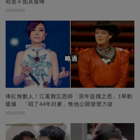
程度不如具俊曄
2023/07/05
略過
捧紅無數人！江蕙難忘恩師「當年提攜之恩」1舉動
暖爆 「唱了44年封麥」惟他公開發聲力挺
2023/07/05