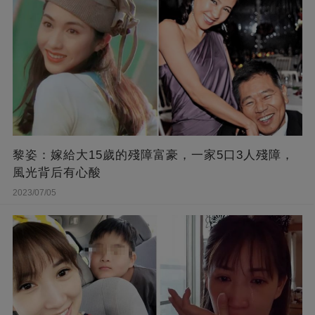
黎姿：嫁給大15歲的殘障富豪，一家5口3人殘障，
風光背后有心酸
2023/07/05