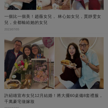
一個比一個美！趙薇女兒， 林心如女兒，賈靜雯女
兒，全都輸給她的女兒
2023/07/05
許紹雄宣布女兒12月結婚！將大擺60桌備8套禮服，
千萬豪宅做嫁妝