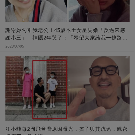
謝謝妳勾引我老公！45歲本土女星失婚「反過來感
謝小三」 神隱2年哭了：「希望大家給我一條路
走...」
2023/07/05
汪小菲每2周飛台灣原因曝光，孩子與其疏遠，親密