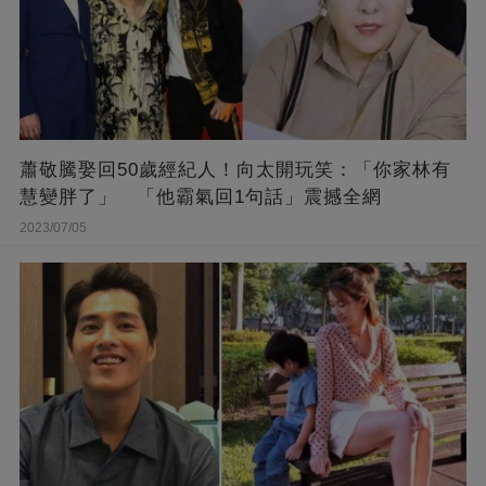
蕭敬騰娶回50歲經紀人！向太開玩笑：「你家林有
慧變胖了」 「他霸氣回1句話」震撼全網
2023/07/05