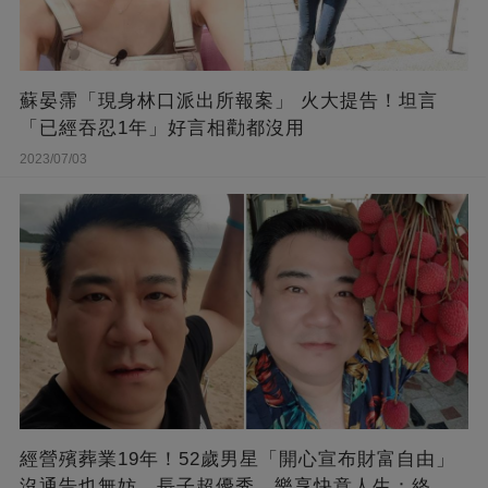
蘇晏霈「現身林口派出所報案」 火大提告！坦言
「已經吞忍1年」好言相勸都沒用
2023/07/03
經營殯葬業19年！52歲男星「開心宣布財富自由」
沒通告也無妨，長子超優秀，樂享快意人生：終于