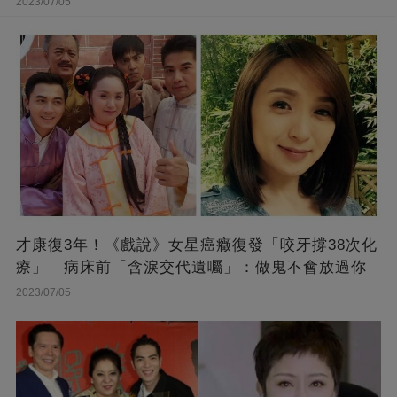
2023/07/05
才康復3年！《戲說》女星癌癥復發「咬牙撐38次化
療」 病床前「含淚交代遺囑」：做鬼不會放過你
2023/07/05