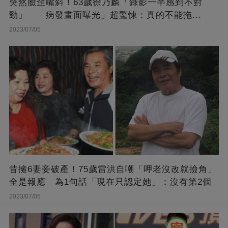
突然臉歪嘴斜！63歲徐乃麟「錄影一半感到不對
勁」 「病發畫面曝光」超驚悚：真的不能拖...
2023/07/05
昔擁6妻妾破產！75歲雷洪自嘲「呷老沒改就撿角」
全是報應 為1句話「現在只認定她」：沒有第2個
2023/07/05