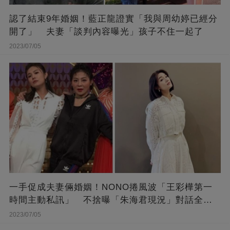
認了結束9年婚姻！藍正龍證實「我與周幼婷已經分
開了」 夫妻「談判內容曝光」孩子不住一起了
2023/07/05
一手促成夫妻倆婚姻！NONO捲風波「王彩樺第一
時間主動私訊」 不捨曝「朱海君現況」對話全公
開
2023/07/05