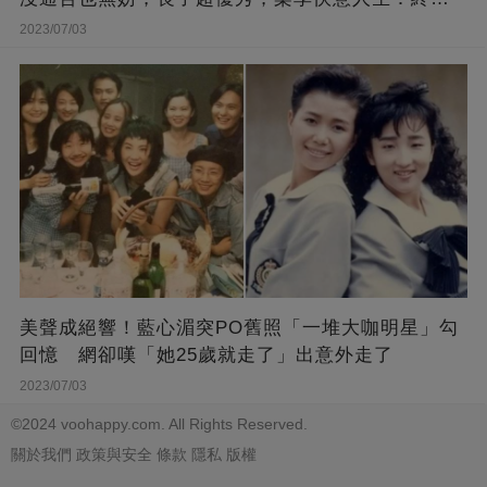
能遊山玩水！
2023/07/03
美聲成絕響！藍心湄突PO舊照「一堆大咖明星」勾
回憶 網卻嘆「她25歲就走了」出意外走了
2023/07/03
©2024 voohappy.com. All Rights Reserved.
關於我們
政策與安全
條款
隱私
版權