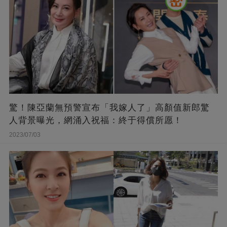
驚！陳亞蘭無預警宣布「我嫁人了」高顏值新郎驚
人背景曝光，網涌入祝福：終于得償所愿！
2023/07/03