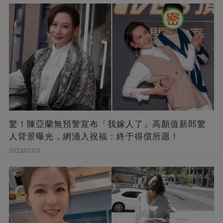
驚！陳亞蘭無預警宣布「我嫁人了」高顏值新郎驚
人背景曝光，網涌入祝福：終于得償所愿！
2023/07/03