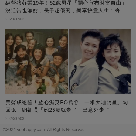
經營殯葬業19年！52歲男星「開心宣布財富自由」
沒通告也無妨，長子超優秀，樂享快意人生：終于
能遊山玩水！
2023/07/03
美聲成絕響！藍心湄突PO舊照「一堆大咖明星」勾
回憶 網卻嘆「她25歲就走了」出意外走了
2023/07/03
©2024 voohappy.com. All Rights Reserved.