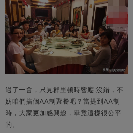
過了一會，只見群里頓時響應:沒錯，不
妨咱們搞個AA制聚餐吧？當提到AA制
時，大家更加感興趣，畢竟這樣很公平
的。