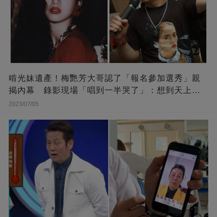
啃光妹遺產！梅艷芳大哥認了「報名參加選秀」親
揭內幕 錄影現場「唱到一半哭了」：想到天上的
她
2023/07/05