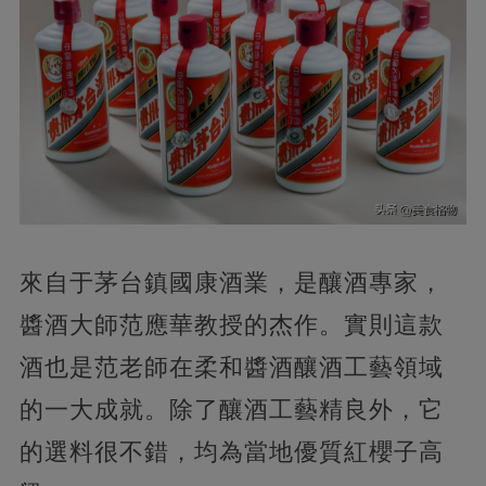
來自于茅台鎮國康酒業，是釀酒專家，
醬酒大師范應華教授的杰作。實則這款
酒也是范老師在柔和醬酒釀酒工藝領域
的一大成就。除了釀酒工藝精良外，它
的選料很不錯，均為當地優質紅櫻子高