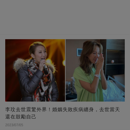
李玟去世震驚外界！婚姻失敗疾病纏身，去世當天
還在鼓勵自己
2023/07/05