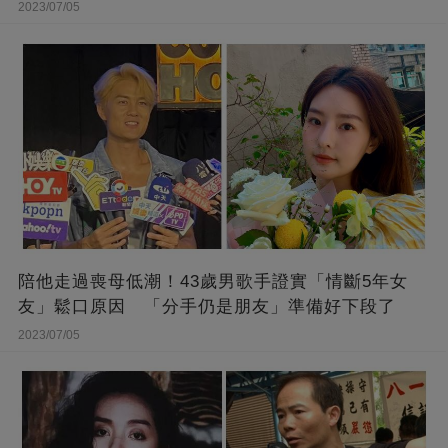
開
2023/07/05
陪他走過喪母低潮！43歲男歌手證實「情斷5年女
友」鬆口原因 「分手仍是朋友」準備好下段了
2023/07/05