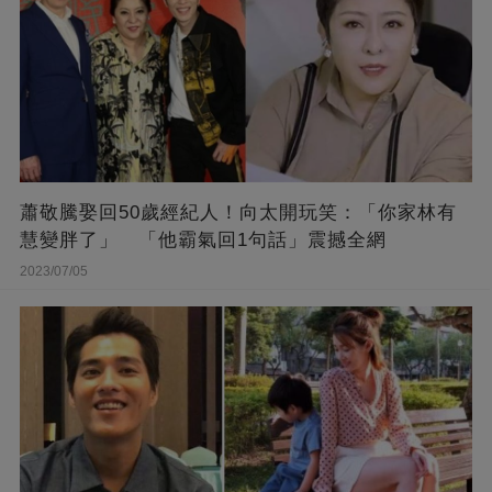
蕭敬騰娶回50歲經紀人！向太開玩笑：「你家林有
慧變胖了」 「他霸氣回1句話」震撼全網
2023/07/05