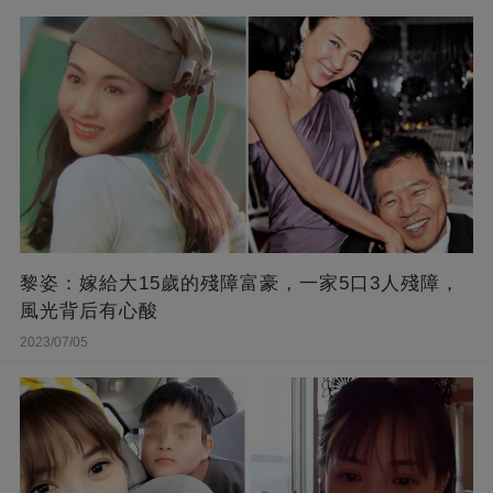
黎姿：嫁給大15歲的殘障富豪，一家5口3人殘障，
風光背后有心酸
2023/07/05