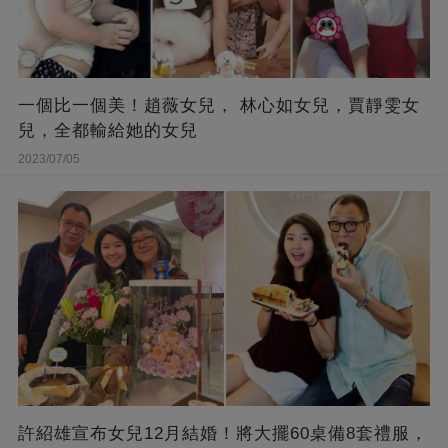
一個比一個美！趙薇女兒， 林心如女兒，賈靜雯女
兒，全都輸給她的女兒
2023/07/05
許紹雄宣布女兒12月結婚！將大擺60桌備8套禮服，