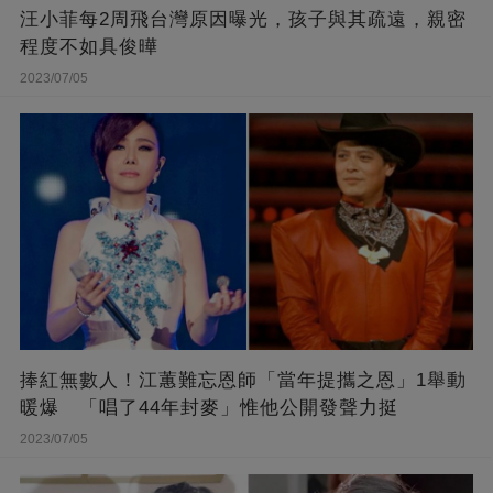
汪小菲每2周飛台灣原因曝光，孩子與其疏遠，親密
程度不如具俊曄
2023/07/05
捧紅無數人！江蕙難忘恩師「當年提攜之恩」1舉動
暖爆 「唱了44年封麥」惟他公開發聲力挺
2023/07/05