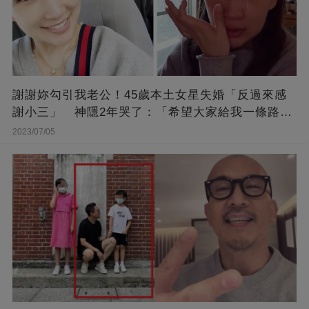
謝謝妳勾引我老公！45歲本土女星失婚「反過來感
謝小三」 神隱2年哭了：「希望大家給我一條路
走...」
2023/07/05