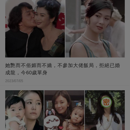
她艷而不俗媚而不嬌，不參加大佬飯局，拒絕已婚
成龍，今60歲單身
2023/07/05