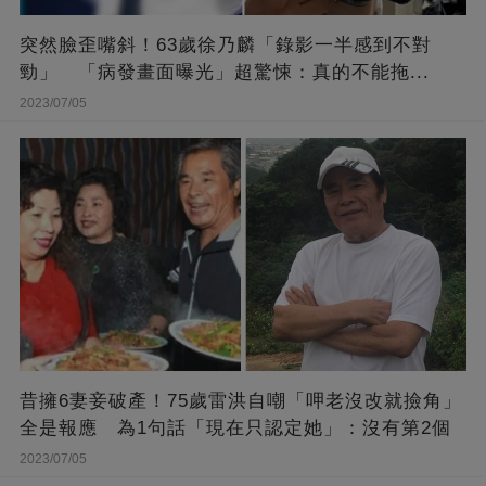
突然臉歪嘴斜！63歲徐乃麟「錄影一半感到不對
勁」 「病發畫面曝光」超驚悚：真的不能拖...
2023/07/05
昔擁6妻妾破產！75歲雷洪自嘲「呷老沒改就撿角」
全是報應 為1句話「現在只認定她」：沒有第2個
2023/07/05