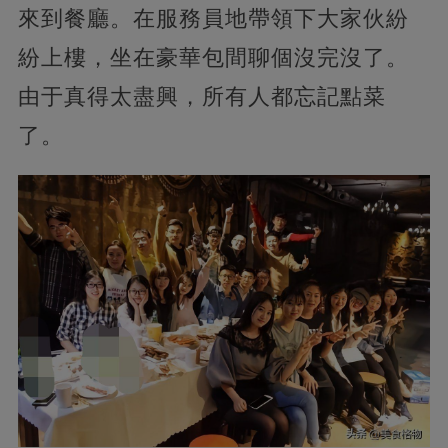
來到餐廳。在服務員地帶領下大家伙紛
紛上樓，坐在豪華包間聊個沒完沒了。
由于真得太盡興，所有人都忘記點菜
了。