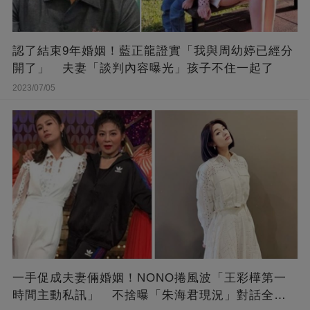
認了結束9年婚姻！藍正龍證實「我與周幼婷已經分
開了」 夫妻「談判內容曝光」孩子不住一起了
2023/07/05
一手促成夫妻倆婚姻！NONO捲風波「王彩樺第一
時間主動私訊」 不捨曝「朱海君現況」對話全公