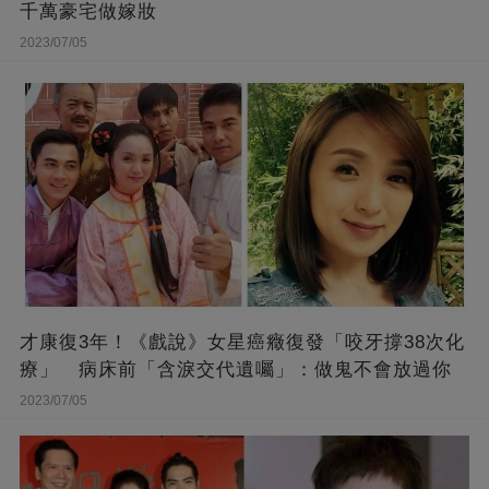
千萬豪宅做嫁妝
2023/07/05
才康復3年！《戲說》女星癌癥復發「咬牙撐38次化
療」 病床前「含淚交代遺囑」：做鬼不會放過你
2023/07/05