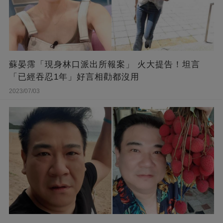
蘇晏霈「現身林口派出所報案」 火大提告！坦言
「已經吞忍1年」好言相勸都沒用
2023/07/03