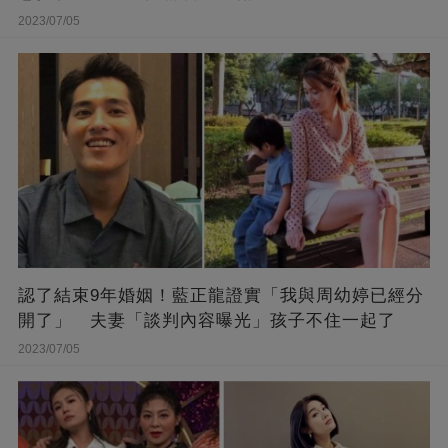
2023/07/05
認了結束9年婚姻！藍正龍證實「我與周幼婷已經分
開了」 夫妻「談判內容曝光」孩子不住一起了
2023/07/05