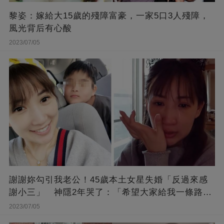
黎姿：嫁給大15歲的殘障富豪，一家5口3人殘障，
風光背后有心酸
2023/07/05
謝謝妳勾引我老公！45歲本土女星失婚「反過來感
謝小三」 神隱2年哭了：「希望大家給我一條路
走...」
2023/07/05