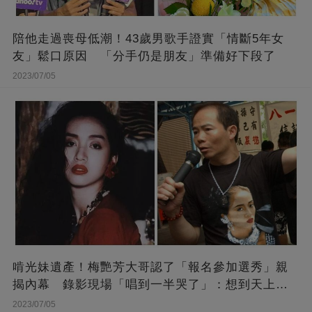
陪他走過喪母低潮！43歲男歌手證實「情斷5年女
友」鬆口原因 「分手仍是朋友」準備好下段了
2023/07/05
啃光妹遺產！梅艷芳大哥認了「報名參加選秀」親
揭內幕 錄影現場「唱到一半哭了」：想到天上的
她
2023/07/05