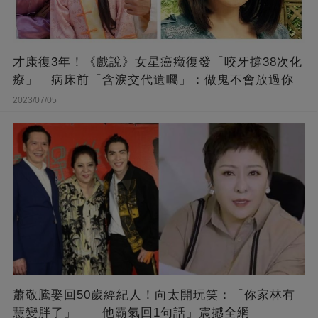
才康復3年！《戲說》女星癌癥復發「咬牙撐38次化
療」 病床前「含淚交代遺囑」：做鬼不會放過你
2023/07/05
蕭敬騰娶回50歲經紀人！向太開玩笑：「你家林有
慧變胖了」 「他霸氣回1句話」震撼全網