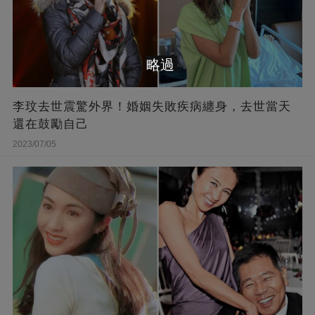
略過
李玟去世震驚外界！婚姻失敗疾病纏身，去世當天
還在鼓勵自己
2023/07/05