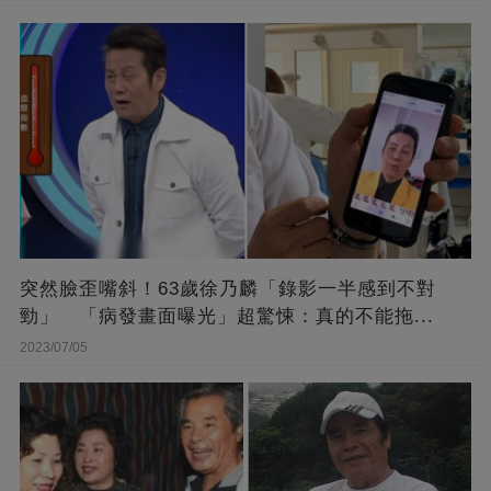
突然臉歪嘴斜！63歲徐乃麟「錄影一半感到不對
勁」 「病發畫面曝光」超驚悚：真的不能拖...
2023/07/05