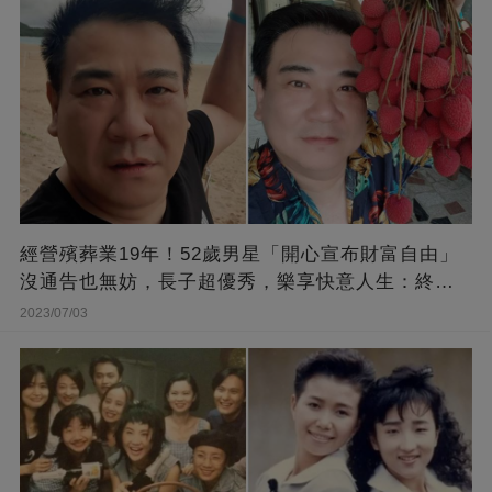
經營殯葬業19年！52歲男星「開心宣布財富自由」
沒通告也無妨，長子超優秀，樂享快意人生：終于
能遊山玩水！
2023/07/03