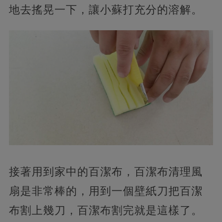
地去搖晃一下，讓小蘇打充分的溶解。
接著用到家中的百潔布，百潔布清理風
扇是非常棒的，用到一個壁紙刀把百潔
布割上幾刀，百潔布割完就是這樣了。