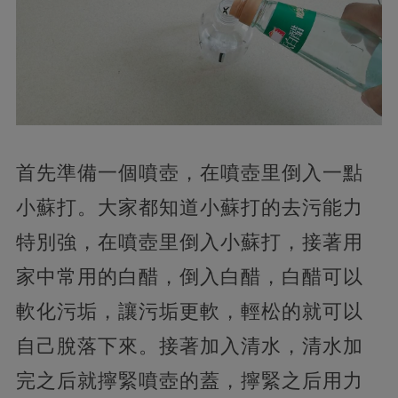
首先準備一個噴壺，在噴壺里倒入一點
小蘇打。大家都知道小蘇打的去污能力
特別強，在噴壺里倒入小蘇打，接著用
家中常用的白醋，倒入白醋，白醋可以
軟化污垢，讓污垢更軟，輕松的就可以
自己脫落下來。接著加入清水，清水加
完之后就擰緊噴壺的蓋，擰緊之后用力