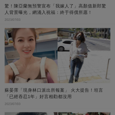
驚！陳亞蘭無預警宣布「我嫁人了」高顏值新郎驚
人背景曝光，網涌入祝福：終于得償所愿！
2023/07/03
蘇晏霈「現身林口派出所報案」 火大提告！坦言
「已經吞忍1年」好言相勸都沒用
2023/07/03