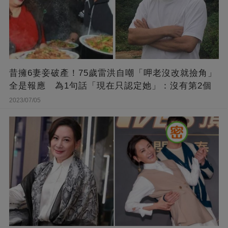
昔擁6妻妾破產！75歲雷洪自嘲「呷老沒改就撿角」
全是報應 為1句話「現在只認定她」：沒有第2個
2023/07/05