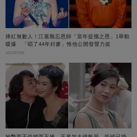
捧紅無數人！江蕙難忘恩師「當年提攜之恩」1舉動
暖爆 「唱了44年封麥」惟他公開發聲力挺
2023/07/05
她艷而不俗媚而不嬌，不參加大佬飯局，拒絕已婚