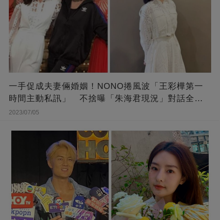
一手促成夫妻倆婚姻！NONO捲風波「王彩樺第一
時間主動私訊」 不捨曝「朱海君現況」對話全公
開
2023/07/05