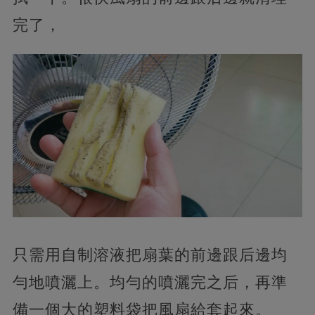
完了，
只需用自制溶液把扇葉的前邊跟后邊均
勻地噴灑上。均勻的噴灑完之后，再準
備一個大的塑料袋把風扇給套起來。