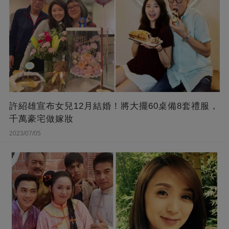
許紹雄宣布女兒12月結婚！將大擺60桌備8套禮服，
千萬豪宅做嫁妝
2023/07/05