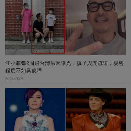
汪小菲每2周飛台灣原因曝光，孩子與其疏遠，親密
程度不如具俊曄
2023/07/05