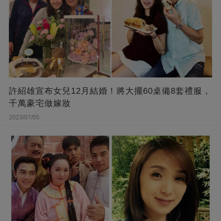
許紹雄宣布女兒12月結婚！將大擺60桌備8套禮服，
千萬豪宅做嫁妝
2023/07/05