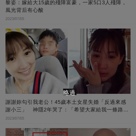
黎姿：嫁給大15歲的殘障富豪，一家5口3人殘障，
風光背后有心酸
2023/07/05
略過
謝謝妳勾引我老公！45歲本土女星失婚「反過來感
謝小三」 神隱2年哭了：「希望大家給我一條路
走...」
2023/07/05