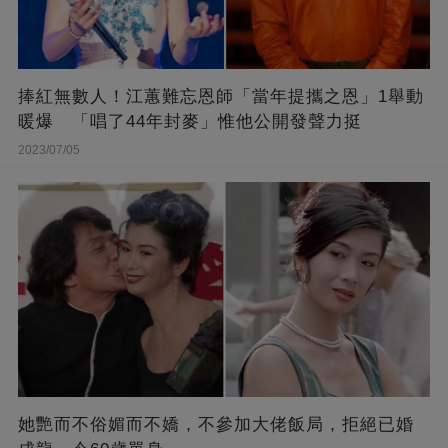
捧紅無數人！江蕙難忘恩師「當年提攜之恩」1舉動
暖爆 「唱了44年封麥」惟他公開發聲力挺
2023/07/05
她艷而不俗媚而不嬌，不參加大佬飯局，拒絕已婚