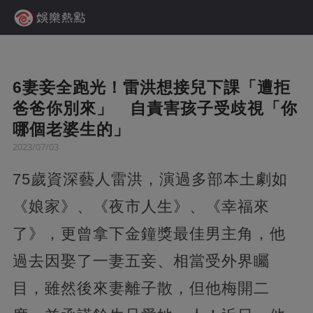
6妻妾全跑光！雷洪想接兒下課「遭拒
爸爸你別來」 自責害孩子受歧視「你
哪個老婆生的」
2023/07/03
75歲資深藝人雷洪，演過多部本土劇如
《娘家》、《夜市人生》、《幸福來
了》，更曾拿下金鐘獎最佳男主角，他
過去因娶了一妻五妾、相當受外界矚
目，雖然後來妻離子散，但他梅開二