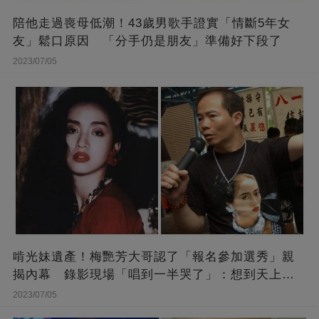
陪他走過喪母低潮！43歲男歌手證實「情斷5年女
友」鬆口原因 「分手仍是朋友」準備好下段了
2023/07/05
啃光妹遺產！梅艷芳大哥認了「報名參加選秀」親
揭內幕 錄影現場「唱到一半哭了」：想到天上的
她
2023/07/05