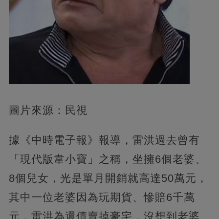
圖片來源：民視
據《中時電子報》報導，雷洪過去曾有
「現代版韋小寶」之稱，坐擁6個老婆、
8個兒女，光是單月開銷就高達50萬元，
其中一位老婆因為玩期貨、慘賠6千萬
元，雷洪為還債賣掉豪宅，沒想到老婆