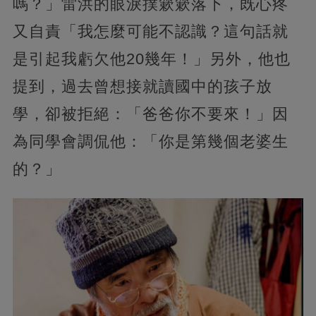
嗎？」雷洪的眼淚撲簌簌落下，既心疼
又自責「我怎麼可能不認識？這句話就
是引起我虧欠他20幾年！」另外，他也
提到，過去曾想接就讀國中的孩子放
學，卻被拒絕：「爸爸你不要來！」因
為同學會調侃他：「你是第幾個老婆生
的？」