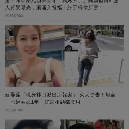
驚！陳亞蘭無預警宣布「我嫁人了」高顏值新郎驚
人背景曝光，網涌入祝福：終于得償所愿！
2023/07/03
蘇晏霈「現身林口派出所報案」 火大提告！坦言
「已經吞忍1年」好言相勸都沒用
2023/07/03