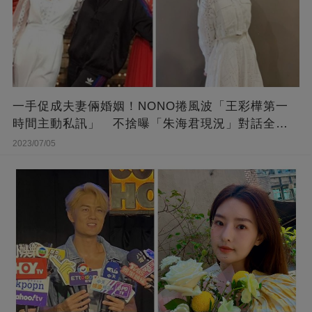
一手促成夫妻倆婚姻！NONO捲風波「王彩樺第一
時間主動私訊」 不捨曝「朱海君現況」對話全公
開
2023/07/05