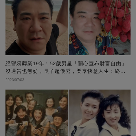
經營殯葬業19年！52歲男星「開心宣布財富自由」
沒通告也無妨，長子超優秀，樂享快意人生：終于
能遊山玩水！
2023/07/03