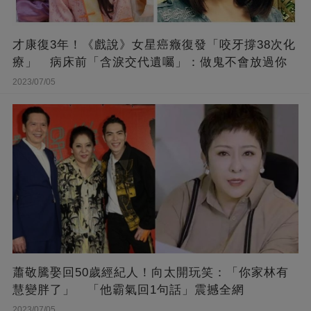
才康復3年！《戲說》女星癌癥復發「咬牙撐38次化
療」 病床前「含淚交代遺囑」：做鬼不會放過你
2023/07/05
蕭敬騰娶回50歲經紀人！向太開玩笑：「你家林有
慧變胖了」 「他霸氣回1句話」震撼全網
2023/07/05