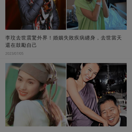
李玟去世震驚外界！婚姻失敗疾病纏身，去世當天
還在鼓勵自己
2023/07/05