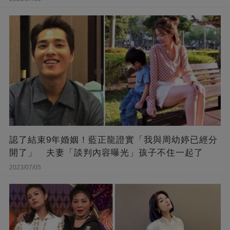
認了結束9年婚姻！藍正龍證實「我與周幼婷已經分
開了」 夫妻「談判內容曝光」孩子不住一起了
2023/07/05