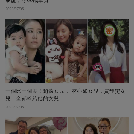
成龍，今60歲單身
2023/07/05
一個比一個美！趙薇女兒， 林心如女兒，賈靜雯女
兒，全都輸給她的女兒
2023/07/05