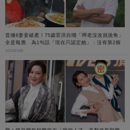
昔擁6妻妾破產！75歲雷洪自嘲「呷老沒改就撿角」
全是報應 為1句話「現在只認定她」：沒有第2個
2023/07/05