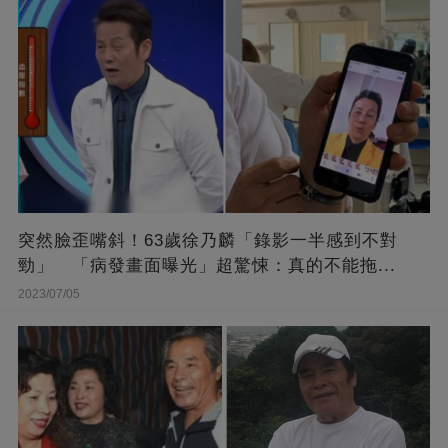
突然臉歪嘴斜！63歲徐乃麟「錄影一半感到不對
勁」 「病發畫面曝光」超驚悚：真的不能拖...
2023/07/05