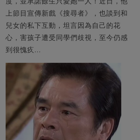
度，並承諾餘生只愛她一人！近日，他
上節目宣傳新戲《搜尋者》，也談到和
兒女的私下互動，坦言因為自己的花
心，害孩子遭受同學們歧視，至今仍感
到很愧疚...