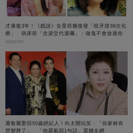
才康復3年！《戲說》女星癌癥復發「咬牙撐38次化
療」 病床前「含淚交代遺囑」：做鬼不會放過你
2023/07/05
蕭敬騰娶回50歲經紀人！向太開玩笑：「你家林有
慧變胖了」 「他霸氣回1句話」震撼全網