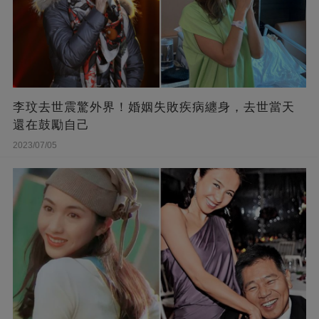
李玟去世震驚外界！婚姻失敗疾病纏身，去世當天
還在鼓勵自己
2023/07/05