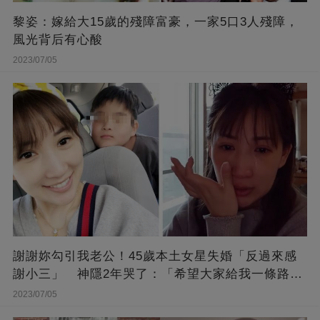
黎姿：嫁給大15歲的殘障富豪，一家5口3人殘障，
風光背后有心酸
2023/07/05
謝謝妳勾引我老公！45歲本土女星失婚「反過來感
謝小三」 神隱2年哭了：「希望大家給我一條路
走...」
2023/07/05