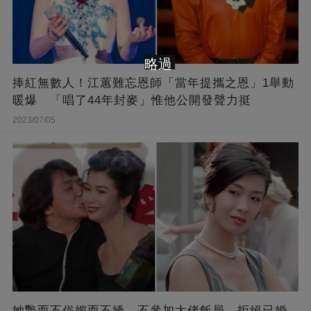
略過
捧紅無數人！江蕙難忘恩師「當年提攜之恩」1舉動
暖爆 「唱了44年封麥」惟他公開發聲力挺
2023/07/05
她艷而不俗媚而不嬌，不參加大佬飯局，拒絕已婚