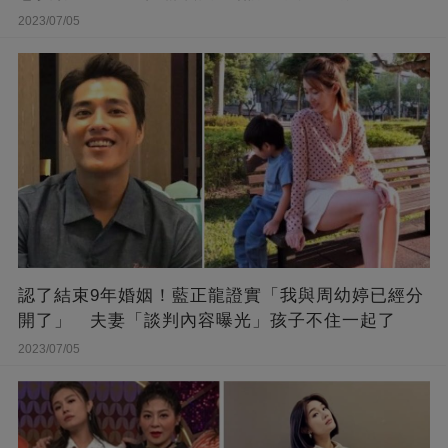
2023/07/05
認了結束9年婚姻！藍正龍證實「我與周幼婷已經分
開了」 夫妻「談判內容曝光」孩子不住一起了
2023/07/05