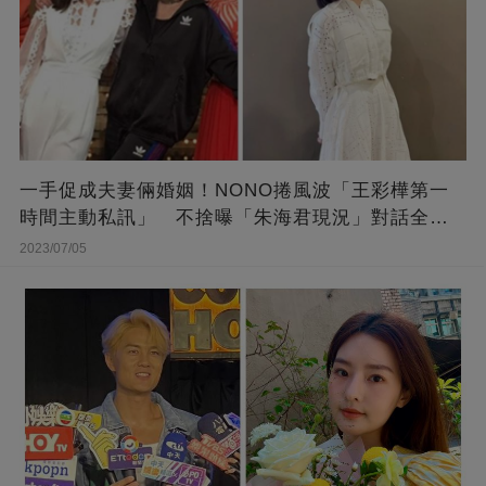
一手促成夫妻倆婚姻！NONO捲風波「王彩樺第一
時間主動私訊」 不捨曝「朱海君現況」對話全公
開
2023/07/05