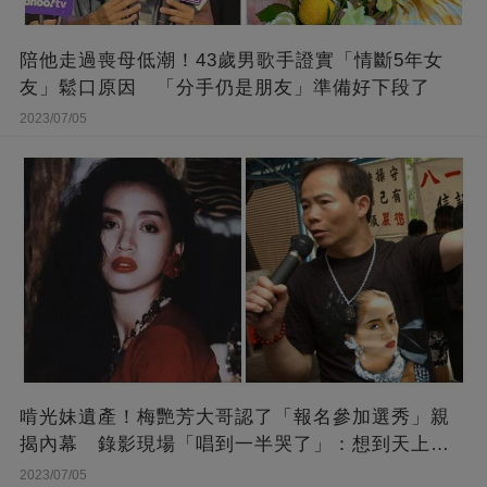
陪他走過喪母低潮！43歲男歌手證實「情斷5年女
友」鬆口原因 「分手仍是朋友」準備好下段了
2023/07/05
啃光妹遺產！梅艷芳大哥認了「報名參加選秀」親
揭內幕 錄影現場「唱到一半哭了」：想到天上的
她
2023/07/05