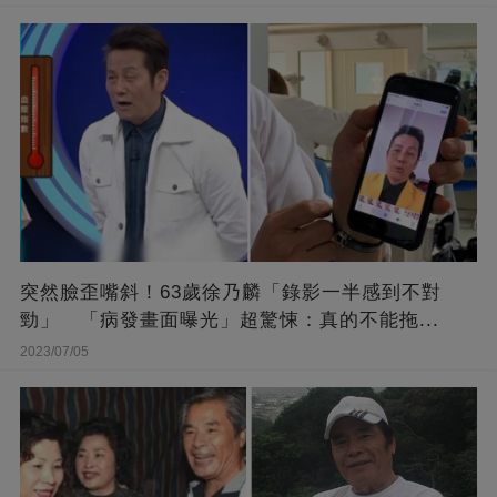
突然臉歪嘴斜！63歲徐乃麟「錄影一半感到不對
勁」 「病發畫面曝光」超驚悚：真的不能拖...
2023/07/05