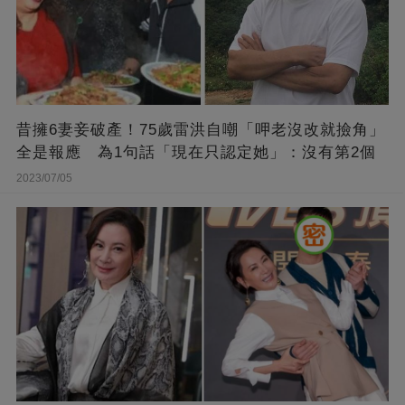
昔擁6妻妾破產！75歲雷洪自嘲「呷老沒改就撿角」
全是報應 為1句話「現在只認定她」：沒有第2個
2023/07/05