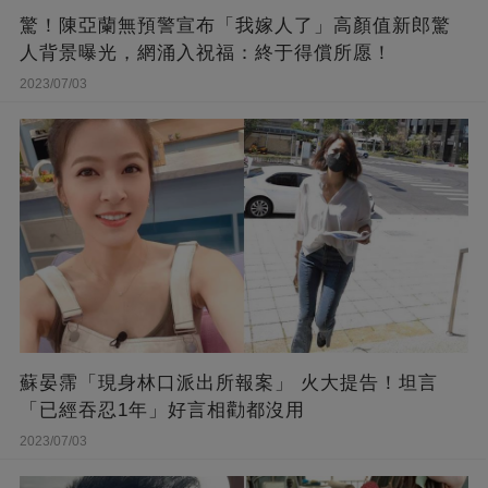
驚！陳亞蘭無預警宣布「我嫁人了」高顏值新郎驚
人背景曝光，網涌入祝福：終于得償所愿！
2023/07/03
蘇晏霈「現身林口派出所報案」 火大提告！坦言
「已經吞忍1年」好言相勸都沒用
2023/07/03