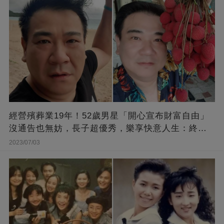
經營殯葬業19年！52歲男星「開心宣布財富自由」
沒通告也無妨，長子超優秀，樂享快意人生：終于
能遊山玩水！
2023/07/03