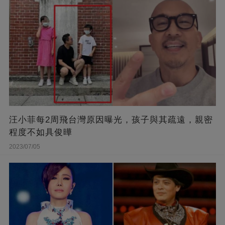
汪小菲每2周飛台灣原因曝光，孩子與其疏遠，親密
程度不如具俊曄
2023/07/05