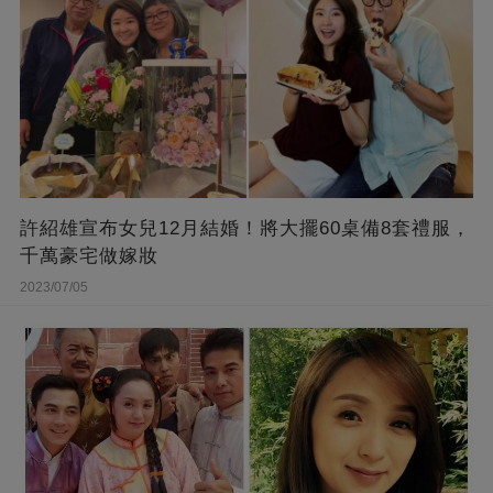
許紹雄宣布女兒12月結婚！將大擺60桌備8套禮服，
千萬豪宅做嫁妝
2023/07/05