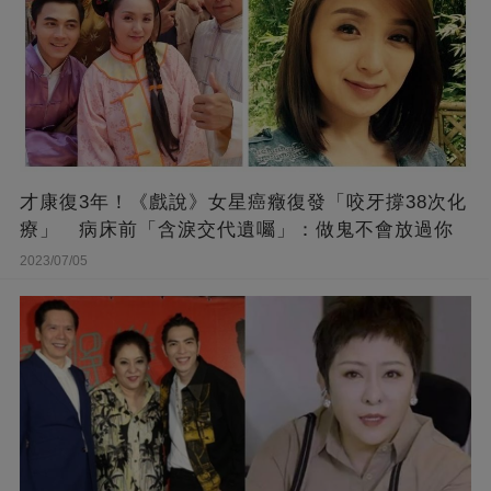
才康復3年！《戲說》女星癌癥復發「咬牙撐38次化
療」 病床前「含淚交代遺囑」：做鬼不會放過你
2023/07/05