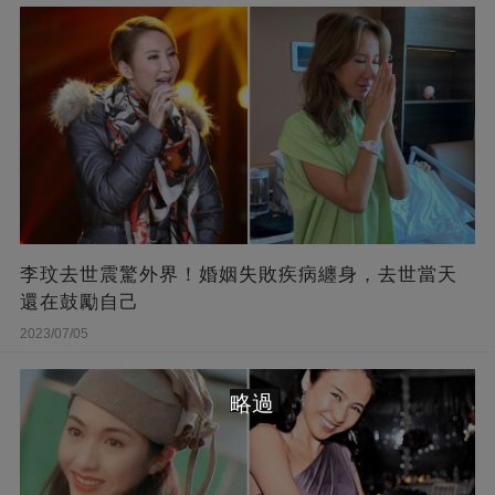
李玟去世震驚外界！婚姻失敗疾病纏身，去世當天
還在鼓勵自己
2023/07/05
略過