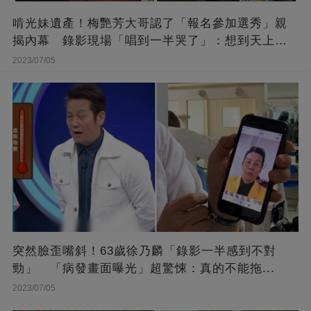
啃光妹遺產！梅艷芳大哥認了「報名參加選秀」親
揭內幕 錄影現場「唱到一半哭了」：想到天上的
她
2023/07/05
突然臉歪嘴斜！63歲徐乃麟「錄影一半感到不對
勁」 「病發畫面曝光」超驚悚：真的不能拖...
2023/07/05