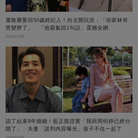
蕭敬騰娶回50歲經紀人！向太開玩笑：「你家林有
慧變胖了」 「他霸氣回1句話」震撼全網
2023/07/05
認了結束9年婚姻！藍正龍證實「我與周幼婷已經分
開了」 夫妻「談判內容曝光」孩子不住一起了
2023/07/05