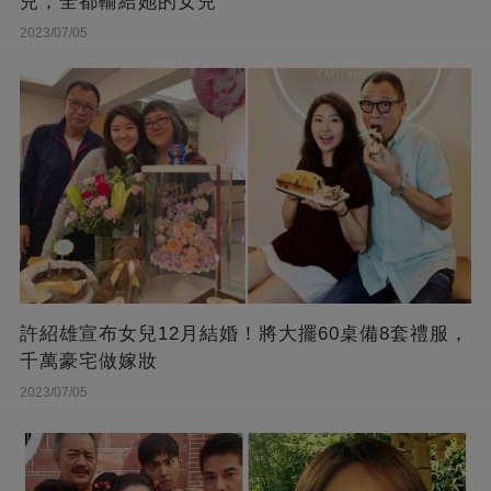
兒，全都輸給她的女兒
2023/07/05
許紹雄宣布女兒12月結婚！將大擺60桌備8套禮服，
千萬豪宅做嫁妝
2023/07/05