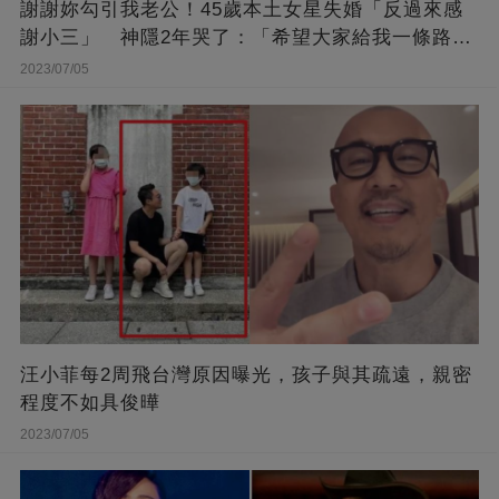
謝謝妳勾引我老公！45歲本土女星失婚「反過來感
謝小三」 神隱2年哭了：「希望大家給我一條路
走...」
2023/07/05
汪小菲每2周飛台灣原因曝光，孩子與其疏遠，親密
程度不如具俊曄
2023/07/05