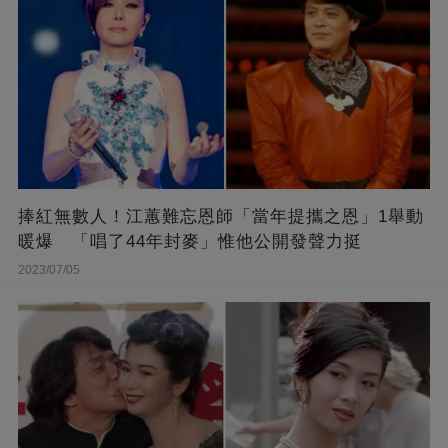
捧紅無數人！江蕙難忘恩師「當年提攜之恩」1舉動
暖爆 「唱了44年封麥」惟他公開發聲力挺
2023/07/05