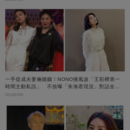
一手促成夫妻倆婚姻！NONO捲風波「王彩樺第一
時間主動私訊」 不捨曝「朱海君現況」對話全公
開
2023/07/05