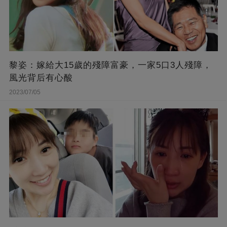
黎姿：嫁給大15歲的殘障富豪，一家5口3人殘障，
風光背后有心酸
2023/07/05