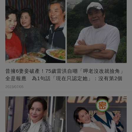
昔擁6妻妾破產！75歲雷洪自嘲「呷老沒改就撿角」
全是報應 為1句話「現在只認定她」：沒有第2個
2023/07/05