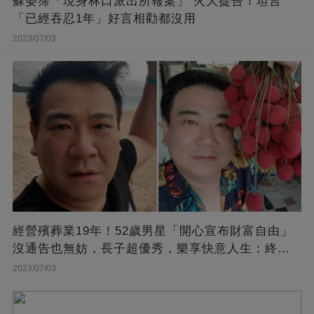
蘇晏霈「現身林口派出所報案」 火大提告！坦言
「已經吞忍1年」好言相勸都沒用
2023/07/03
經營殯葬業19年！52歲男星「開心宣布財富自由」
沒通告也無妨，長子超優秀，樂享快意人生：終于
能遊山玩水！
2023/07/03