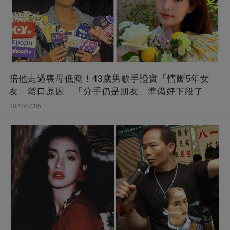
陪他走過喪母低潮！43歲男歌手證實「情斷5年女
友」鬆口原因 「分手仍是朋友」準備好下段了
2023/07/05