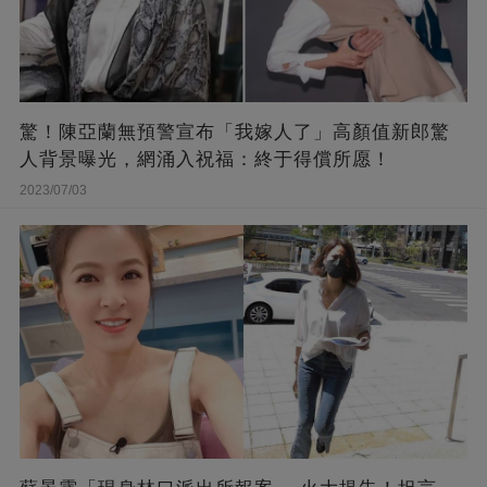
驚！陳亞蘭無預警宣布「我嫁人了」高顏值新郎驚
人背景曝光，網涌入祝福：終于得償所愿！
2023/07/03