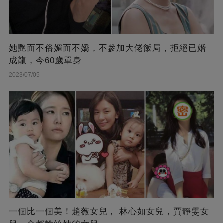
她艷而不俗媚而不嬌，不參加大佬飯局，拒絕已婚
成龍，今60歲單身
2023/07/05
一個比一個美！趙薇女兒， 林心如女兒，賈靜雯女