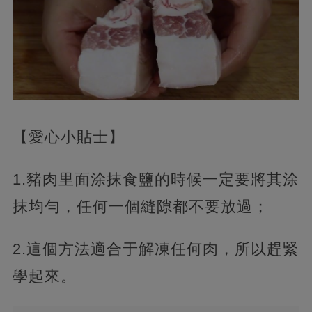
【愛心小貼士】
1.豬肉里面涂抹食鹽的時候一定要將其涂
抹均勻，任何一個縫隙都不要放過；
2.這個方法適合于解凍任何肉，所以趕緊
學起來。