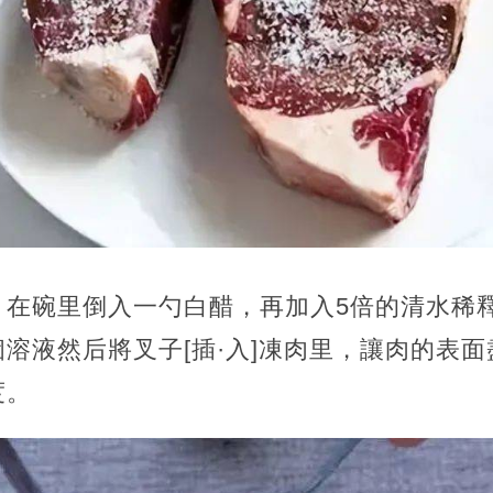
，在碗里倒入一勺白醋，再加入5倍的清水稀
溶液然后將叉子[插·入]凍肉里，讓肉的表
度。