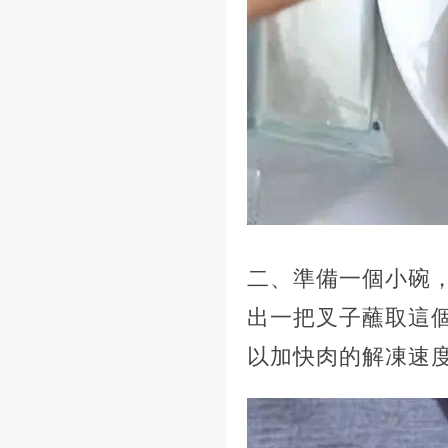
二、準備一個小碗
出一把叉子蘸取這個
以加快肉的解凍速