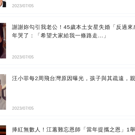
2023/07/05
謝謝妳勾引我老公！45歲本土女星失婚「反過來
年哭了：「希望大家給我一條路走...」
2023/07/05
汪小菲每2周飛台灣原因曝光，孩子與其疏遠，
2023/07/05
捧紅無數人！江蕙難忘恩師「當年提攜之恩」1舉