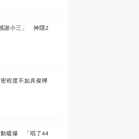
感謝小三」 神隱2
親密程度不如具俊曄
動暖爆 「唱了44