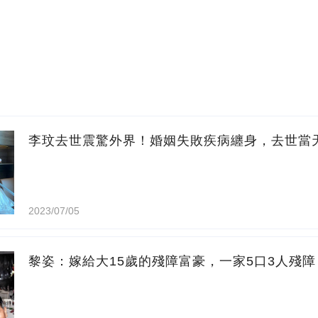
李玟去世震驚外界！婚姻失敗疾病纏身，去世當
2023/07/05
黎姿：嫁給大15歲的殘障富豪，一家5口3人殘