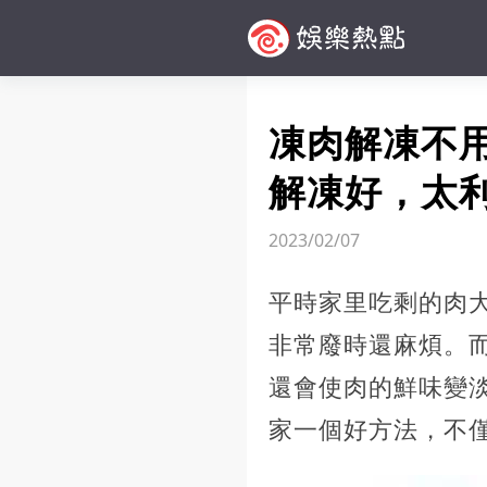
凍肉解凍不
解凍好，太
2023/02/07
平時家里吃剩的肉
非常廢時還麻煩。
還會使肉的鮮味變
家一個好方法，不