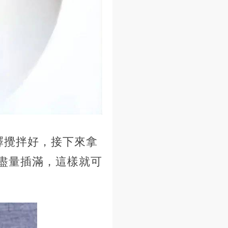
釋攪拌好，接下來拿
面盡量插滿，這樣就可