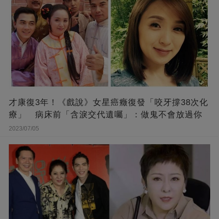
才康復3年！《戲說》女星癌癥復發「咬牙撐38次化
療」 病床前「含淚交代遺囑」：做鬼不會放過你
2023/07/05