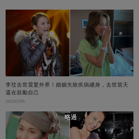
李玟去世震驚外界！婚姻失敗疾病纏身，去世當天
還在鼓勵自己
2023/07/05
略過