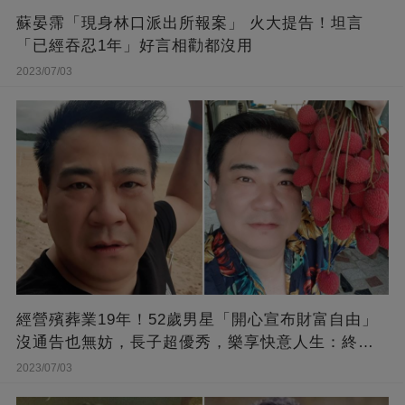
蘇晏霈「現身林口派出所報案」 火大提告！坦言
「已經吞忍1年」好言相勸都沒用
2023/07/03
經營殯葬業19年！52歲男星「開心宣布財富自由」
沒通告也無妨，長子超優秀，樂享快意人生：終于
能遊山玩水！
2023/07/03