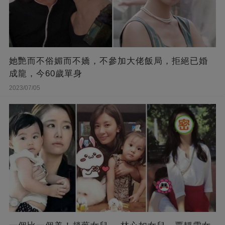
她艷而不俗媚而不嬌，不參加大佬飯局，拒絕已婚
成龍，今60歲單身
2023/07/05