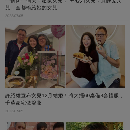
一個比一個美！趙薇女兒， 林心如女兒，賈靜雯女
兒，全都輸給她的女兒
2023/07/05
許紹雄宣布女兒12月結婚！將大擺60桌備8套禮服，
千萬豪宅做嫁妝
2023/07/05