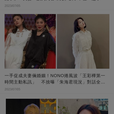
2023/07/05
一手促成夫妻倆婚姻！NONO捲風波「王彩樺第一
時間主動私訊」 不捨曝「朱海君現況」對話全公
開
2023/07/05