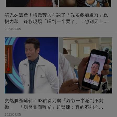
啃光妹遺產！梅艷芳大哥認了「報名參加選秀」親
揭內幕 錄影現場「唱到一半哭了」：想到天上的
她
2023/07/05
突然臉歪嘴斜！63歲徐乃麟「錄影一半感到不對
勁」 「病發畫面曝光」超驚悚：真的不能拖...
2023/07/05