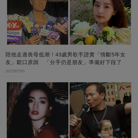
陪他走過喪母低潮！43歲男歌手證實「情斷5年女
友」鬆口原因 「分手仍是朋友」準備好下段了
2023/07/05