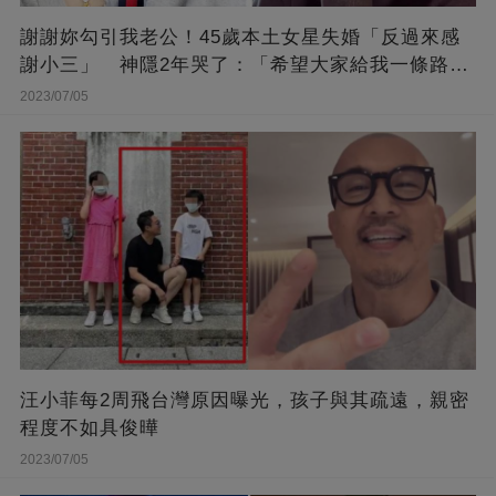
謝謝妳勾引我老公！45歲本土女星失婚「反過來感
謝小三」 神隱2年哭了：「希望大家給我一條路
走...」
2023/07/05
汪小菲每2周飛台灣原因曝光，孩子與其疏遠，親密
程度不如具俊曄
2023/07/05