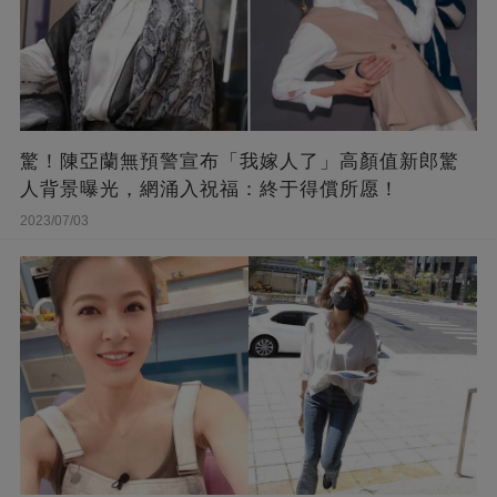
驚！陳亞蘭無預警宣布「我嫁人了」高顏值新郎驚
人背景曝光，網涌入祝福：終于得償所愿！
2023/07/03