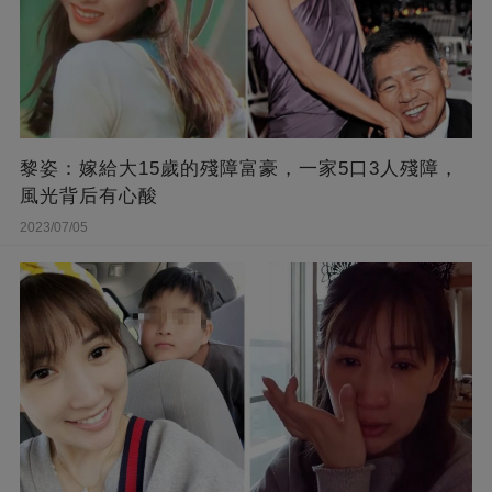
黎姿：嫁給大15歲的殘障富豪，一家5口3人殘障，
風光背后有心酸
2023/07/05