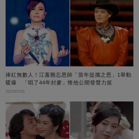
捧紅無數人！江蕙難忘恩師「當年提攜之恩」1舉動
暖爆 「唱了44年封麥」惟他公開發聲力挺
2023/07/05