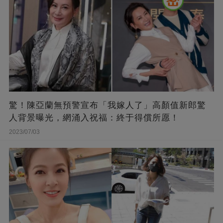
驚！陳亞蘭無預警宣布「我嫁人了」高顏值新郎驚
人背景曝光，網涌入祝福：終于得償所愿！
2023/07/03