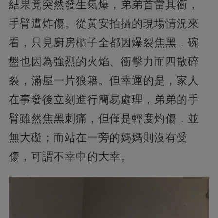
結果竟突然發生氣爆，弟弟首當其衝，
手臂遭炸傷。從黃安拍攝的現場情況來
看，只見廚房櫃子全都因爆裂焦黑，碗
盤也因為強烈的火焰、衝擊力而四散碎
裂，滿屋一片狼籍。但幸運的是，家人
在事發後立刻進行簡易處理，弟弟的手
臂雖然焦黑刺痛，但僅是輕度灼傷，並
無大礙；而站在一旁的媽媽則沒有受
傷，可謂不幸中的大幸。