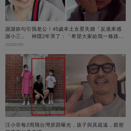
謝謝妳勾引我老公！45歲本土女星失婚「反過來感
謝小三」 神隱2年哭了：「希望大家給我一條路
走...」
2023/07/05
汪小菲每2周飛台灣原因曝光，孩子與其疏遠，親密