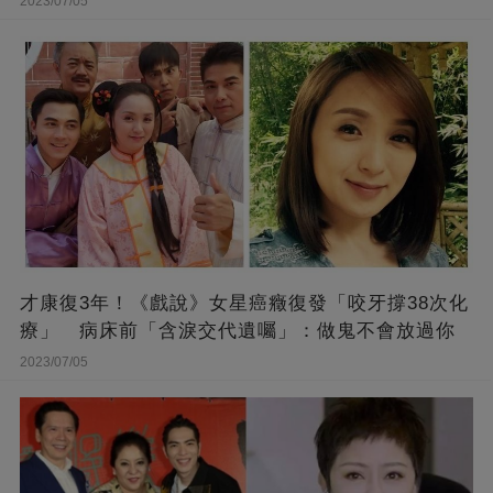
2023/07/05
才康復3年！《戲說》女星癌癥復發「咬牙撐38次化
療」 病床前「含淚交代遺囑」：做鬼不會放過你
2023/07/05