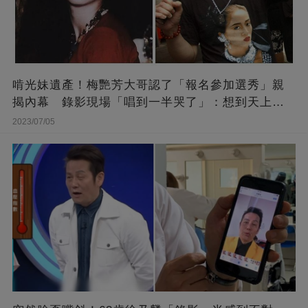
啃光妹遺產！梅艷芳大哥認了「報名參加選秀」親
揭內幕 錄影現場「唱到一半哭了」：想到天上的
她
2023/07/05