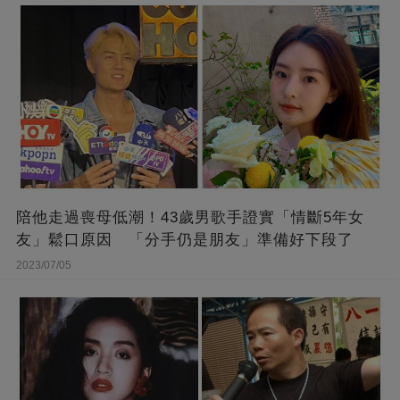
陪他走過喪母低潮！43歲男歌手證實「情斷5年女
友」鬆口原因 「分手仍是朋友」準備好下段了
2023/07/05