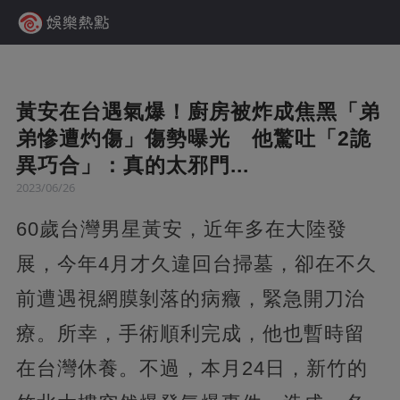
黃安在台遇氣爆！廚房被炸成焦黑「弟
弟慘遭灼傷」傷勢曝光 他驚吐「2詭
異巧合」：真的太邪門...
2023/06/26
60歲台灣男星黃安，近年多在大陸發
展，今年4月才久違回台掃墓，卻在不久
前遭遇視網膜剝落的病癥，緊急開刀治
療。所幸，手術順利完成，他也暫時留
在台灣休養。不過，本月24日，新竹的