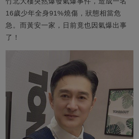
竹北大樓突然爆發氣爆事件，造成一名
16歲少年全身91%燒傷，狀態相當危
急。而黃安一家，日前竟也因氣爆出事
了！