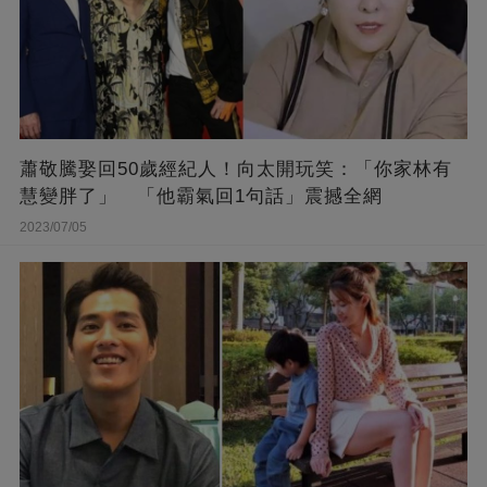
蕭敬騰娶回50歲經紀人！向太開玩笑：「你家林有
慧變胖了」 「他霸氣回1句話」震撼全網
2023/07/05