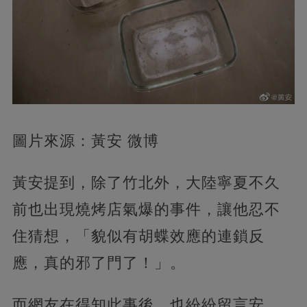
圖片來源：黃安 微博
黃安提到，除了竹北外，大陸寧夏不久
前也出現燒烤店氣爆的事件，讓他忍不
住猜想，「貌似有胡蝶效應的連鎖反
應，真的邪了門了！」。
而網友在得知此事後，也紛紛留言安