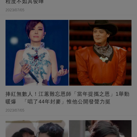
程度不如具俊曄
2023/07/05
捧紅無數人！江蕙難忘恩師「當年提攜之恩」1舉動
暖爆 「唱了44年封麥」惟他公開發聲力挺
2023/07/05