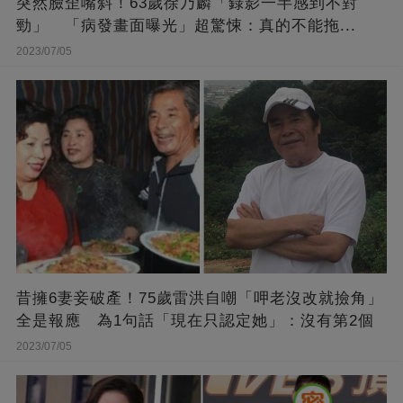
突然臉歪嘴斜！63歲徐乃麟「錄影一半感到不對
勁」 「病發畫面曝光」超驚悚：真的不能拖...
2023/07/05
昔擁6妻妾破產！75歲雷洪自嘲「呷老沒改就撿角」
全是報應 為1句話「現在只認定她」：沒有第2個
2023/07/05