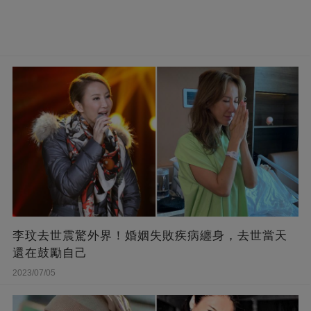
李玟去世震驚外界！婚姻失敗疾病纏身，去世當天
還在鼓勵自己
2023/07/05