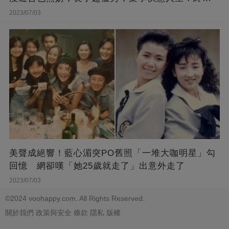
能遊山玩水！
2023/07/03
美聲成絕響！藍心湄突PO舊照「一堆大咖明星」勾
回憶 網卻嘆「她25歲就走了」出意外走了
2023/07/03
©2024 voohappy.com. All Rights Reserved.
關於我們
政策與安全
條款
隱私
版權