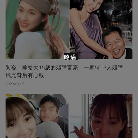
略過
黎姿：嫁給大15歲的殘障富豪，一家5口3人殘障，
風光背后有心酸
2023/07/05