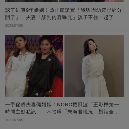
認了結束9年婚姻！藍正龍證實「我與周幼婷已經分
開了」 夫妻「談判內容曝光」孩子不住一起了
2023/07/05
一手促成夫妻倆婚姻！NONO捲風波「王彩樺第一
時間主動私訊」 不捨曝「朱海君現況」對話全公
開
2023/07/05