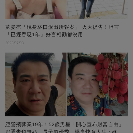
蘇晏霈「現身林口派出所報案」 火大提告！坦言
「已經吞忍1年」好言相勸都沒用
2023/07/03
經營殯葬業19年！52歲男星「開心宣布財富自由」
沒通告也無妨，長子超優秀，樂享快意人生：終于