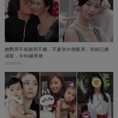
她艷而不俗媚而不嬌，不參加大佬飯局，拒絕已婚
成龍，今60歲單身
2023/07/05