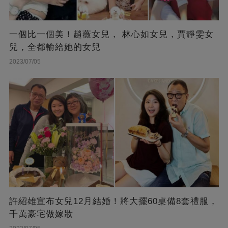
一個比一個美！趙薇女兒， 林心如女兒，賈靜雯女
兒，全都輸給她的女兒
2023/07/05
許紹雄宣布女兒12月結婚！將大擺60桌備8套禮服，
千萬豪宅做嫁妝