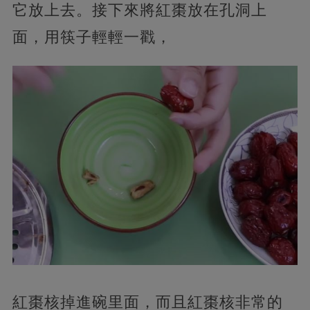
它放上去。接下來將紅棗放在孔洞上
面，用筷子輕輕一戳，
紅棗核掉進碗里面，而且紅棗核非常的