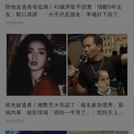
陪他走過喪母低潮！43歲男歌手證實「情斷5年女
友」鬆口原因 「分手仍是朋友」準備好下段了
2023/07/05
啃光妹遺產！梅艷芳大哥認了「報名參加選秀」親
揭內幕 錄影現場「唱到一半哭了」：想到天上的
她
2023/07/05