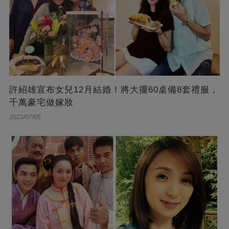
許紹雄宣布女兒12月結婚！將大擺60桌備8套禮服，
千萬豪宅做嫁妝
2023/07/05