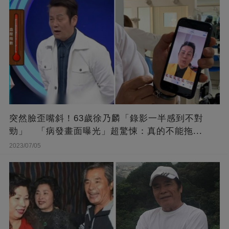
突然臉歪嘴斜！63歲徐乃麟「錄影一半感到不對
勁」 「病發畫面曝光」超驚悚：真的不能拖...
2023/07/05