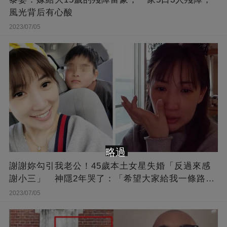
風光背后有心酸
2023/07/05
略過
謝謝妳勾引我老公！45歲本土女星失婚「反過來感
謝小三」 神隱2年哭了：「希望大家給我一條路
走...」
2023/07/05