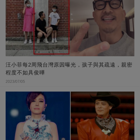
汪小菲每2周飛台灣原因曝光，孩子與其疏遠，親密
程度不如具俊曄
2023/07/05