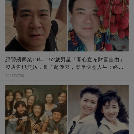
經營殯葬業19年！52歲男星「開心宣布財富自由」
沒通告也無妨，長子超優秀，樂享快意人生：終于
能遊山玩水！
2023/07/03