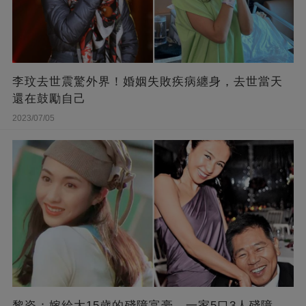
李玟去世震驚外界！婚姻失敗疾病纏身，去世當天
還在鼓勵自己
2023/07/05
黎姿：嫁給大15歲的殘障富豪，一家5口3人殘障，