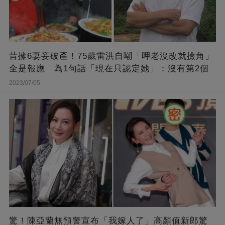
昔擁6妻妾破產！75歲雷洪自嘲「呷老沒改就撿角」
全是報應 為1句話「現在只認定她」：沒有第2個
2023/07/05
驚！陳亞蘭無預警宣布「我嫁人了」高顏值新郎驚