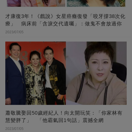
才康復3年！《戲說》女星癌癥復發「咬牙撐38次化
療」 病床前「含淚交代遺囑」：做鬼不會放過你
2023/07/05
蕭敬騰娶回50歲經紀人！向太開玩笑：「你家林有
慧變胖了」 「他霸氣回1句話」震撼全網
2023/07/05