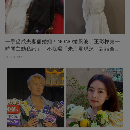
一手促成夫妻倆婚姻！NONO捲風波「王彩樺第一
時間主動私訊」 不捨曝「朱海君現況」對話全公
開
2023/07/05