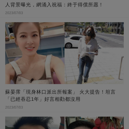
人背景曝光，網涌入祝福：終于得償所愿！
2023/07/03
蘇晏霈「現身林口派出所報案」 火大提告！坦言
「已經吞忍1年」好言相勸都沒用
2023/07/03