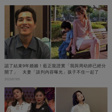
認了結束9年婚姻！藍正龍證實「我與周幼婷已經分
開了」 夫妻「談判內容曝光」孩子不住一起了
2023/07/05