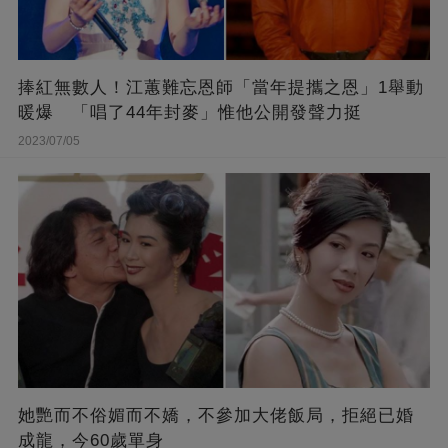
捧紅無數人！江蕙難忘恩師「當年提攜之恩」1舉動
暖爆 「唱了44年封麥」惟他公開發聲力挺
2023/07/05
她艷而不俗媚而不嬌，不參加大佬飯局，拒絕已婚
成龍，今60歲單身