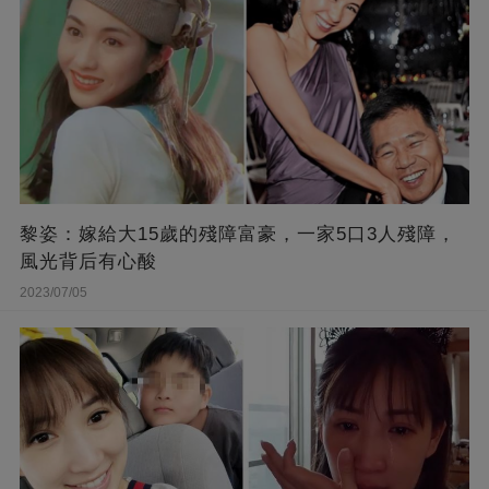
黎姿：嫁給大15歲的殘障富豪，一家5口3人殘障，
風光背后有心酸
2023/07/05