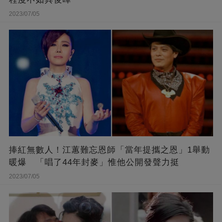
2023/07/05
捧紅無數人！江蕙難忘恩師「當年提攜之恩」1舉動
暖爆 「唱了44年封麥」惟他公開發聲力挺
2023/07/05