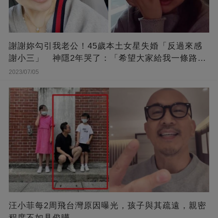
謝謝妳勾引我老公！45歲本土女星失婚「反過來感
謝小三」 神隱2年哭了：「希望大家給我一條路
走...」
2023/07/05
汪小菲每2周飛台灣原因曝光，孩子與其疏遠，親密
程度不如具俊曄