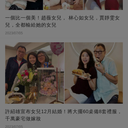
一個比一個美！趙薇女兒， 林心如女兒，賈靜雯女
兒，全都輸給她的女兒
2023/07/05
許紹雄宣布女兒12月結婚！將大擺60桌備8套禮服，
千萬豪宅做嫁妝
2023/07/05