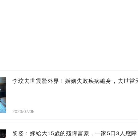
李玟去世震驚外界！婚姻失敗疾病纏身，去世當
2023/07/05
黎姿：嫁給大15歲的殘障富豪，一家5口3人殘