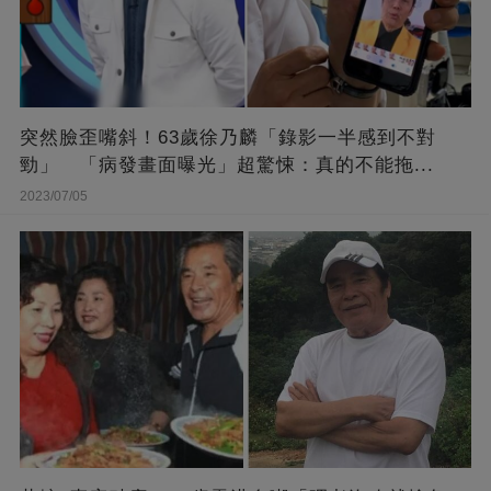
突然臉歪嘴斜！63歲徐乃麟「錄影一半感到不對
勁」 「病發畫面曝光」超驚悚：真的不能拖...
2023/07/05