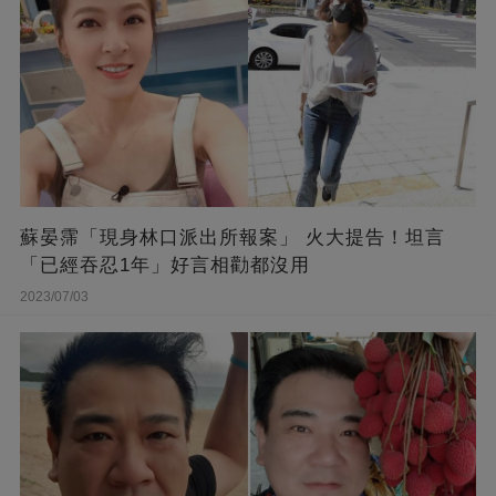
蘇晏霈「現身林口派出所報案」 火大提告！坦言
「已經吞忍1年」好言相勸都沒用
2023/07/03