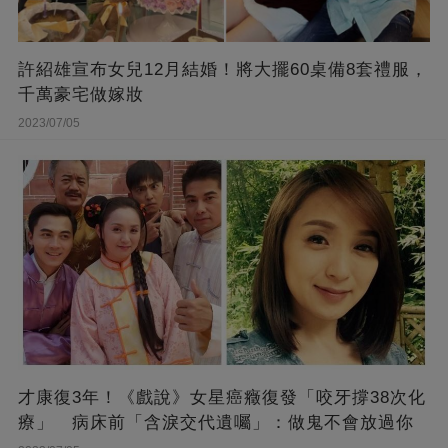
許紹雄宣布女兒12月結婚！將大擺60桌備8套禮服，
千萬豪宅做嫁妝
2023/07/05
才康復3年！《戲說》女星癌癥復發「咬牙撐38次化
療」 病床前「含淚交代遺囑」：做鬼不會放過你