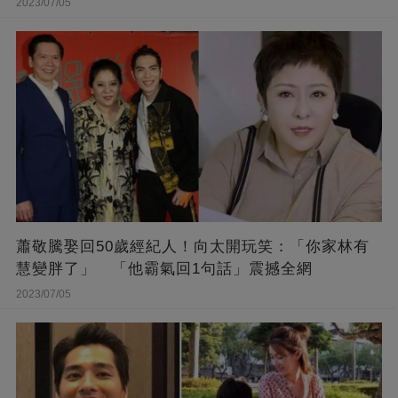
2023/07/05
蕭敬騰娶回50歲經紀人！向太開玩笑：「你家林有
慧變胖了」 「他霸氣回1句話」震撼全網
2023/07/05