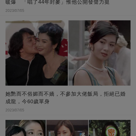
暖爆 「唱了44年封麥」惟他公開發聲力挺
2023/07/05
她艷而不俗媚而不嬌，不參加大佬飯局，拒絕已婚
成龍，今60歲單身
2023/07/05