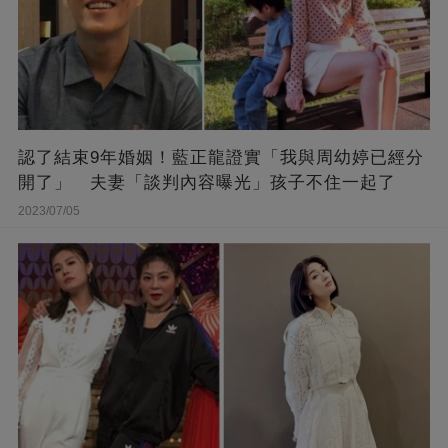
認了結束9年婚姻！藍正龍證實「我與周幼婷已經分
開了」 夫妻「談判內容曝光」孩子不住一起了
2023/07/05