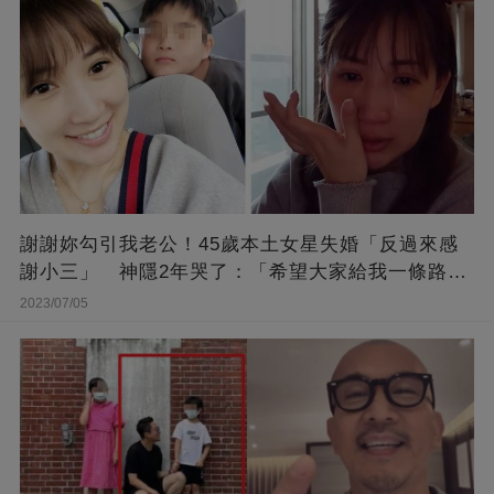
謝謝妳勾引我老公！45歲本土女星失婚「反過來感
謝小三」 神隱2年哭了：「希望大家給我一條路
走...」
2023/07/05