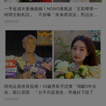
一手促成夫妻倆婚姻！NONO捲風波「王彩樺第一
時間主動私訊」 不捨曝「朱海君現況」對話全公
開
2023/07/05
陪他走過喪母低潮！43歲男歌手證實「情斷5年女
友」鬆口原因 「分手仍是朋友」準備好下段了
2023/07/05