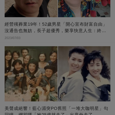
經營殯葬業19年！52歲男星「開心宣布財富自由」
沒通告也無妨，長子超優秀，樂享快意人生：終于
能遊山玩水！
2023/07/03
美聲成絕響！藍心湄突PO舊照「一堆大咖明星」勾
回憶 網卻嘆「她25歲就走了」出意外走了