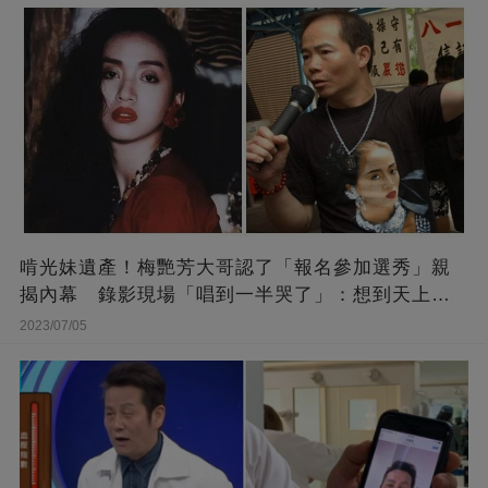
啃光妹遺產！梅艷芳大哥認了「報名參加選秀」親
揭內幕 錄影現場「唱到一半哭了」：想到天上的
她
2023/07/05