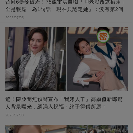
昔擁6妻妾破產！75歲雷洪自嘲「呷老沒改就撿角」
全是報應 為1句話「現在只認定她」：沒有第2個
2023/07/05
驚！陳亞蘭無預警宣布「我嫁人了」高顏值新郎驚
人背景曝光，網涌入祝福：終于得償所愿！
2023/07/03