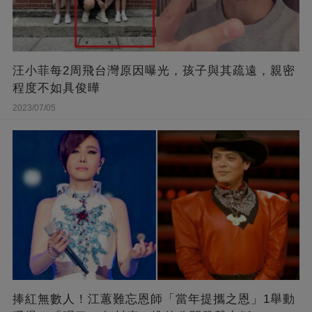
汪小菲每2周飛台灣原因曝光，孩子與其疏遠，親密
程度不如具俊曄
2023/07/05
捧紅無數人！江蕙難忘恩師「當年提攜之恩」1舉動