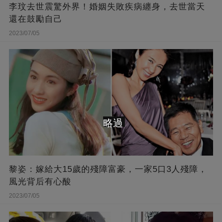
李玟去世震驚外界！婚姻失敗疾病纏身，去世當天
還在鼓勵自己
2023/07/05
略過
黎姿：嫁給大15歲的殘障富豪，一家5口3人殘障，
風光背后有心酸
2023/07/05