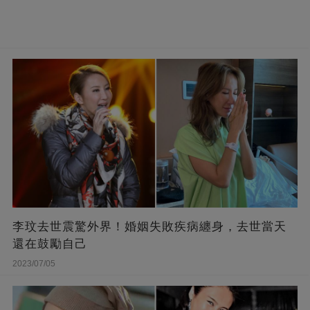
李玟去世震驚外界！婚姻失敗疾病纏身，去世當天
還在鼓勵自己
2023/07/05