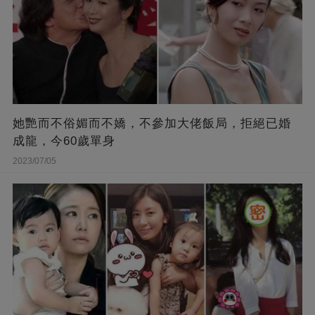
她艷而不俗媚而不嬌，不參加大佬飯局，拒絕已婚
成龍，今60歲單身
2023/07/05