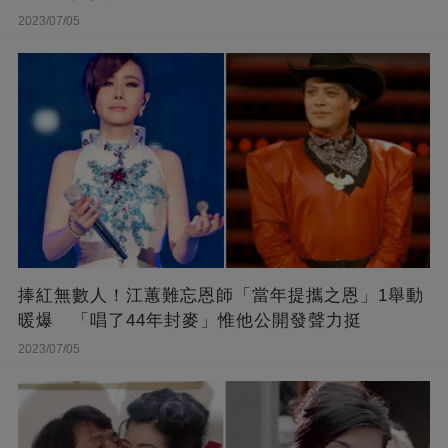
2023/07/05
捧紅無數人！江蕙難忘恩師「當年提攜之恩」1舉動
暖爆 「唱了44年封麥」惟他公開發聲力挺
2023/07/05