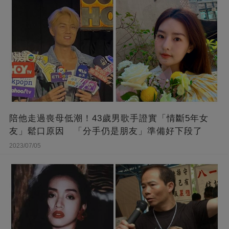
陪他走過喪母低潮！43歲男歌手證實「情斷5年女
友」鬆口原因 「分手仍是朋友」準備好下段了
2023/07/05