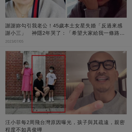
謝謝妳勾引我老公！45歲本土女星失婚「反過來感
謝小三」 神隱2年哭了：「希望大家給我一條路
走...」
2023/07/05
汪小菲每2周飛台灣原因曝光，孩子與其疏遠，親密
程度不如具俊曄