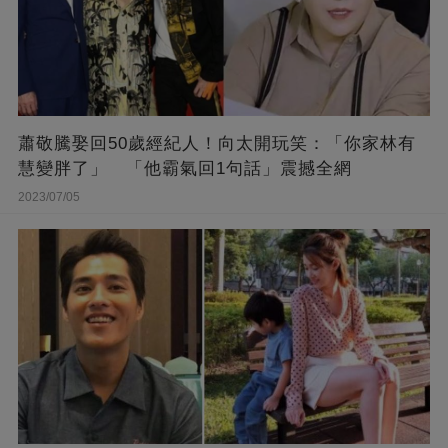
蕭敬騰娶回50歲經紀人！向太開玩笑：「你家林有
慧變胖了」 「他霸氣回1句話」震撼全網
2023/07/05