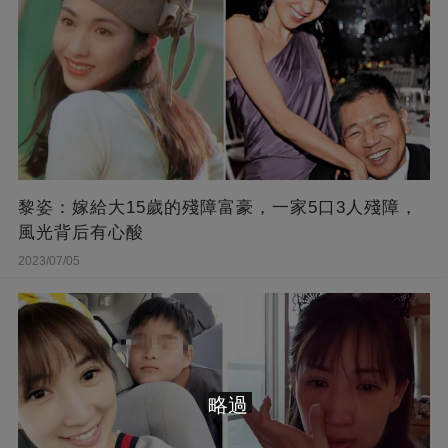
黎姿：嫁給大15歲的殘障富豪，一家5口3人殘障，
風光背后有心酸
2023/07/05
略過