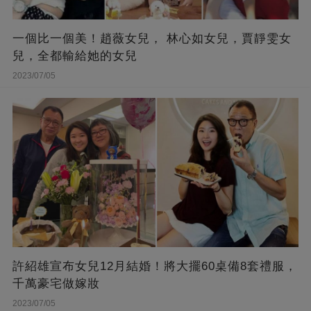
一個比一個美！趙薇女兒， 林心如女兒，賈靜雯女
兒，全都輸給她的女兒
2023/07/05
許紹雄宣布女兒12月結婚！將大擺60桌備8套禮服，
千萬豪宅做嫁妝
2023/07/05