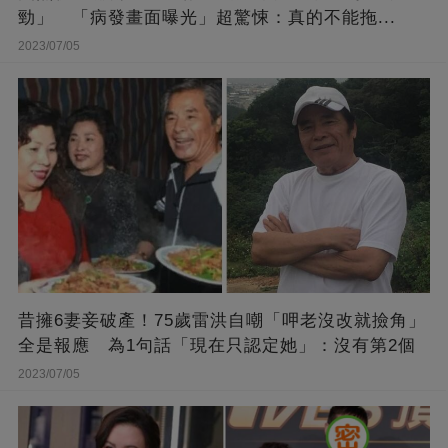
勁」 「病發畫面曝光」超驚悚：真的不能拖...
2023/07/05
昔擁6妻妾破產！75歲雷洪自嘲「呷老沒改就撿角」
全是報應 為1句話「現在只認定她」：沒有第2個
2023/07/05