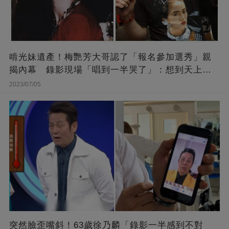
啃光妹遺產！梅艷芳大哥認了「報名參加選秀」親
揭內幕 錄影現場「唱到一半哭了」：想到天上的
她
2023/07/05
突然臉歪嘴斜！63歲徐乃麟「錄影一半感到不對