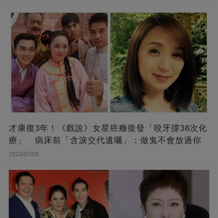
才康復3年！《戲說》女星癌癥復發「咬牙撐38次化
療」 病床前「含淚交代遺囑」：做鬼不會放過你
2023/07/05