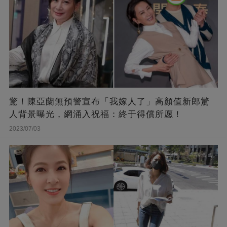
驚！陳亞蘭無預警宣布「我嫁人了」高顏值新郎驚
人背景曝光，網涌入祝福：終于得償所愿！
2023/07/03