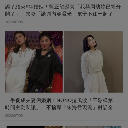
認了結束9年婚姻！藍正龍證實「我與周幼婷已經分
開了」 夫妻「談判內容曝光」孩子不住一起了
2023/07/05
一手促成夫妻倆婚姻！NONO捲風波「王彩樺第一
時間主動私訊」 不捨曝「朱海君現況」對話全公
開
2023/07/05