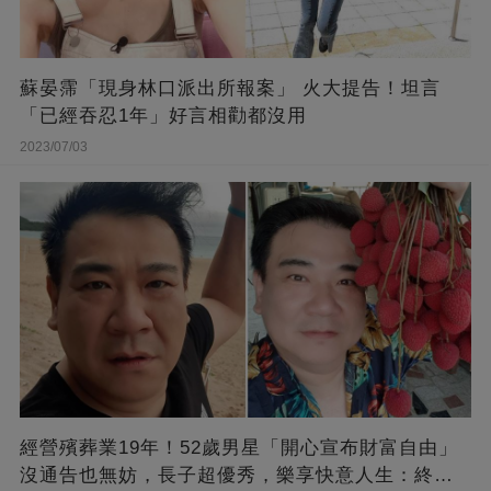
蘇晏霈「現身林口派出所報案」 火大提告！坦言
「已經吞忍1年」好言相勸都沒用
2023/07/03
經營殯葬業19年！52歲男星「開心宣布財富自由」
沒通告也無妨，長子超優秀，樂享快意人生：終于