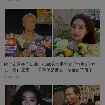
2023/07/05
陪他走過喪母低潮！43歲男歌手證實「情斷5年女
友」鬆口原因 「分手仍是朋友」準備好下段了
2023/07/05