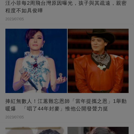
汪小菲每2周飛台灣原因曝光，孩子與其疏遠，親密
程度不如具俊曄
2023/07/05
捧紅無數人！江蕙難忘恩師「當年提攜之恩」1舉動
暖爆 「唱了44年封麥」惟他公開發聲力挺
2023/07/05