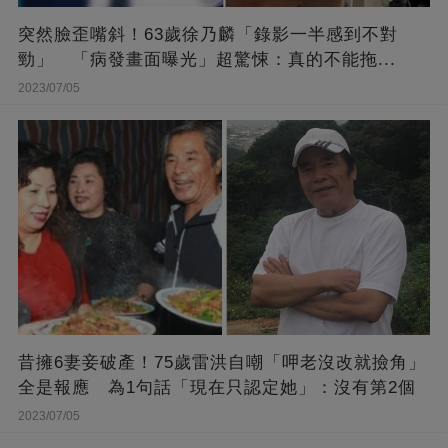
突然臉歪嘴斜！63歲徐乃麟「錄影一半感到不對
勁」 「病發畫面曝光」超驚悚：真的不能拖...
2023/07/05
昔擁6妻妾破產！75歲雷洪自嘲「呷老沒改就撿角」
全是報應 為1句話「現在只認定她」：沒有第2個
2023/07/05