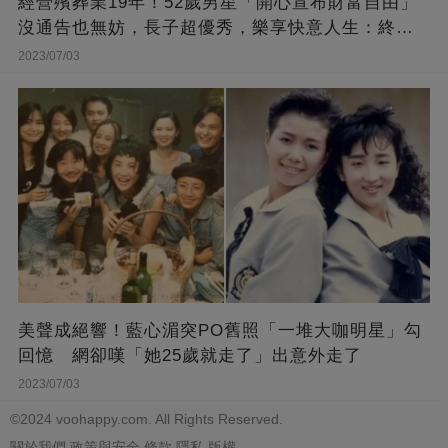
經營殯葬業19年！52歲男星「開心宣布財富自由」
沒通告也無妨，長子超優秀，樂享快意人生：終于
能遊山玩水！
2023/07/03
美聲成絕響！藍心湄突PO舊照「一堆大咖明星」勾
回憶 網卻嘆「她25歲就走了」出意外走了
2023/07/03
©2024 voohappy.com. All Rights Reserved.
關於我們
政策與安全
條款
隱私
版權