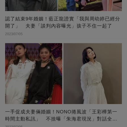
認了結束9年婚姻！藍正龍證實「我與周幼婷已經分
開了」 夫妻「談判內容曝光」孩子不住一起了
2023/07/05
一手促成夫妻倆婚姻！NONO捲風波「王彩樺第一
時間主動私訊」 不捨曝「朱海君現況」對話全公
開