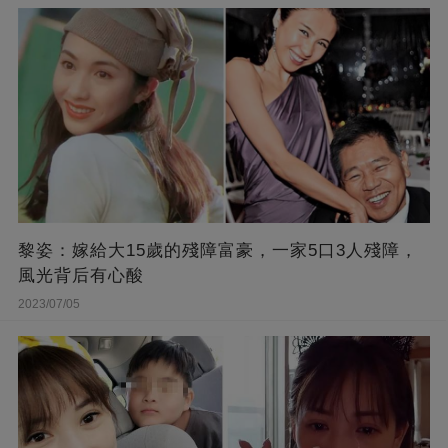
黎姿：嫁給大15歲的殘障富豪，一家5口3人殘障，
風光背后有心酸
2023/07/05