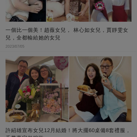
一個比一個美！趙薇女兒， 林心如女兒，賈靜雯女
兒，全都輸給她的女兒
2023/07/05
許紹雄宣布女兒12月結婚！將大擺60桌備8套禮服，