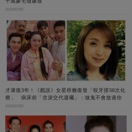
千萬豪宅做嫁妝
2023/07/05
才康復3年！《戲說》女星癌癥復發「咬牙撐38次化
療」 病床前「含淚交代遺囑」：做鬼不會放過你
2023/07/05