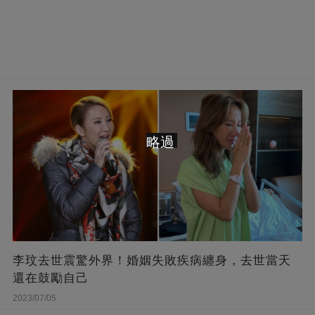
略過
李玟去世震驚外界！婚姻失敗疾病纏身，去世當天
還在鼓勵自己
2023/07/05