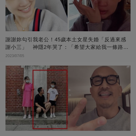
謝謝妳勾引我老公！45歲本土女星失婚「反過來感
謝小三」 神隱2年哭了：「希望大家給我一條路
走...」
2023/07/05