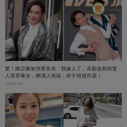
驚！陳亞蘭無預警宣布「我嫁人了」高顏值新郎驚
人背景曝光，網涌入祝福：終于得償所愿！
2023/07/03