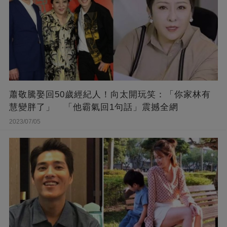
蕭敬騰娶回50歲經紀人！向太開玩笑：「你家林有
慧變胖了」 「他霸氣回1句話」震撼全網
2023/07/05