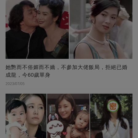
她艷而不俗媚而不嬌，不參加大佬飯局，拒絕已婚
成龍，今60歲單身
2023/07/05