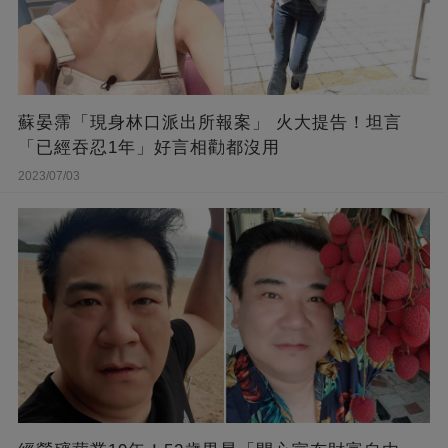
蘇晏霈「現身林口派出所報案」 火大提告！坦言
「已經吞忍1年」好言相勸都沒用
2023/07/03