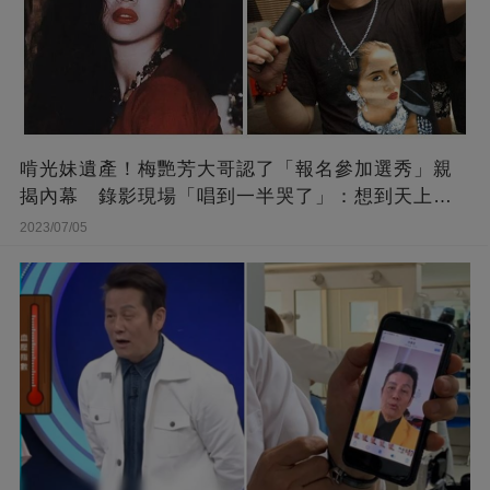
啃光妹遺產！梅艷芳大哥認了「報名參加選秀」親
揭內幕 錄影現場「唱到一半哭了」：想到天上的
她
2023/07/05