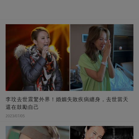
李玟去世震驚外界！婚姻失敗疾病纏身，去世當天
還在鼓勵自己
2023/07/05