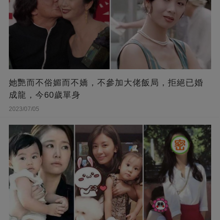
她艷而不俗媚而不嬌，不參加大佬飯局，拒絕已婚
成龍，今60歲單身
2023/07/05