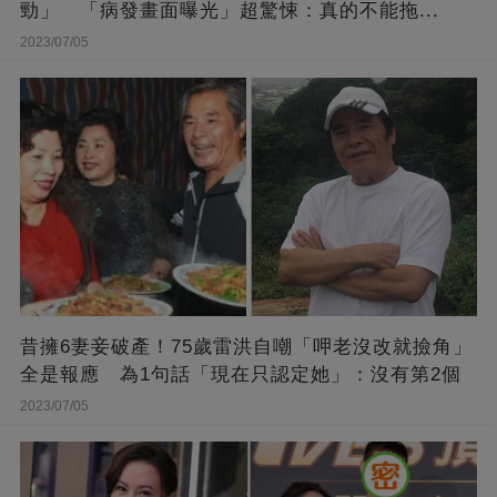
勁」 「病發畫面曝光」超驚悚：真的不能拖...
2023/07/05
昔擁6妻妾破產！75歲雷洪自嘲「呷老沒改就撿角」
全是報應 為1句話「現在只認定她」：沒有第2個
2023/07/05