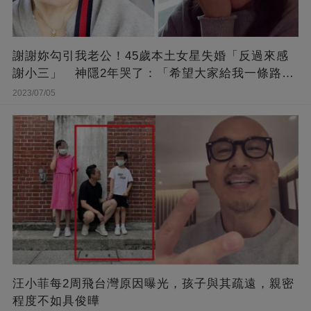
謝謝妳勾引我老公！45歲本土女星失婚「反過來感
謝小三」 神隱2年哭了：「希望大家給我一條路
走...」
2023/07/05
汪小菲每2周飛台灣原因曝光，孩子與其疏遠，親密
程度不如具俊曄