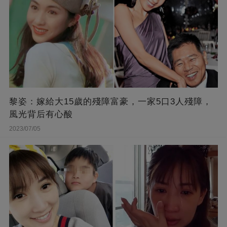
黎姿：嫁給大15歲的殘障富豪，一家5口3人殘障，
風光背后有心酸
2023/07/05