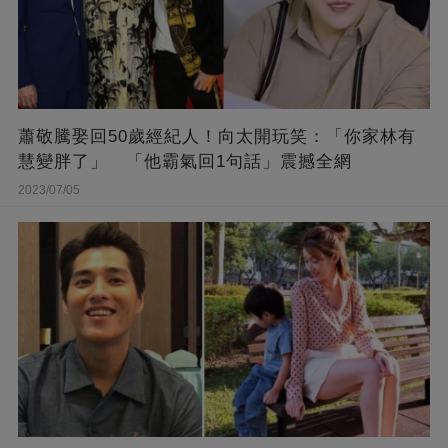
蕭敬騰娶回50歲經紀人！向太開玩笑：「你家林有
慧變胖了」 「他霸氣回1句話」震撼全網
2023/07/05