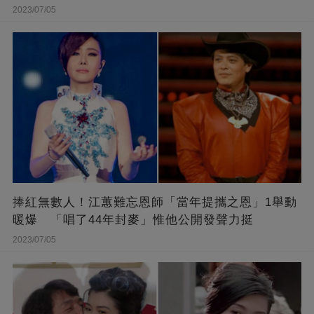
2023/07/05
捧紅無數人！江蕙難忘恩師「當年提攜之恩」1舉動
暖爆 「唱了44年封麥」惟他公開發聲力挺
2023/07/05