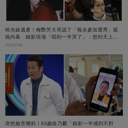
啃光妹遺產！梅艷芳大哥認了「報名參加選秀」親
揭內幕 錄影現場「唱到一半哭了」：想到天上的
她
2023/07/05
突然臉歪嘴斜！63歲徐乃麟「錄影一半感到不對