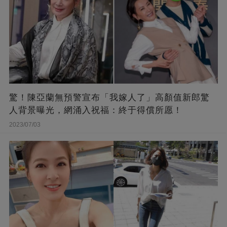
驚！陳亞蘭無預警宣布「我嫁人了」高顏值新郎驚
人背景曝光，網涌入祝福：終于得償所愿！
2023/07/03