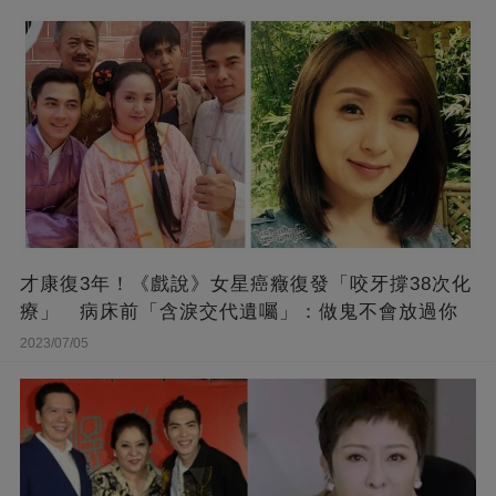
才康復3年！《戲說》女星癌癥復發「咬牙撐38次化
療」 病床前「含淚交代遺囑」：做鬼不會放過你
2023/07/05