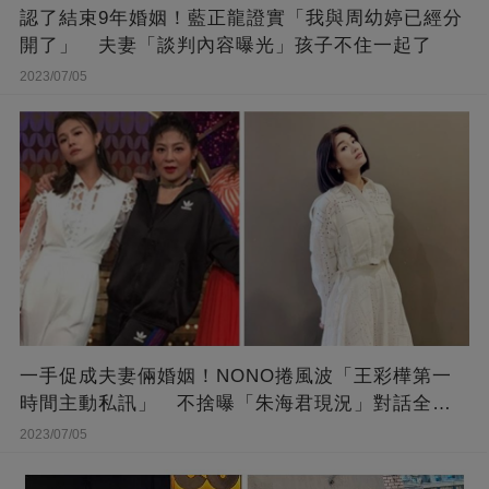
認了結束9年婚姻！藍正龍證實「我與周幼婷已經分
開了」 夫妻「談判內容曝光」孩子不住一起了
2023/07/05
一手促成夫妻倆婚姻！NONO捲風波「王彩樺第一
時間主動私訊」 不捨曝「朱海君現況」對話全公
開
2023/07/05