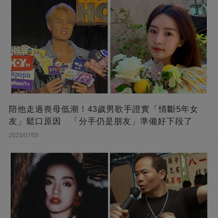
陪他走過喪母低潮！43歲男歌手證實「情斷5年女
友」鬆口原因 「分手仍是朋友」準備好下段了
2023/07/05