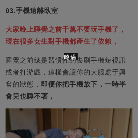
03.手機遠離臥室
大家晚上睡覺之前千萬不要玩手機了，
現在很多女生對手機都產生了依賴，
略過
睡覺之前總是習慣性的去刷手機短視訊
或者打游戲，這樣會讓你的大腦處于興
奮的狀態，
即便你把手機放下，一時半
會兒也睡不著，