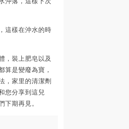
水沖落，這樣下次
，這樣在沖水的時
體，裝上肥皂以及
都算是變廢為寶，
法，家里的清潔劑
和您分享到這兒
們下期再見。