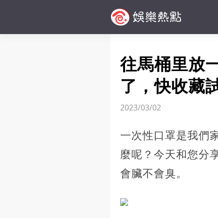
往馬桶里放
了，快收藏
2023/03/02
一次性口罩是我們
麼呢？今天和您分
會臟不會臭。