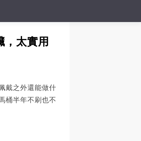
臟，太實用
佩戴之外還能做什
馬桶半年不刷也不