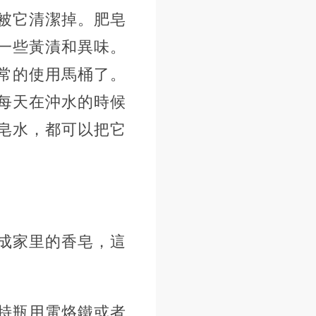
被它清潔掉。肥皂
一些黃漬和異味。
常的使用馬桶了。
每天在沖水的時候
皂水，都可以把它
成家里的香皂，這
特瓶用電烙鐵或者